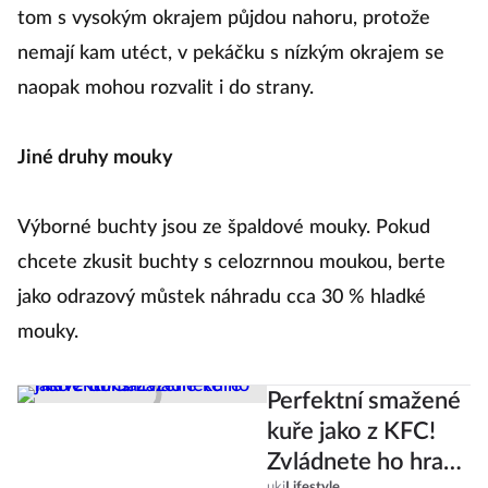
tom s vysokým okrajem půjdou nahoru, protože
nemají kam utéct, v pekáčku s nízkým okrajem se
naopak mohou rozvalit i do strany.
Jiné druhy mouky
Výborné buchty jsou ze špaldové mouky. Pokud
chcete zkusit buchty s celozrnnou moukou, berte
jako odrazový můstek náhradu cca 30 % hladké
mouky.
Perfektní smažené
kuře jako z KFC!
Zvládnete ho hravě
uki
Lifestyle