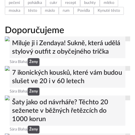
pečení
pohádka
cukr
recept
buchty
mléko
mouka
těsto
máslo
rum
Povidla
Kynuté těsto
Doporučujeme
Miluje ji i Zendaya! Sukně, která udělá
stylový outfit z obyčejného trička
Sára Blahaj
Ženy
7 ikonických kousků, které vám budou
slušet ve 20 i v 60 letech
Sára Blahaj
Ženy
Šaty jako od návrháře? Těchto 20
seženete v běžných řetězcích do
1000 korun
Sára Blahaj
Ženy