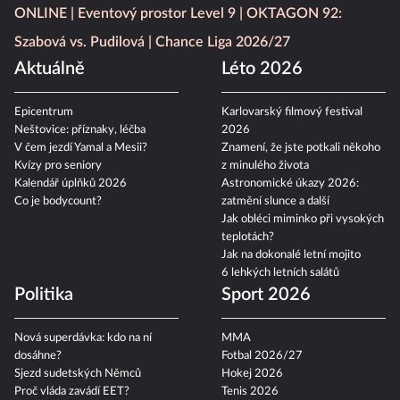
ONLINE
Eventový prostor Level 9
OKTAGON 92:
Szabová vs. Pudilová
Chance Liga 2026/27
Aktuálně
Léto 2026
Epicentrum
Karlovarský filmový festival
Neštovice: příznaky, léčba
2026
V čem jezdí Yamal a Mesii?
Znamení, že jste potkali někoho
Kvízy pro seniory
z minulého života
Kalendář úplňků 2026
Astronomické úkazy 2026:
Co je bodycount?
zatmění slunce a další
Jak obléci miminko při vysokých
teplotách?
Jak na dokonalé letní mojito
6 lehkých letních salátů
Politika
Sport 2026
Nová superdávka: kdo na ní
MMA
dosáhne?
Fotbal 2026/27
Sjezd sudetských Němců
Hokej 2026
Proč vláda zavádí EET?
Tenis 2026