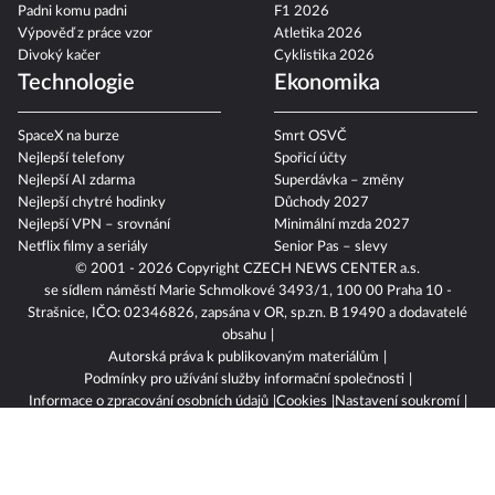
Padni komu padni
F1 2026
Výpověď z práce vzor
Atletika 2026
Divoký kačer
Cyklistika 2026
Technologie
Ekonomika
SpaceX na burze
Smrt OSVČ
Nejlepší telefony
Spořicí účty
Nejlepší AI zdarma
Superdávka – změny
Nejlepší chytré hodinky
Důchody 2027
Nejlepší VPN – srovnání
Minimální mzda 2027
Netflix filmy a seriály
Senior Pas – slevy
© 2001 - 2026 Copyright
CZECH NEWS CENTER a.s.
se sídlem náměstí Marie Schmolkové 3493/1, 100 00 Praha 10 -
Strašnice, IČO: 02346826, zapsána v OR, sp.zn. B 19490 a dodavatelé
obsahu
Autorská práva k publikovaným materiálům
Podmínky pro užívání služby informační společnosti
Informace o zpracování osobních údajů
Cookies
Nastavení soukromí
Vlastnická struktura
Jednotná kontaktní místa / Single Points of Contact
Etický kodex
Povinně zveřejňované informace