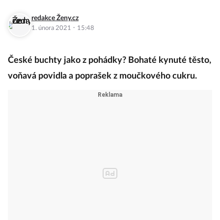
redakce Ženy.cz
·
1. února 2021
15:48
České buchty jako z pohádky? Bohaté kynuté těsto,
voňavá povidla a poprašek z moučkového cukru.