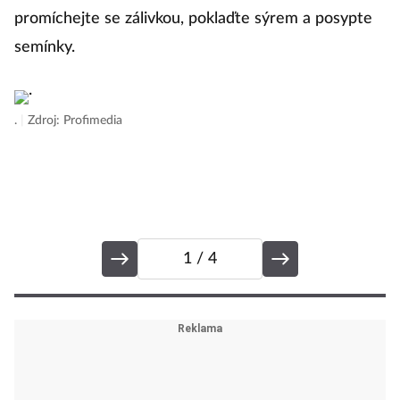
promíchejte se zálivkou, poklaďte sýrem a posypte
C
semínky.
k
p
.
|
Zdroj: Profimedia
n
Ce
1
/ 4