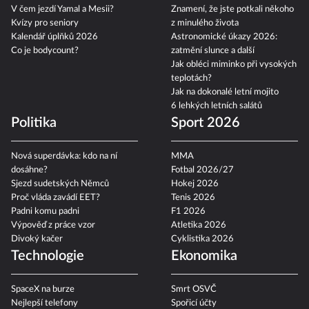
V čem jezdí Yamal a Mesii?
Znamení, že jste potkali někoho
Kvízy pro seniory
z minulého života
Kalendář úplňků 2026
Astronomické úkazy 2026:
Co je bodycount?
zatmění slunce a další
Jak obléci miminko při vysokých
teplotách?
Jak na dokonalé letní mojito
6 lehkých letních salátů
Politika
Sport 2026
Nová superdávka: kdo na ní
MMA
dosáhne?
Fotbal 2026/27
Sjezd sudetských Němců
Hokej 2026
Proč vláda zavádí EET?
Tenis 2026
Padni komu padni
F1 2026
Výpověď z práce vzor
Atletika 2026
Divoký kačer
Cyklistika 2026
Technologie
Ekonomika
SpaceX na burze
Smrt OSVČ
Nejlepší telefony
Spořicí účty