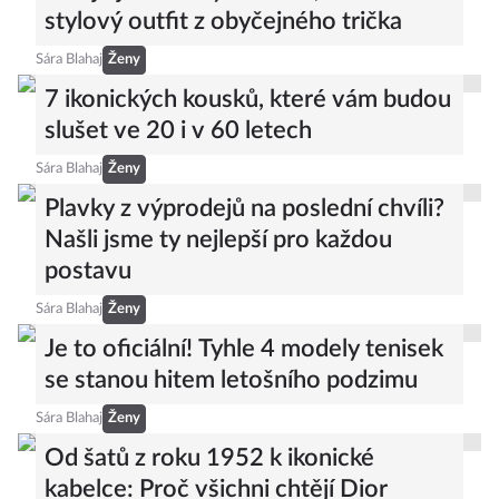
stylový outfit z obyčejného trička
Sára Blahaj
Ženy
7 ikonických kousků, které vám budou
slušet ve 20 i v 60 letech
Sára Blahaj
Ženy
Plavky z výprodejů na poslední chvíli?
Našli jsme ty nejlepší pro každou
postavu
Sára Blahaj
Ženy
Je to oficiální! Tyhle 4 modely tenisek
se stanou hitem letošního podzimu
Sára Blahaj
Ženy
Od šatů z roku 1952 k ikonické
kabelce: Proč všichni chtějí Dior