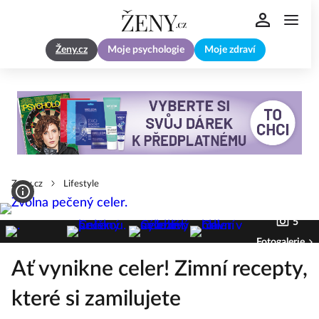
Ženy.cz
Moje psychologie
Moje zdraví
Zeny.cz
Lifestyle
5
Fotogalerie
Ať vynikne celer! Zimní recepty,
které si zamilujete