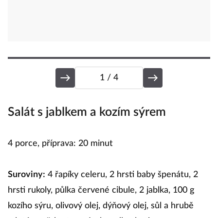
1
/ 4
Salát s jablkem a kozím sýrem
P
4 porce, příprava: 20 minut
4 
Suroviny:
4 řapíky celeru, 2 hrsti baby špenátu, 2
S
hrsti rukoly, půlka červené cibule, 2 jablka, 100 g
se
kozího sýru, olivový olej, dýňový olej, sůl a hrubě
če