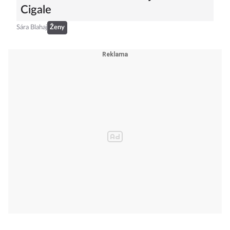
Cigale
Sára Blahaj
Ženy