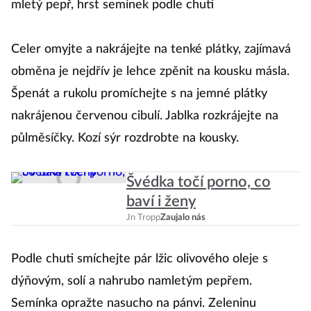
mletý pepř, hrst semínek podle chuti
km
Celer omyjte a nakrájejte na tenké plátky, zajímavá
T
obměna je nejdřív je lehce zpěnit na kousku másla.
na
Špenát a rukolu promíchejte s na jemné plátky
o
nakrájenou červenou cibulí. Jablka rozkrájejte na
a 
půlměsíčky. Kozí sýr rozdrobte na kousky.
Švédka točí porno, co
baví i ženy
Jn Tropp
Zaujalo nás
Podle chuti smíchejte pár lžic olivového oleje s
dýňovým, solí a nahrubo namletým pepřem.
Semínka opražte nasucho na pánvi. Zeleninu