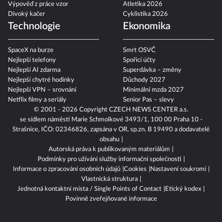
Výpověď z práce vzor
Atletika 2026
Divoký kačer
Cyklistika 2026
Technologie
Ekonomika
SpaceX na burze
Smrt OSVČ
Nejlepší telefony
Spořicí účty
Nejlepší AI zdarma
Superdávka – změny
Nejlepší chytré hodinky
Důchody 2027
Nejlepší VPN – srovnání
Minimální mzda 2027
Netflix filmy a seriály
Senior Pas – slevy
© 2001 - 2026 Copyright
CZECH NEWS CENTER a.s.
se sídlem náměstí Marie Schmolkové 3493/1, 100 00 Praha 10 -
Strašnice, IČO: 02346826, zapsána v OR, sp.zn. B 19490 a dodavatelé
obsahu
Autorská práva k publikovaným materiálům
Podmínky pro užívání služby informační společnosti
Informace o zpracování osobních údajů
Cookies
Nastavení soukromí
Vlastnická struktura
Jednotná kontaktní místa / Single Points of Contact
Etický kodex
Povinně zveřejňované informace