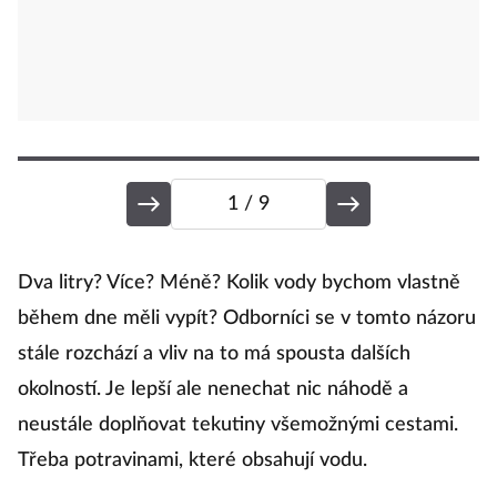
1
/ 9
O
Dva litry? Více? Méně? Kolik vody bychom vlastně
během dne měli vypít? Odborníci se v tomto názoru
stále rozchází a vliv na to má spousta dalších
Ok
okolností. Je lepší ale nenechat nic náhodě a
vy
neustále doplňovat tekutiny všemožnými cestami.
t
Třeba potravinami, které obsahují vodu.
o
ze