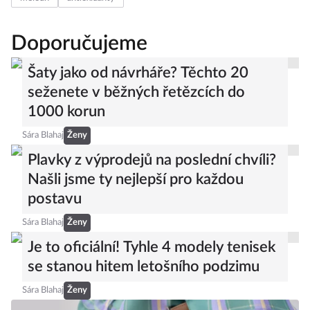
Doporučujeme
Šaty jako od návrháře? Těchto 20
seženete v běžných řetězcích do
1000 korun
Sára Blahaj
Ženy
Plavky z výprodejů na poslední chvíli?
Našli jsme ty nejlepší pro každou
postavu
Sára Blahaj
Ženy
Je to oficiální! Tyhle 4 modely tenisek
se stanou hitem letošního podzimu
Sára Blahaj
Ženy