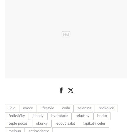
jídlo
ovoce
lifestyle
voda
zelenina
brokolice
ředkvičky
jahody
hydratace
tekutiny
horko
teplé počasí
okurky
ledový salát
řapíkatý celer
meloun
antioxidanty