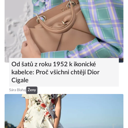
Od šatů z roku 1952 k ikonické
kabelce: Proč všichni chtějí Dior
Cigale
Sára Blahaj
Ženy