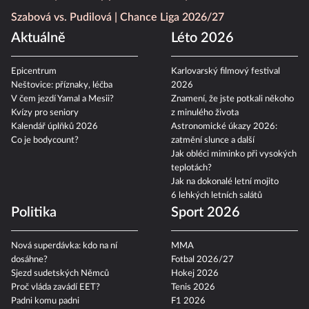
Szabová vs. Pudilová
Chance Liga 2026/27
Aktuálně
Léto 2026
Epicentrum
Karlovarský filmový festival
Neštovice: příznaky, léčba
2026
V čem jezdí Yamal a Mesii?
Znamení, že jste potkali někoho
Kvízy pro seniory
z minulého života
Kalendář úplňků 2026
Astronomické úkazy 2026:
Co je bodycount?
zatmění slunce a další
Jak obléci miminko při vysokých
teplotách?
Jak na dokonalé letní mojito
6 lehkých letních salátů
Politika
Sport 2026
Nová superdávka: kdo na ní
MMA
dosáhne?
Fotbal 2026/27
Sjezd sudetských Němců
Hokej 2026
Proč vláda zavádí EET?
Tenis 2026
Padni komu padni
F1 2026