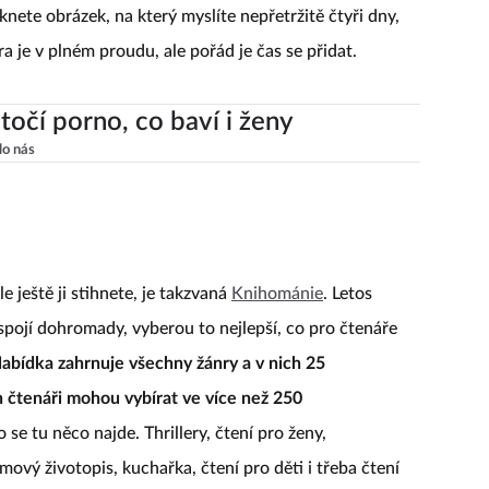
nete obrázek, na který myslíte nepřetržitě čtyři dny,
a je v plném proudu, ale pořád je čas se přidat.
točí porno, co baví i ženy
lo nás
e ještě ji stihnete, je takzvaná
Knihománie
. Letos
e spojí dohromady, vyberou to nejlepší, co pro čtenáře
abídka zahrnuje všechny žánry a v nich 25
ch čtenáři mohou vybírat ve více než 250
se tu něco najde. Thrillery, čtení pro ženy,
lmový životopis, kuchařka, čtení pro děti i třeba čtení