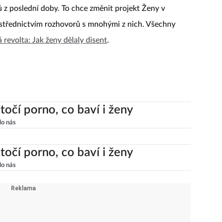
ich role rozhodně nebyla zanedbatelná. Přesto se
 z poslední doby. To chce změnit projekt Ženy v
střednictvím rozhovorů s mnohými z nich. Všechny
 revolta: Jak ženy dělaly disent
.
točí porno, co baví i ženy
lo nás
točí porno, co baví i ženy
lo nás