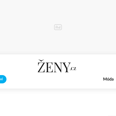
Móda
ví