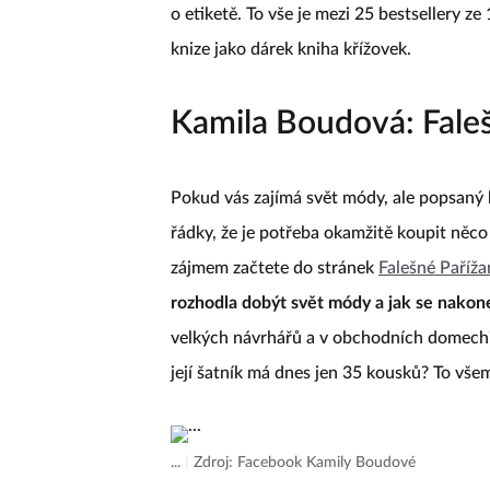
o etiketě. To vše je mezi 25 bestsellery ze
knize jako dárek kniha křížovek.
Kamila Boudová: Fale
Pokud vás zajímá svět módy, ale popsaný 
řádky, že je potřeba okamžitě koupit něco
zájmem začtete do stránek
Falešné Paříža
rozhodla dobýt svět módy a jak se nakone
velkých návrhářů a v obchodních domech
její šatník má dnes jen 35 kousků? To vše
...
|
Zdroj: Facebook Kamily Boudové