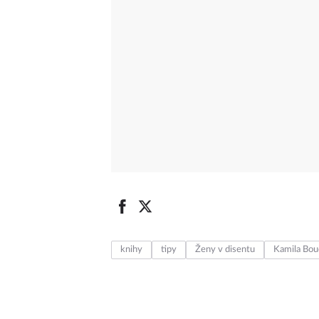
knihy
tipy
Ženy v disentu
Kamila Bo