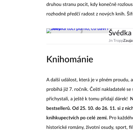
druhou stranu pocit, kdy konečně rozlousk
rozhodně předčí radost z nových knih. Šifr
Švédka 
Jn Tropp
Zauja
Knihománie
A další událost, která je v plném proudu, al
probíhá již 7. ročník. Čeští nakladatelé s
přichystali, a ještě k tomu přidají dárek!
N
bestsellerů. Od 25. 10. do 26. 11. si z ni
knihkupectvích po celé zemi.
Pro každého 
historické romány, životní osudy, sport, fi