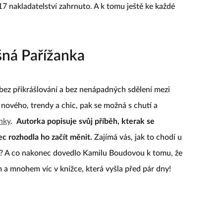
 17 nakladatelství zahrnuto. A k tomu ještě ke každé
šná Pařížanka
bez přikrášlování a bez nenápadných sdělení mezi
 nového, trendy a chic, pak se možná s chutí a
nky
.
Autorka popisuje svůj příběh, kterak se
c rozhodla ho začít měnit.
Zajímá vás, jak to chodí u
? A co nakonec dovedlo Kamilu Boudovou k tomu, že
m a mnohem víc v knížce, která vyšla před pár dny!