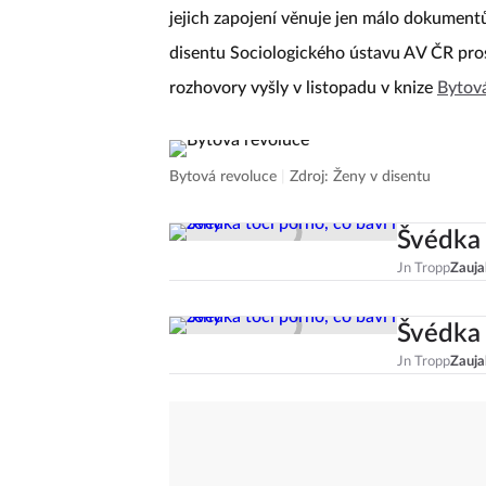
komunistickému režimu, nebylo málo a jej
jejich zapojení věnuje jen málo dokumentů
disentu Sociologického ústavu AV ČR pro
rozhovory vyšly v listopadu v knize
Bytová
Bytová revoluce
|
Zdroj: Ženy v disentu
Švédka 
Jn Tropp
Zauja
Švédka 
Jn Tropp
Zauja