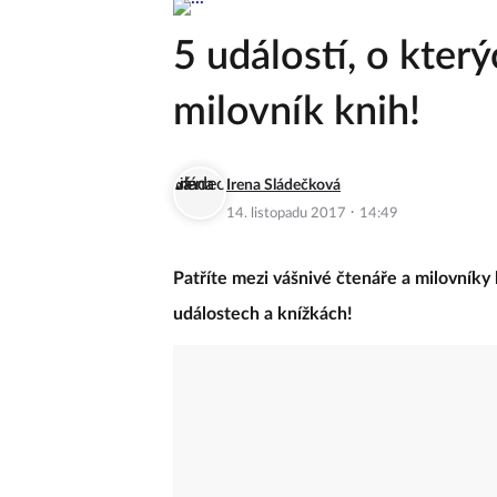
5 událostí, o kter
milovník knih!
Irena Sládečková
·
14. listopadu 2017
14:49
Patříte mezi vášnivé čtenáře a milovníky 
událostech a knížkách!