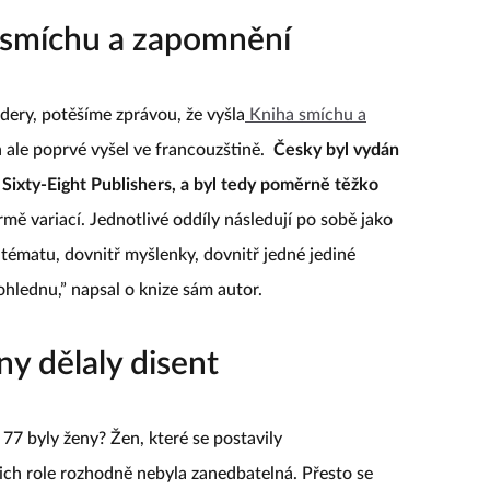
 smíchu a zapomnění
ndery, potěšíme zprávou, že vyšla
Kniha smíchu a
án ale poprvé vyšel ve francouzštině.
Česky byl vydán
 Sixty-Eight Publishers, a byl tedy poměrně těžko
rmě variací. Jednotlivé oddíly následují po sobě jako
 tématu, dovnitř myšlenky, dovnitř jedné jediné
dohlednu,” napsal o knize sám autor.
ny dělaly disent
 77 byly ženy? Žen, které se postavily