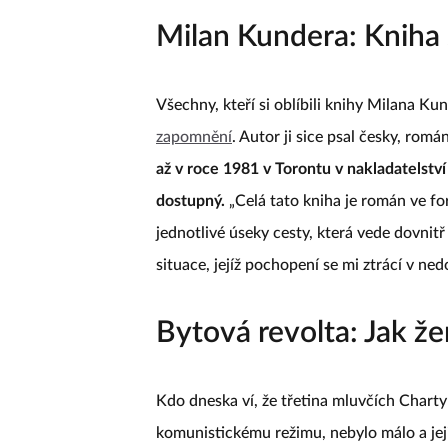
Milan Kundera: Kniha
Všechny, kteří si oblíbili knihy Milana Ku
zapomnění
. Autor ji sice psal česky, rom
až v roce 1981 v Torontu v nakladatelství
dostupný.
„Celá tato kniha je román ve fo
jednotlivé úseky cesty, která vede dovnitř
situace, jejíž pochopení se mi ztrácí v ne
Bytová revolta: Jak že
Kdo dneska ví, že třetina mluvčích Charty