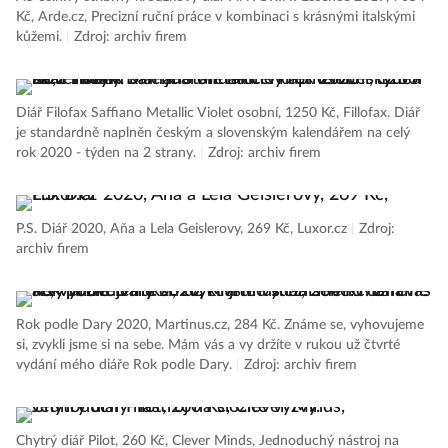
Kč, Arde.cz, Precizní ruční práce v kombinaci s krásnými italskými
kůžemi.
|
Zdroj: archiv firem
Diář Filofax Saffiano Metallic Violet osobní, 1250 Kč, Fillofax. Diář
je standardně naplněn českým a slovenským kalendářem na celý
rok 2020 - týden na 2 strany.
|
Zdroj: archiv firem
P.S. Diář 2020, Aňa a Lela Geislerovy, 269 Kč, Luxor.cz
|
Zdroj:
archiv firem
Rok podle Dary 2020, Martinus.cz, 284 Kč. Známe se, vyhovujeme
si, zvykli jsme si na sebe. Mám vás a vy držíte v rukou už čtvrté
vydání mého diáře Rok podle Dary.
|
Zdroj: archiv firem
Chytrý diář Pilot, 260 Kč, Clever Minds, Jednoduchý nástroj na