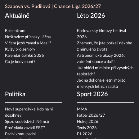
Szabová vs. Pudilová
Chance Liga 2026/27
Aktuálně
Léto 2026
Epicentrum
Karlovarský filmový festival
Neštovice: příznaky, léčba
2026
V čem jezdí Yamal a Mesii?
Znamení, že jste potkali někoho
Kvízy pro seniory
z minulého života
Kalendář úplňků 2026
Astronomické úkazy 2026:
Co je bodycount?
zatmění slunce a další
Jak obléci miminko při vysokých
teplotách?
Jak na dokonalé letní mojito
6 lehkých letních salátů
Politika
Sport 2026
Nová superdávka: kdo na ní
MMA
dosáhne?
Fotbal 2026/27
Sjezd sudetských Němců
Hokej 2026
Proč vláda zavádí EET?
Tenis 2026
Padni komu padni
F1 2026