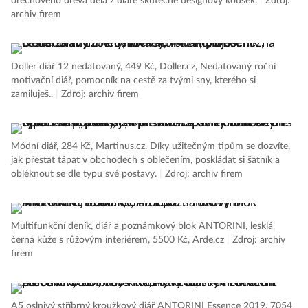
ořechového dřeva dělá z diáře skutečně designový kousek.
|
Zdroj:
archiv firem
Doller diář 12 nedatovaný, 449 Kč, Doller.cz, Nedatovaný roční
motivační diář, pomocník na cestě za tvými sny, kterého si
zamiluješ..
|
Zdroj: archiv firem
Módní diář, 284 Kč, Martinus.cz. Díky užitečným tipům se dozvíte,
jak přestat tápat v obchodech s oblečením, poskládat si šatník a
obléknout se dle typu své postavy.
|
Zdroj: archiv firem
Multifunkční deník, diář a poznámkový blok ANTORINI, lesklá
černá kůže s růžovým interiérem, 5500 Kč, Arde.cz
|
Zdroj: archiv
firem
A5 oslnivý stříbrný kroužkový diář ANTORINI Essence 2019, 7054