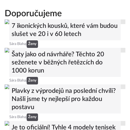
Doporučujeme
7 ikonických kousků, které vám budou
slušet ve 20 i v 60 letech
Sára Blahaj
Ženy
Šaty jako od návrháře? Těchto 20
seženete v běžných řetězcích do
1000 korun
Sára Blahaj
Ženy
Plavky z výprodejů na poslední chvíli?
Našli jsme ty nejlepší pro každou
postavu
Sára Blahaj
Ženy
Je to oficiální! Tyhle 4 modely tenisek