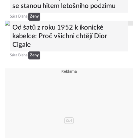
se stanou hitem letošního podzimu
Sára Blahaj
Ženy
Od šatů z roku 1952 k ikonické
kabelce: Proč všichni chtějí Dior
Cigale
Sára Blahaj
Ženy