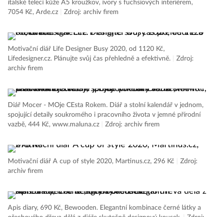
italské telecí kůže A5 kroužkov, ivory s fuchsiových interiérem,
7054 Kč, Arde.cz
|
Zdroj: archiv firem
Motivační diář Life Designer Busy 2020, od 1120 Kč,
Lifedesigner.cz. Plánujte svůj čas přehledně a efektivně.
|
Zdroj:
archiv firem
Diář Mocer - MOje CEsta Rokem. Diář a stolní kalendář v jednom,
spojující detaily soukromého i pracovního života v jemné přírodní
vazbě, 444 Kč, www.maluna.cz
|
Zdroj: archiv firem
Motivační diář A cup of style 2020, Martinus.cz, 296 Kč
|
Zdroj:
archiv firem
Apis diary, 690 Kč, Bewooden. Elegantní kombinace černé látky a