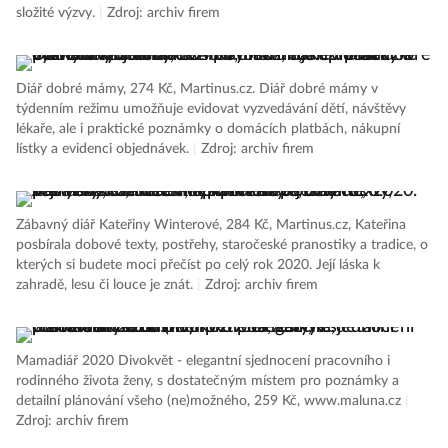
složité výzvy.
|
Zdroj: archiv firem
Diář dobré mámy, 274 Kč, Martinus.cz. Diář dobré mámy v
týdenním režimu umožňuje evidovat vyzvedávání dětí, návštěvy
lékaře, ale i praktické poznámky o domácích platbách, nákupní
lístky a evidenci objednávek.
|
Zdroj: archiv firem
Zábavný diář Kateřiny Winterové, 284 Kč, Martinus.cz, Kateřina
posbírala dobové texty, postřehy, staročeské pranostiky a tradice, o
kterých si budete moci přečíst po celý rok 2020. Její láska k
zahradě, lesu či louce je znát.
|
Zdroj: archiv firem
Mamadiář 2020 Divokvět - elegantní sjednocení pracovního i
rodinného života ženy, s dostatečným místem pro poznámky a
detailní plánování všeho (ne)možného, 259 Kč, www.maluna.cz
|
Zdroj: archiv firem