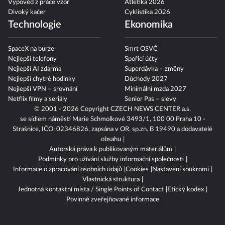
Výpověď z práce vzor
Atletika 2026
Divoký kačer
Cyklistika 2026
Technologie
Ekonomika
SpaceX na burze
Smrt OSVČ
Nejlepší telefony
Spořicí účty
Nejlepší AI zdarma
Superdávka – změny
Nejlepší chytré hodinky
Důchody 2027
Nejlepší VPN – srovnání
Minimální mzda 2027
Netflix filmy a seriály
Senior Pas – slevy
© 2001 - 2026 Copyright
CZECH NEWS CENTER a.s.
se sídlem náměstí Marie Schmolkové 3493/1, 100 00 Praha 10 -
Strašnice, IČO: 02346826, zapsána v OR, sp.zn. B 19490 a dodavatelé
obsahu
Autorská práva k publikovaným materiálům
Podmínky pro užívání služby informační společnosti
Informace o zpracování osobních údajů
Cookies
Nastavení soukromí
Vlastnická struktura
Jednotná kontaktní místa / Single Points of Contact
Etický kodex
Povinně zveřejňované informace