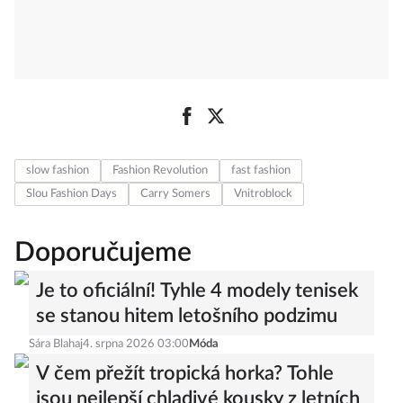
slow fashion
Fashion Revolution
fast fashion
Slou Fashion Days
Carry Somers
Vnitroblock
Doporučujeme
Je to oficiální! Tyhle 4 modely tenisek
se stanou hitem letošního podzimu
Sára Blahaj
4. srpna 2026 03:00
Móda
V čem přežít tropická horka? Tohle
jsou nejlepší chladivé kousky z letních