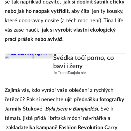
se tak například dozvíte,
jak si doplnit šatník eticky
nebo jak ho naopak vytřídit
, aby čítal jen ty kousky,
které doopravdy nosíte (a těch moc není). Tina Life
vás zase naučí,
jak si vyrobit vlastní ekologický
prací prášek nebo aviváž
.
Švédka točí porno, co
baví i ženy
Jn Tropp
Zaujalo nás
Zajímá vás, kdo vyrábí vaše oblečení z rychlých
řetězců? Pak si nenechte ujít
přednášku fotografky
Jarmily Štukové
Byla jsem v Bangladéši
. Své k
tématu jistě přidá i britská módní návrhářka a
zakladatelka kampaně Fashion Revolution Carry