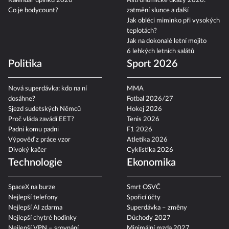
Kalendář úplňků 2026
Astronomické úkazy 2026:
Co je bodycount?
zatmění slunce a další
Jak obléci miminko při vysokých
teplotách?
Jak na dokonalé letní mojito
6 lehkých letních salátů
Politika
Sport 2026
Nová superdávka: kdo na ní
MMA
dosáhne?
Fotbal 2026/27
Sjezd sudetských Němců
Hokej 2026
Proč vláda zavádí EET?
Tenis 2026
Padni komu padni
F1 2026
Výpověď z práce vzor
Atletika 2026
Divoký kačer
Cyklistika 2026
Technologie
Ekonomika
SpaceX na burze
Smrt OSVČ
Nejlepší telefony
Spořicí účty
Nejlepší AI zdarma
Superdávka – změny
Nejlepší chytré hodinky
Důchody 2027
Nejlepší VPN – srovnání
Minimální mzda 2027