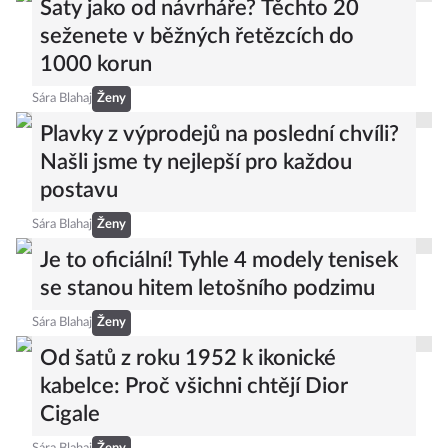
Šaty jako od návrháře? Těchto 20
seženete v běžných řetězcích do
1000 korun
Sára Blahaj
Ženy
Plavky z výprodejů na poslední chvíli?
Našli jsme ty nejlepší pro každou
postavu
Sára Blahaj
Ženy
Je to oficiální! Tyhle 4 modely tenisek
se stanou hitem letošního podzimu
Sára Blahaj
Ženy
Od šatů z roku 1952 k ikonické
kabelce: Proč všichni chtějí Dior
Cigale