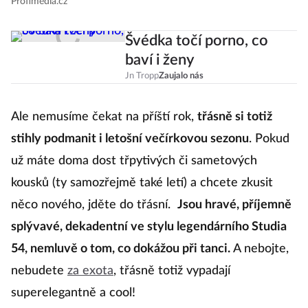
Profimedia.cz
Švédka točí porno, co
baví i ženy
Jn Tropp
Zaujalo nás
Ale nemusíme čekat na příští rok,
třásně si totiž
stihly podmanit i letošní večírkovou sezonu
. Pokud
už máte doma dost třpytivých či sametových
kousků (ty samozřejmě také letí) a chcete zkusit
něco nového, jděte do třásní.
Jsou hravé, příjemně
splývavé, dekadentní ve stylu legendárního Studia
54, nemluvě o tom, co dokážou při tanci.
A nebojte,
nebudete
za exota
, třásně totiž vypadají
superelegantně a cool!