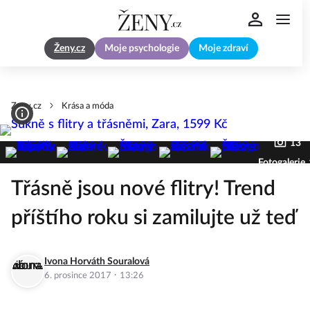
Ženy.cz
Moje psychologie
Moje zdraví
Zeny.cz
Krása a móda
13
Fotogalerie
Třásně jsou nové flitry! Trend
příštího roku si zamilujte už teď
Ivona Horváth Souralová
·
6. prosince 2017
13:26