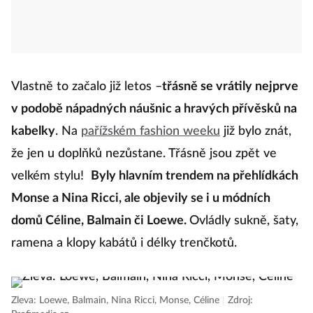
Vlastně to začalo již letos –
třásně se vrátily nejprve
v podobě nápadných náušnic a hravých přívěsků na
kabelky
. Na
pařížském fashion weeku
již bylo znát,
že jen u doplňků nezůstane. Třásně jsou zpět ve
velkém stylu!
Byly hlavním trendem na přehlídkách
Monse a Nina Ricci, ale objevily se i u módních
domů Céline, Balmain či Loewe.
Ovládly sukně, šaty,
ramena a klopy kabátů i délky trenčkotů.
Zleva: Loewe, Balmain, Nina Ricci, Monse, Céline
|
Zdroj: