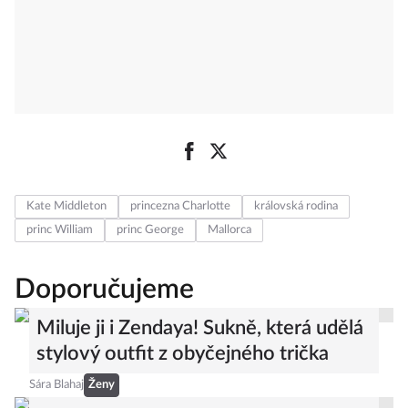
Kate Middleton
princezna Charlotte
královská rodina
princ William
princ George
Mallorca
Doporučujeme
Miluje ji i Zendaya! Sukně, která udělá
stylový outfit z obyčejného trička
Sára Blahaj
Ženy