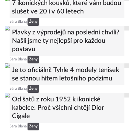
7 ikonických kousků, které vám budou
slušet ve 20 i v 60 letech
Sára Blahaj
Ženy
Plavky z výprodejů na poslední chvíli?
Našli jsme ty nejlepší pro každou
postavu
Sára Blahaj
Ženy
Je to oficiální! Tyhle 4 modely tenisek
se stanou hitem letošního podzimu
Sára Blahaj
Ženy
Od šatů z roku 1952 k ikonické
kabelce: Proč všichni chtějí Dior
Cigale
Sára Blahaj
Ženy