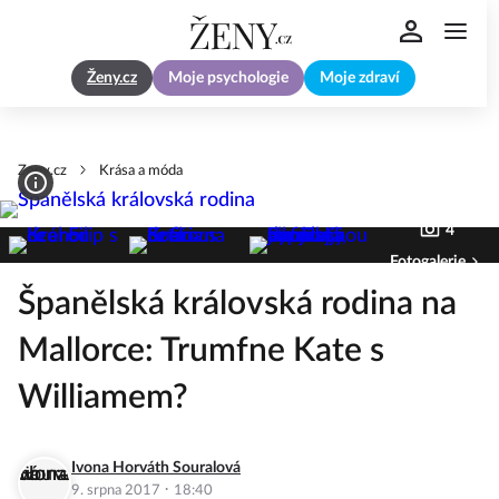
Ženy.cz
Moje psychologie
Moje zdraví
Zeny.cz
Krása a móda
4
Fotogalerie
Španělská královská rodina na
Mallorce: Trumfne Kate s
Williamem?
Ivona Horváth Souralová