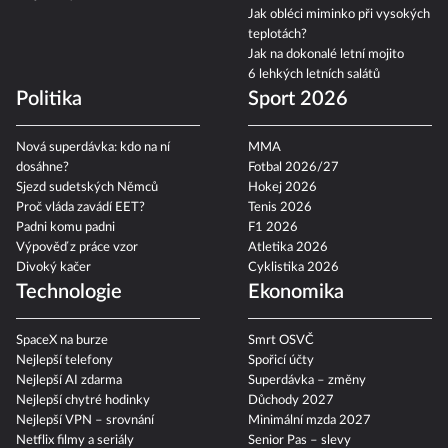
Co je bodycount?
zatmění slunce a další
Jak obléci miminko při vysokých
teplotách?
Jak na dokonalé letní mojito
6 lehkých letních salátů
Politika
Sport 2026
Nová superdávka: kdo na ní
MMA
dosáhne?
Fotbal 2026/27
Sjezd sudetských Němců
Hokej 2026
Proč vláda zavádí EET?
Tenis 2026
Padni komu padni
F1 2026
Výpověď z práce vzor
Atletika 2026
Divoký kačer
Cyklistika 2026
Technologie
Ekonomika
SpaceX na burze
Smrt OSVČ
Nejlepší telefony
Spořicí účty
Nejlepší AI zdarma
Superdávka – změny
Nejlepší chytré hodinky
Důchody 2027
Nejlepší VPN – srovnání
Minimální mzda 2027