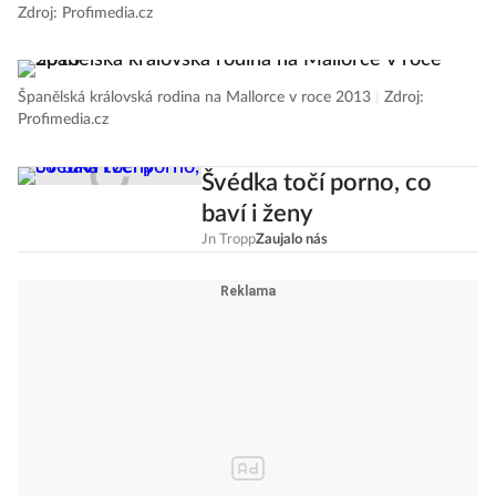
Španělská královská rodina neváhá prohodit pár slov s místními
|
Zdroj: Profimedia.cz
Španělská královská rodina na Mallorce v roce 2013
|
Zdroj:
Profimedia.cz
Švédka točí porno, co
baví i ženy
Jn Tropp
Zaujalo nás