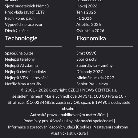
dosáhne?
Fotbal 2026/27
Sjezd sudetských Němců
Hokej 2026
Proč vláda zavádí EET?
Tenis 2026
Padni komu padni
F1 2026
Výpověď z práce vzor
Atletika 2026
Divoký kačer
Cyklistika 2026
Technologie
Ekonomika
SpaceX na burze
Smrt OSVČ
Nejlepší telefony
Spořicí účty
Nejlepší AI zdarma
Superdávka – změny
Nejlepší chytré hodinky
Důchody 2027
Nejlepší VPN – srovnání
Minimální mzda 2027
Netflix filmy a seriály
Senior Pas – slevy
© 2001 - 2026 Copyright
CZECH NEWS CENTER a.s.
se sídlem náměstí Marie Schmolkové 3493/1, 100 00 Praha 10 -
Strašnice, IČO: 02346826, zapsána v OR, sp.zn. B 19490 a dodavatelé
obsahu
Autorská práva k publikovaným materiálům
Podmínky pro užívání služby informační společnosti
Informace o zpracování osobních údajů
Cookies
Nastavení soukromí
Vlastnická struktura