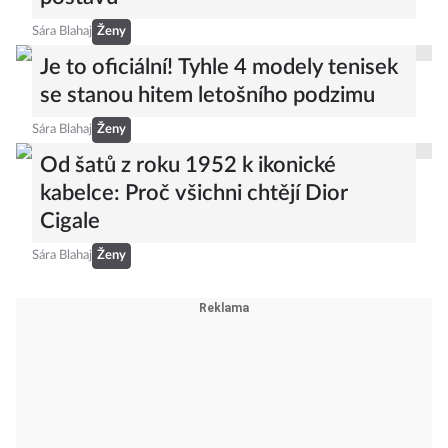
Sára Blahaj
Ženy
Je to oficiální! Tyhle 4 modely tenisek
se stanou hitem letošního podzimu
Sára Blahaj
Ženy
Od šatů z roku 1952 k ikonické
kabelce: Proč všichni chtějí Dior
Cigale
Sára Blahaj
Ženy