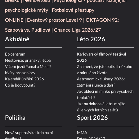
Blesku
Nemovitosti
Psychologika - podcast rozbíjející
psychologické mýty
Fotbalové přestupy
ONLINE
Eventový prostor Level 9
OKTAGON 92:
Szabová vs. Pudilová
Chance Liga 2026/27
Aktuálně
Léto 2026
Epicentrum
Karlovarský filmový festival
Neštovice: příznaky, léčba
2026
V čem jezdí Yamal a Mesii?
Znamení, že jste potkali někoho
Kvízy pro seniory
z minulého života
Kalendář úplňků 2026
Astronomické úkazy 2026:
Co je bodycount?
zatmění slunce a další
Jak obléci miminko při vysokých
teplotách?
Jak na dokonalé letní mojito
6 lehkých letních salátů
Politika
Sport 2026
Nová superdávka: kdo na ní
MMA