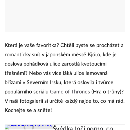
Která je vaše favoritka? Chtěli byste se procházet a
romanticky snít v japonském městě Kjóto, kde je
doslova pohádková ulice zarostlá kvetoucími
třešněmi? Nebo vás více láká ulice lemovaná
břízami v Severním Irsku, která oslovila i tvůrce
populárního seriálu
Game of Thrones
(Hra o trůny)?
V naší fotogalerii si určitě každý najde to, co má rád.
Kochejte se a sněte!
Švédka točí porno, co