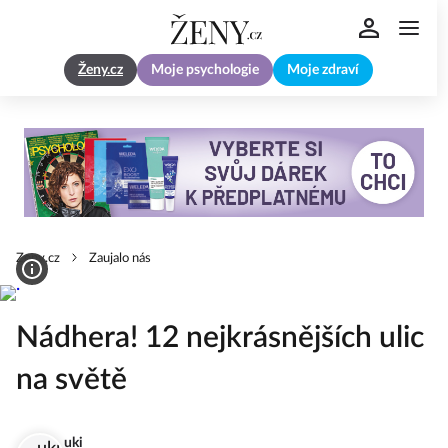
Ženy.cz
Moje psychologie
Moje zdraví
Zeny.cz
Zaujalo nás
Nádhera! 12 nejkrásnějších ulic
na světě
uki