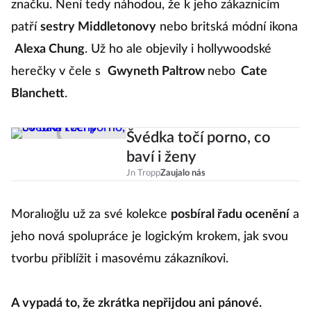
značku. Není tedy náhodou, že k jeho zákaznicím
patří
sestry Middletonovy
nebo britská módní ikona
Alexa Chung
. Už ho ale objevily i hollywoodské
herečky v čele s
Gwyneth Paltrow
nebo
Cate
Blanchett
.
Švédka točí porno, co
baví i ženy
Jn Tropp
Zaujalo nás
Moralıoğlu už za své kolekce
posbíral řadu ocenění
a
jeho nová spolupráce je logickým krokem, jak svou
tvorbu přiblížit i masovému zákazníkovi.
A vypadá to, že zkrátka nepřijdou ani pánové.