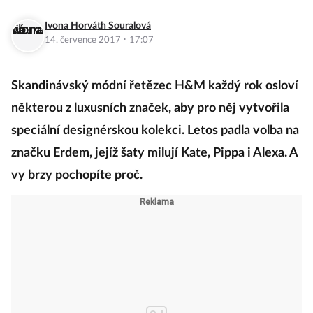
Ivona Horváth Souralová
·
14. července 2017
17:07
Skandinávský módní řetězec H&M každý rok osloví
některou z luxusních značek, aby pro něj vytvořila
speciální designérskou kolekci. Letos padla volba na
značku Erdem, jejíž šaty milují Kate, Pippa i Alexa. A
vy brzy pochopíte proč.