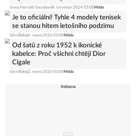
Ivona Horváth Souralová
8. července 2024 03:00
Móda
Je to oficiální! Tyhle 4 modely tenisek
se stanou hitem letošního podzimu
Sára Blahaj
4. srpna 2026 03:00
Móda
Od šatů z roku 1952 k ikonické
kabelce: Proč všichni chtějí Dior
Cigale
Sára Blahaj
3. srpna 2026 03:00
Móda