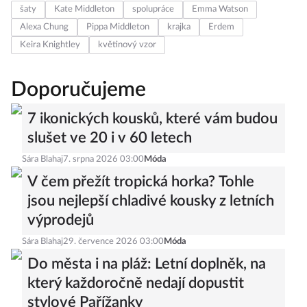
šaty
Kate Middleton
spolupráce
Emma Watson
Alexa Chung
Pippa Middleton
krajka
Erdem
Keira Knightley
květinový vzor
Doporučujeme
7 ikonických kousků, které vám budou
slušet ve 20 i v 60 letech
Sára Blahaj
7. srpna 2026 03:00
Móda
V čem přežít tropická horka? Tohle
jsou nejlepší chladivé kousky z letních
výprodejů
Sára Blahaj
29. července 2026 03:00
Móda
Do města i na pláž: Letní doplněk, na
který každoročně nedají dopustit
stylové Pařížanky