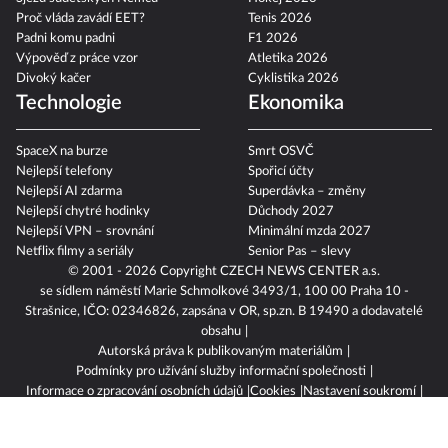
Proč vláda zavádí EET?
Tenis 2026
Padni komu padni
F1 2026
Výpověď z práce vzor
Atletika 2026
Divoký kačer
Cyklistika 2026
Technologie
Ekonomika
SpaceX na burze
Smrt OSVČ
Nejlepší telefony
Spořicí účty
Nejlepší AI zdarma
Superdávka – změny
Nejlepší chytré hodinky
Důchody 2027
Nejlepší VPN – srovnání
Minimální mzda 2027
Netflix filmy a seriály
Senior Pas – slevy
© 2001 - 2026 Copyright
CZECH NEWS CENTER a.s.
se sídlem náměstí Marie Schmolkové 3493/1, 100 00 Praha 10 -
Strašnice, IČO: 02346826, zapsána v OR, sp.zn. B 19490 a dodavatelé
obsahu
Autorská práva k publikovaným materiálům
Podmínky pro užívání služby informační společnosti
Informace o zpracování osobních údajů
Cookies
Nastavení soukromí
Vlastnická struktura
Jednotná kontaktní místa / Single Points of Contact
Etický kodex