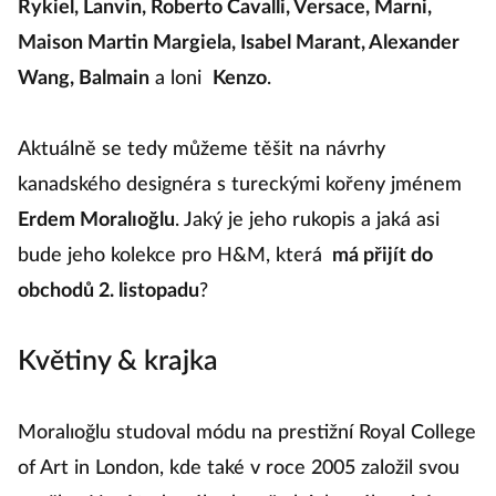
Rykiel, Lanvin, Roberto Cavalli, Versace, Marni,
Maison Martin Margiela, Isabel Marant, Alexander
Wang, Balmain
a loni
Kenzo
.
Aktuálně se tedy můžeme těšit na návrhy
kanadského designéra s tureckými kořeny jménem
Erdem Moralıoğlu
. Jaký je jeho rukopis a jaká asi
bude jeho kolekce pro H&M, která
má přijít do
obchodů 2. listopadu
?
Květiny & krajka
Moralıoğlu studoval módu na prestižní Royal College
of Art in London, kde také v roce 2005 založil svou