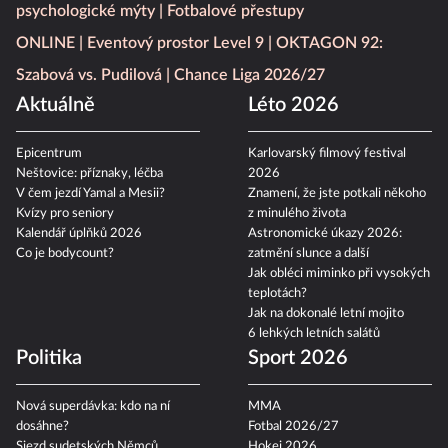
psychologické mýty
Fotbalové přestupy
ONLINE
Eventový prostor Level 9
OKTAGON 92:
Szabová vs. Pudilová
Chance Liga 2026/27
Aktuálně
Léto 2026
Epicentrum
Karlovarský filmový festival
Neštovice: příznaky, léčba
2026
V čem jezdí Yamal a Mesii?
Znamení, že jste potkali někoho
Kvízy pro seniory
z minulého života
Kalendář úplňků 2026
Astronomické úkazy 2026:
Co je bodycount?
zatmění slunce a další
Jak obléci miminko při vysokých
teplotách?
Jak na dokonalé letní mojito
6 lehkých letních salátů
Politika
Sport 2026
Nová superdávka: kdo na ní
MMA
dosáhne?
Fotbal 2026/27
Sjezd sudetských Němců
Hokej 2026