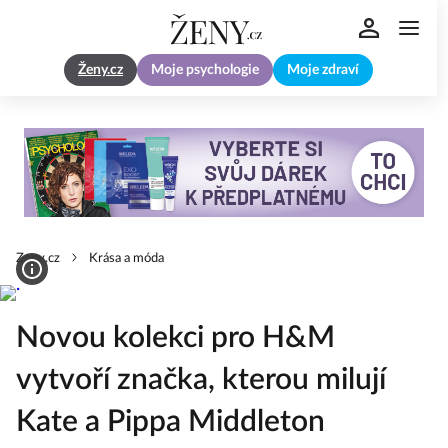
Ženy.cz
Moje psychologie
Moje zdraví
Zeny.cz
Krása a móda
Novou kolekci pro H&M
vytvoří značka, kterou milují
Kate a Pippa Middleton