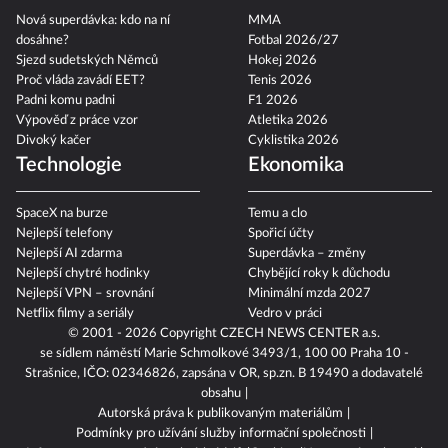
Nová superdávka: kdo na ní
MMA
dosáhne?
Fotbal 2026/27
Sjezd sudetských Němců
Hokej 2026
Proč vláda zavádí EET?
Tenis 2026
Padni komu padni
F1 2026
Výpověď z práce vzor
Atletika 2026
Divoký kačer
Cyklistika 2026
Technologie
Ekonomika
SpaceX na burze
Temu a clo
Nejlepší telefony
Spořicí účty
Nejlepší AI zdarma
Superdávka – změny
Nejlepší chytré hodinky
Chybějící roky k důchodu
Nejlepší VPN – srovnání
Minimální mzda 2027
Netflix filmy a seriály
Vedro v práci
© 2001 - 2026 Copyright
CZECH NEWS CENTER a.s.
se sídlem náměstí Marie Schmolkové 3493/1, 100 00 Praha 10 -
Strašnice, IČO: 02346826, zapsána v OR, sp.zn. B 19490 a dodavatelé
obsahu
Autorská práva k publikovaným materiálům
Podmínky pro užívání služby informační společnosti