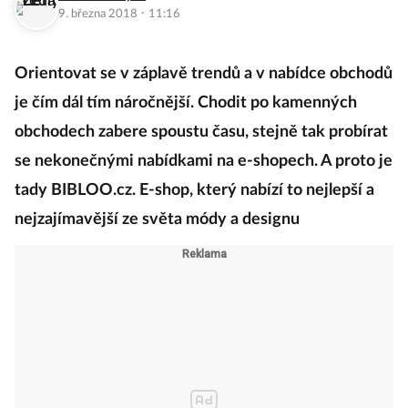
·
9. března 2018
11:16
Orientovat se v záplavě trendů a v nabídce obchodů
je čím dál tím náročnější. Chodit po kamenných
obchodech zabere spoustu času, stejně tak probírat
se nekonečnými nabídkami na e-shopech. A proto je
tady BIBLOO.cz. E-shop, který nabízí to nejlepší a
nejzajímavější ze světa módy a designu