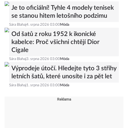
Je to oficiální! Tyhle 4 modely tenisek
se stanou hitem letošního podzimu
Sára Blahaj
4. srpna 2026 03:00
Móda
Od šatů z roku 1952 k ikonické
kabelce: Proč všichni chtějí Dior
Cigale
Sára Blahaj
3. srpna 2026 03:00
Móda
Výprodeje útočí. Hledejte tyto 3 střihy
letních šatů, které unosíte i za pět let
Sára Blahaj
1. srpna 2026 03:00
Móda