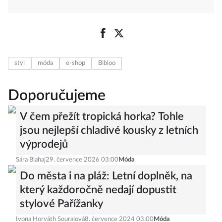
styl
móda
e-shop
Bibloo
Doporučujeme
V čem přežít tropická horka? Tohle
jsou nejlepší chladivé kousky z letních
výprodejů
Sára Blahaj
29. července 2026 03:00
Móda
Do města i na pláž: Letní doplněk, na
který každoročně nedají dopustit
stylové Pařížanky
Ivona Horváth Souralová
8. července 2024 03:00
Móda