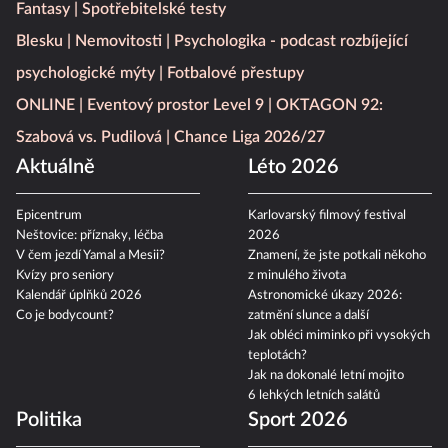
Fantasy
Spotřebitelské testy
Blesku
Nemovitosti
Psychologika - podcast rozbíjející
psychologické mýty
Fotbalové přestupy
ONLINE
Eventový prostor Level 9
OKTAGON 92:
Szabová vs. Pudilová
Chance Liga 2026/27
Aktuálně
Léto 2026
Epicentrum
Karlovarský filmový festival
Neštovice: příznaky, léčba
2026
V čem jezdí Yamal a Mesii?
Znamení, že jste potkali někoho
Kvízy pro seniory
z minulého života
Kalendář úplňků 2026
Astronomické úkazy 2026:
Co je bodycount?
zatmění slunce a další
Jak obléci miminko při vysokých
teplotách?
Jak na dokonalé letní mojito
6 lehkých letních salátů
Politika
Sport 2026