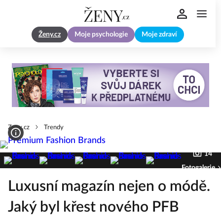
Ženy.cz
Moje psychologie
Moje zdraví
Zeny.cz
Trendy
14
Fotogalerie
Luxusní magazín nejen o módě.
Jaký byl křest nového PFB