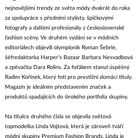
nejnovějšími trendy ze světa módy dvakrát do roka
za spolupráce s předními stylisty, špičkovými
fotografy a dalšími profesionály z československé
fashion scény. Ve druhém vydání se v módních
editoriálech objevili olympionik Roman Šebrle,
šéfredaktorka Harper’s Bazaar Barbara Nesvadbová
a zpěvačka Dara Rolins. Za foťákem stanul úspěšný
Radim Kořínek, který fotí pro prestižní domácí tituly.
Magazín je ideálním představením značek a
produktů spadajících do širokého portfolia skupiny.
Na titulce druhého čísla se objevila světová
topmodelka Linda Vojtová, která je zároveň tváří
módní skupiny Premium Fashion Brands. Linda je