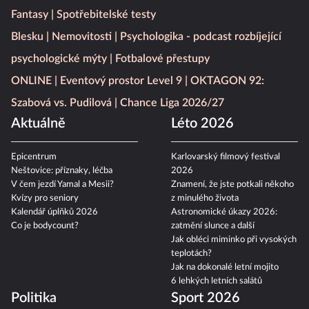
Fantasy
Spotřebitelské testy
Blesku
Nemovitosti
Psychologika - podcast rozbíjející
psychologické mýty
Fotbalové přestupy
ONLINE
Eventový prostor Level 9
OKTAGON 92:
Szabová vs. Pudilová
Chance Liga 2026/27
Aktuálně
Léto 2026
Epicentrum
Karlovarský filmový festival
Neštovice: příznaky, léčba
2026
V čem jezdí Yamal a Mesii?
Znamení, že jste potkali někoho
Kvízy pro seniory
z minulého života
Kalendář úplňků 2026
Astronomické úkazy 2026:
Co je bodycount?
zatmění slunce a další
Jak obléci miminko při vysokých
teplotách?
Jak na dokonalé letní mojito
6 lehkých letních salátů
Politika
Sport 2026