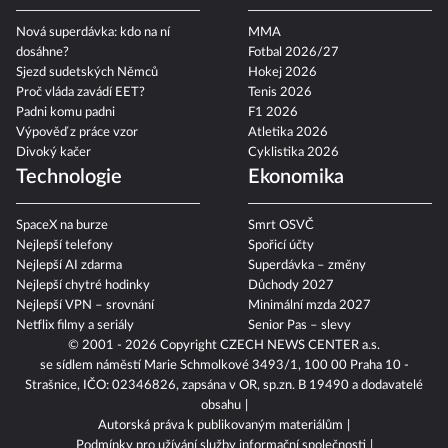
Nová superdávka: kdo na ní
MMA
dosáhne?
Fotbal 2026/27
Sjezd sudetských Němců
Hokej 2026
Proč vláda zavádí EET?
Tenis 2026
Padni komu padni
F1 2026
Výpověď z práce vzor
Atletika 2026
Divoký kačer
Cyklistika 2026
Technologie
Ekonomika
SpaceX na burze
Smrt OSVČ
Nejlepší telefony
Spořicí účty
Nejlepší AI zdarma
Superdávka – změny
Nejlepší chytré hodinky
Důchody 2027
Nejlepší VPN – srovnání
Minimální mzda 2027
Netflix filmy a seriály
Senior Pas – slevy
© 2001 - 2026 Copyright
CZECH NEWS CENTER a.s.
se sídlem náměstí Marie Schmolkové 3493/1, 100 00 Praha 10 -
Strašnice, IČO: 02346826, zapsána v OR, sp.zn. B 19490 a dodavatelé
obsahu
Autorská práva k publikovaným materiálům
Podmínky pro užívání služby informační společnosti