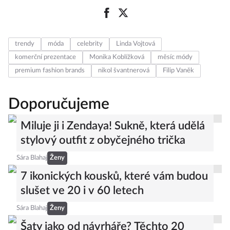
trendy
móda
celebrity
Linda Vojtová
komerční prezentace
Monika Koblížková
měsíc módy
premium fashion brands
nikol švantnerová
Filip Vaněk
Doporučujeme
Miluje ji i Zendaya! Sukně, která udělá
stylový outfit z obyčejného trička
Sára Blahaj
Ženy
7 ikonických kousků, které vám budou
slušet ve 20 i v 60 letech
Sára Blahaj
Ženy
Šaty jako od návrháře? Těchto 20