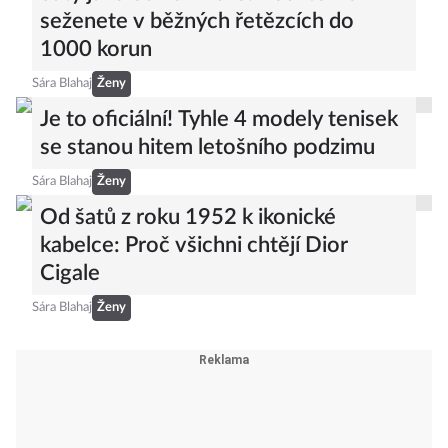
seženete v běžných řetězcích do
1000 korun
Sára Blahaj
Ženy
Je to oficiální! Tyhle 4 modely tenisek
se stanou hitem letošního podzimu
Sára Blahaj
Ženy
Od šatů z roku 1952 k ikonické
kabelce: Proč všichni chtějí Dior
Cigale
Sára Blahaj
Ženy