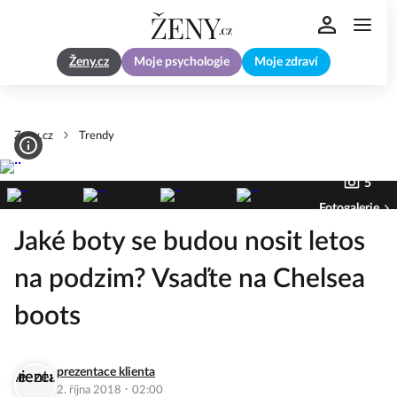
Ženy.cz
Moje psychologie
Moje zdraví
Zeny.cz
Trendy
5
Fotogalerie
Jaké boty se budou nosit letos
na podzim? Vsaďte na Chelsea
boots
prezentace klienta
·
2. října 2018
02:00