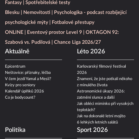
Fantasy
Spotřebitelské testy
Blesku
Nemovitosti
Psychologika - podcast rozbíjející
psychologické mýty
Fotbalové přestupy
ONLINE
Eventový prostor Level 9
OKTAGON 92:
Szabová vs. Pudilová
Chance Liga 2026/27
Aktuálně
Léto 2026
Epicentrum
Karlovarský filmový festival
Neštovice: příznaky, léčba
2026
V čem jezdí Yamal a Mesii?
Znamení, že jste potkali někoho
Kvízy pro seniory
z minulého života
Kalendář úplňků 2026
Astronomické úkazy 2026:
Co je bodycount?
zatmění slunce a další
Jak obléci miminko při vysokých
teplotách?
Jak na dokonalé letní mojito
6 lehkých letních salátů
Politika
Sport 2026