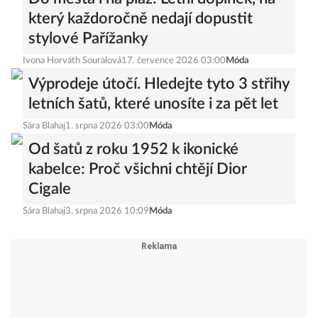
který každoročně nedají dopustit
stylové Pařížanky
Ivona Horváth Souralová
17. července 2026 03:00
Móda
Výprodeje útočí. Hledejte tyto 3 střihy
letních šatů, které unosíte i za pět let
Sára Blahaj
1. srpna 2026 03:00
Móda
Od šatů z roku 1952 k ikonické
kabelce: Proč všichni chtějí Dior
Cigale
Sára Blahaj
3. srpna 2026 10:09
Móda