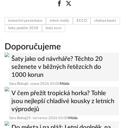
komerční prezentace
měsíc módy
ECCO
chelsea boots
boty podzim 2018
boty ecco
Doporučujeme
Šaty jako od návrháře? Těchto 20
seženete v běžných řetězcích do
1000 korun
Sára Blahaj
6. srpna 2026 03:00
Móda
V čem přežít tropická horka? Tohle
jsou nejlepší chladivé kousky z letních
výprodejů
Sára Blahaj
29. července 2026 03:00
Móda
Do města i na pláž: Letní doplněk, na