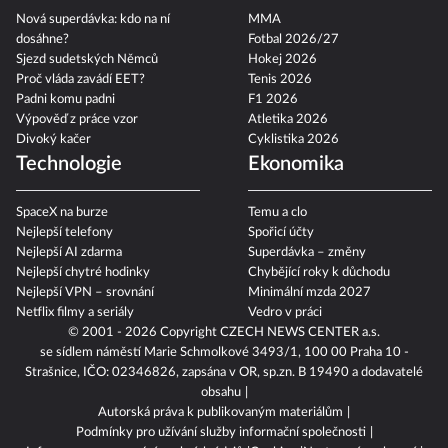
Nová superdávka: kdo na ní
MMA
dosáhne?
Fotbal 2026/27
Sjezd sudetských Němců
Hokej 2026
Proč vláda zavádí EET?
Tenis 2026
Padni komu padni
F1 2026
Výpověď z práce vzor
Atletika 2026
Divoký kačer
Cyklistika 2026
Technologie
Ekonomika
SpaceX na burze
Temu a clo
Nejlepší telefony
Spořicí účty
Nejlepší AI zdarma
Superdávka – změny
Nejlepší chytré hodinky
Chybějící roky k důchodu
Nejlepší VPN – srovnání
Minimální mzda 2027
Netflix filmy a seriály
Vedro v práci
© 2001 - 2026 Copyright
CZECH NEWS CENTER a.s.
se sídlem náměstí Marie Schmolkové 3493/1, 100 00 Praha 10 -
Strašnice, IČO: 02346826, zapsána v OR, sp.zn. B 19490 a dodavatelé
obsahu
Autorská práva k publikovaným materiálům
Podmínky pro užívání služby informační společnosti