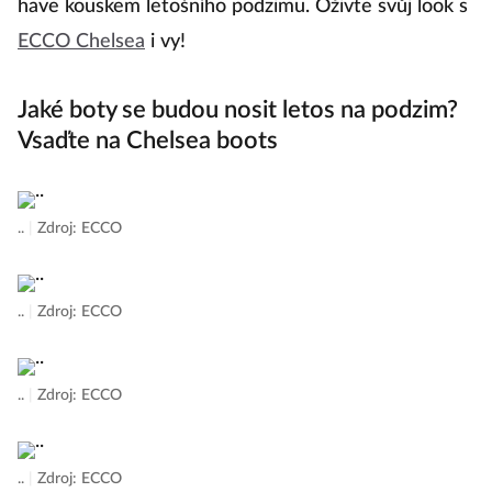
have kouskem letošního podzimu. Oživte svůj look s
ECCO Chelsea
i vy!
Jaké boty se budou nosit letos na podzim?
Vsaďte na Chelsea boots
..
|
Zdroj: ECCO
..
|
Zdroj: ECCO
..
|
Zdroj: ECCO
..
|
Zdroj: ECCO