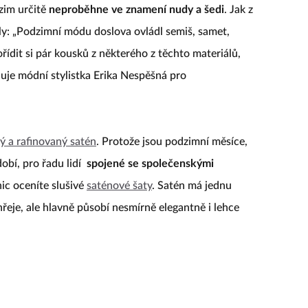
zim určitě
neproběhne ve znamení nudy a šedi
. Jak z
ály: „Podzimní módu doslova ovládl semiš, samet,
ídit si pár kousků z některého z těchto materiálů,
uje módní stylistka Erika Nespěšná pro
ý a rafinovaný satén
. Protože jsou podzimní měsíce,
obí, pro řadu lidí
spojené se společenskými
nic oceníte slušivé
saténové šaty
. Satén má jednu
hřeje, ale hlavně působí nesmírně elegantně i lehce