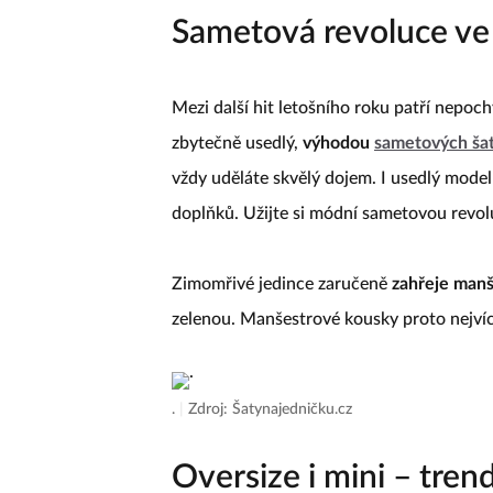
Sametová revoluce ve
Mezi další hit letošního roku patří nepoc
zbytečně usedlý,
výhodou
sametových ša
vždy uděláte skvělý dojem. I usedlý mode
doplňků. Užijte si módní sametovou revol
Zimomřivé jedince zaručeně
zahřeje manš
zelenou. Manšestrové kousky proto nejvíc
.
|
Zdroj: Šatynajedničku.cz
Oversize i mini – tren