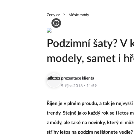
Zeny.cz
Měsíc módy
Podzimní šaty? V k
modely, samet i hř
prezentace klienta
·
9. října 2018
11:59
Říjen je v plném proudu, a tak je nejvyšš
trendy. Stejně jako každý rok se i letos 
z módy, ale také na novinky, kterými můžet
střihy letos na podzim nešlápnete vedle?