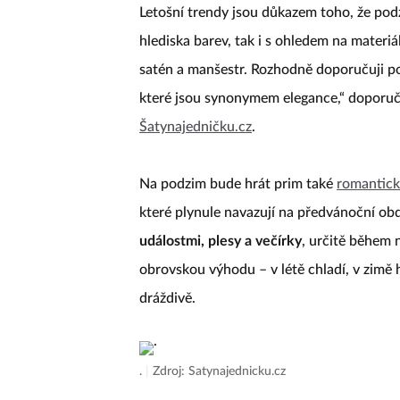
Letošní trendy jsou důkazem toho, že pod
hlediska barev, tak i s ohledem na materi
satén a manšestr. Rozhodně doporučuji poř
které jsou synonymem elegance,“ doporuč
Šatynajedničku.cz
.
Na podzim bude hrát prim také
romantick
které plynule navazují na předvánoční obd
událostmi, plesy a večírky
, určitě během 
obrovskou výhodu – v létě chladí, v zimě 
dráždivě.
.
|
Zdroj: Satynajednicku.cz