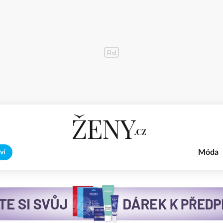
Móda
ví