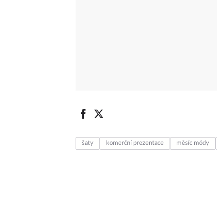
šaty
komerční prezentace
měsíc módy