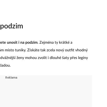
a podzim
ete unosit i na podzim
. Zejména ty krátké a
ám místo tuniky. Získáte tak zcela nový outfit vhodný
odvážnější ženy mohou zvolit i dlouhé šaty přes legíny
kladou.