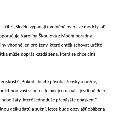
střih? „Skvěle vypadají uvolněné oversize modely, ať
“ doporučuje Karolína Škoulová z Módní poradny.
ihy vhodné jen pro ženy, které chtějí schovat určité
krátka může dopřát každá žena
, která se chce cítit
ženskost
? „Pokud chcete působit žensky a něžně,
odtrhnou vaši siluetu. Je pak jen na vás, jestli půjde o
m nebo šaty, které jednoduše přepásáte opaskem,“
ou délku šatů a sukní, letos bude obzvlášť oblíbená