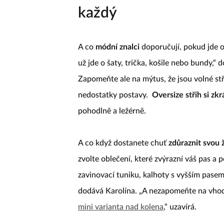
každý
A co
módní znalci
doporučují, pokud jde o 
už jde o šaty, trička, košile nebo bundy,
Zapomeňte ale na mýtus, že jsou volné stř
nedostatky postavy.
Oversize střih si z
pohodlně a ležérně.
A co když dostanete chuť
zdůraznit svou 
zvolte oblečení, které zvýrazní váš pas a p
zavinovací tuniku, kalhoty s vyšším pase
dodává Karolína. „A nezapomeňte na vhodn
mini varianta nad kolena
,“ uzavírá.