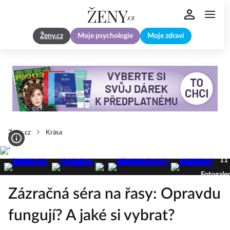
Ženy.cz
Moje psychologie
Moje zdraví
Zeny.cz
Krása
11
Fotogaler
Zázračná séra na řasy: Opravdu
fungují? A jaké si vybrat?