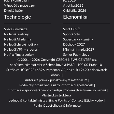
Padni komu padni
F1 2026
Výpověď z práce vzor
Atletika 2026
Divoký kačer
Cyklistika 2026
Technologie
Ekonomika
SpaceX na burze
Smrt OSVČ
Nejlepší telefony
Spořicí účty
Nejlepší AI zdarma
Superdávka – změny
Nejlepší chytré hodinky
Důchody 2027
Nejlepší VPN – srovnání
Minimální mzda 2027
Netflix filmy a seriály
Senior Pas – slevy
© 2001 - 2026 Copyright
CZECH NEWS CENTER a.s.
se sídlem náměstí Marie Schmolkové 3493/1, 100 00 Praha 10 -
Strašnice, IČO: 02346826, zapsána v OR, sp.zn. B 19490 a dodavatelé
obsahu
Autorská práva k publikovaným materiálům
Podmínky pro užívání služby informační společnosti
Informace o zpracování osobních údajů
Cookies
Nastavení soukromí
Vlastnická struktura
Jednotná kontaktní místa / Single Points of Contact
Etický kodex
Povinně zveřejňované informace