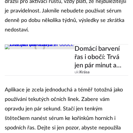
dražší pro aktivaci růstu, vždy platí, že nejdůležitější
je pravidelnost. Jakmile nebudete používat sérum
denně po dobu několika týdnů, výsledky se zkrátka
nedostaví.
Domácí barvení
řas i obočí: Trvá
jen pár minut a
zvládne ho každý!
uki
Krása
Aplikace je zcela jednoduchá a téměř totožná jako
používání tekutých očních linek. Zabere vám
opravdu jen pár sekund. Stačí jen tenkým
štětečkem nanést sérum ke kořínkům horních i
spodních řas. Dejte si jen pozor, abyste nepoužila