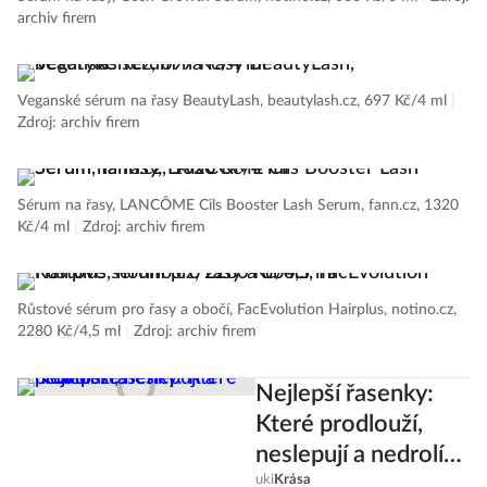
archiv firem
Veganské sérum na řasy BeautyLash, beautylash.cz, 697 Kč/4 ml
|
Zdroj: archiv firem
Sérum na řasy, LANCÔME Cils Booster Lash Serum, fann.cz, 1320
Kč/4 ml
|
Zdroj: archiv firem
Růstové sérum pro řasy a obočí, FacEvolution Hairplus, notino.cz,
2280 Kč/4,5 ml
|
Zdroj: archiv firem
Nejlepší řasenky:
Které prodlouží,
neslepují a nedrolí
se?
uki
Krása