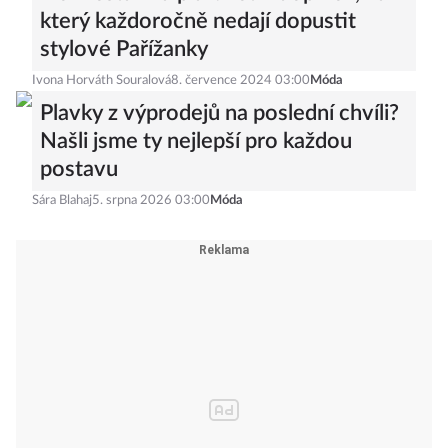
který každoročně nedají dopustit
stylové Pařížanky
Ivona Horváth Souralová
8. července 2024 03:00
Móda
Plavky z výprodejů na poslední chvíli?
Našli jsme ty nejlepší pro každou
postavu
Sára Blahaj
5. srpna 2026 03:00
Móda