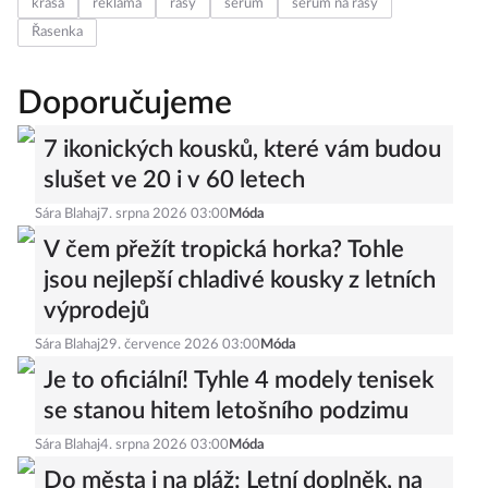
krása
reklama
řasy
sérum
sérum na řasy
Řasenka
Doporučujeme
7 ikonických kousků, které vám budou
slušet ve 20 i v 60 letech
Sára Blahaj
7. srpna 2026 03:00
Móda
V čem přežít tropická horka? Tohle
jsou nejlepší chladivé kousky z letních
výprodejů
Sára Blahaj
29. července 2026 03:00
Móda
Je to oficiální! Tyhle 4 modely tenisek
se stanou hitem letošního podzimu
Sára Blahaj
4. srpna 2026 03:00
Móda
Do města i na pláž: Letní doplněk, na