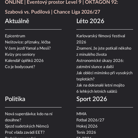
ONLINE
Eventový prostor Level 9
OKTAGON 92:
Szabová vs. Pudilová
Chance Liga 2026/27
Aktuálně
Léto 2026
Epicentrum
Karlovarský filmový festival
Neštovice: příznaky, léčba
2026
V čem jezdí Yamal a Mesii?
Znamení, že jste potkali někoho
Kvízy pro seniory
z minulého života
Kalendář úplňků 2026
Astronomické úkazy 2026:
Co je bodycount?
zatmění slunce a další
Jak obléci miminko při vysokých
teplotách?
Jak na dokonalé letní mojito
6 lehkých letních salátů
Politika
Sport 2026
Nová superdávka: kdo na ní
MMA
dosáhne?
Fotbal 2026/27
Sjezd sudetských Němců
Hokej 2026
Proč vláda zavádí EET?
Tenis 2026