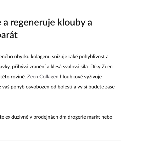
e a regeneruje klouby a
arát
zeného úbytku kolagenu snižuje také pohyblivost a
vky, přibývá zranění a klesá svalová síla. Díky Zeen
 této rovině.
Zeen Collagen
hloubkově vyživuje
e váš pohyb osvobozen od bolesti a vy si budete zase
ete exkluzivně v prodejnách dm drogerie markt nebo