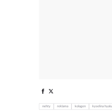
nehty
reklama
kolagen
kyselina hyal