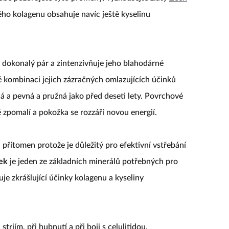
ho kolagenu obsahuje navíc ještě kyselinu
 dokonalý pár a zintenzivňuje jeho blahodárné
é kombinaci jejich zázračných omlazujících účinků
 a pevná a pružná jako před deseti lety. Povrchové
ě zpomalí a pokožka se rozzáří novou energií.
 přítomen protože je důležitý pro efektivní vstřebání
ek
je jeden ze základních minerálů potřebných pro
je zkrášlující účinky kolagenu a kyseliny
riím, při hubnutí a při boji s celulitidou.