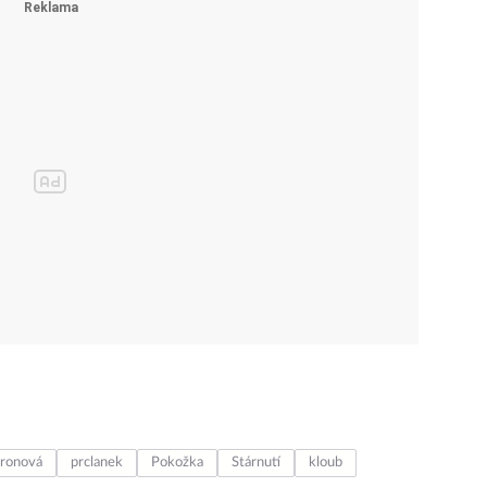
uronová
prclanek
Pokožka
Stárnutí
kloub