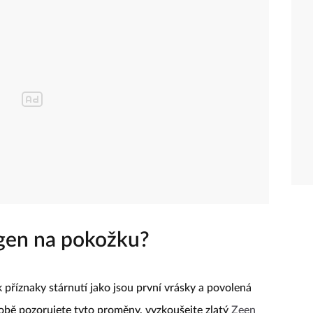
agen na pokožku?
příznaky stárnutí jako jsou první vrásky a povolená
sobě pozorujete tyto proměny, vyzkoušejte zlatý
Zeen