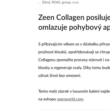
.
|
Zdroj: ROAL group, s.r.o.
Zeen Collagen posiluj
omlazuje pohybový ap
S přibývajícím věkem se v důsledku přiro
pružnost kloubů, opotřebovávají se chrupa
Collagenu zpomalíte procesy stárnutí i na
klouby a regeneruje svaly. Díky tomu bud
užívat život bez omezení.
Tento malý zázrak v luxusním balení najd
na eshopu
zeenworld.com
.