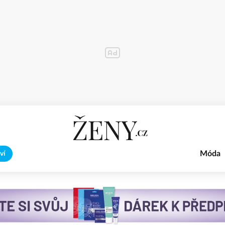
Móda
ví