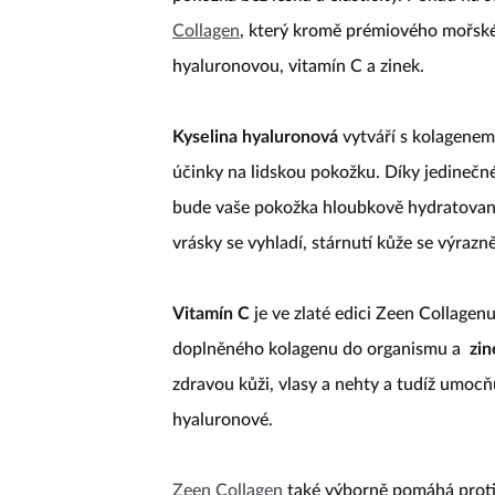
Collagen
, který kromě prémiového mořské
hyaluronovou, vitamín C a zinek.
Kyselina hyaluronová
vytváří s kolagenem
účinky na lidskou pokožku. Díky jedinečn
bude vaše pokožka hloubkově hydratovaná
vrásky se vyhladí, stárnutí kůže se výrazn
Vitamín C
je ve zlaté edici Zeen Collagenu
doplněného kolagenu do organismu a
zin
zdravou kůži, vlasy a nehty a tudíž umocňu
hyaluronové.
Zeen Collagen
také výborně pomáhá proti st