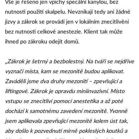
Vše je řešeno jen vpichy specální kanylou, bez
nutnosti použití skalpelu. Nevznikají tedy ani žádné
jizvy a zákrok se provádí jen v lokálním znecitlivění
bez nutnosti celkové anestezie. Klient tak může
ihned po zákroku odejít domů.
„Zákrok je šetrný a bezbolestný. Na tváři se nejdříve
vyznačí místa, kam se mezonitě budou aplikovat.
Zaváděli jsme dva druhy mezonití – zpevňující a
liftingové. Zákrok je opravdu miniinvazivní. Místo
vstupu se znecitliví pomocí anestetika a až poté
dochází k samotnému zavedení mezonitě. Yvonně
jsem aplikovala zpevňující mezonitě kolem úst tak,
aby došlo k pozvednutí mírně pokleslých koutků a