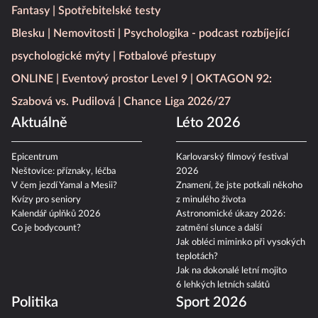
Fantasy
Spotřebitelské testy
Blesku
Nemovitosti
Psychologika - podcast rozbíjející
psychologické mýty
Fotbalové přestupy
ONLINE
Eventový prostor Level 9
OKTAGON 92:
Szabová vs. Pudilová
Chance Liga 2026/27
Aktuálně
Léto 2026
Epicentrum
Karlovarský filmový festival
Neštovice: příznaky, léčba
2026
V čem jezdí Yamal a Mesii?
Znamení, že jste potkali někoho
Kvízy pro seniory
z minulého života
Kalendář úplňků 2026
Astronomické úkazy 2026:
Co je bodycount?
zatmění slunce a další
Jak obléci miminko při vysokých
teplotách?
Jak na dokonalé letní mojito
6 lehkých letních salátů
Politika
Sport 2026