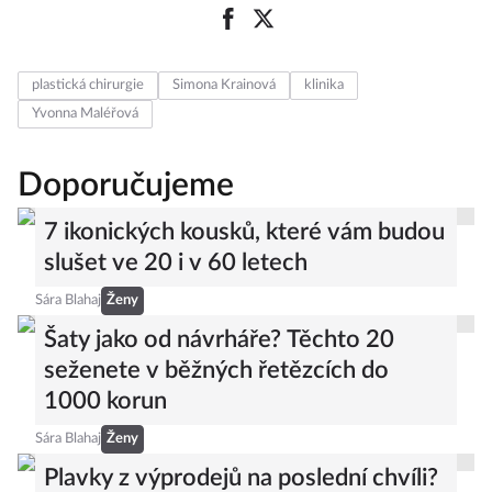
plastická chirurgie
Simona Krainová
klinika
Yvonna Maléřová
Doporučujeme
7 ikonických kousků, které vám budou
slušet ve 20 i v 60 letech
Sára Blahaj
Ženy
Šaty jako od návrháře? Těchto 20
seženete v běžných řetězcích do
1000 korun
Sára Blahaj
Ženy
Plavky z výprodejů na poslední chvíli?