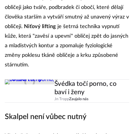
obličeji jako tváře, podbradek či obočí, které dělají
člověka starším a vytváří smutný až unavený výraz v
obličeji.
Niťový lifting
je šetrná technika vypnutí
kůže, která "zavěsí a upevní" obličej zpět do jasných
a mladistvých kontur a zpomaluje fyziologické
změny poklesu tkáně obličeje a krku způsobené
stárnutím.
Švédka točí porno, co
baví i ženy
Jn Tropp
Zaujalo nás
Skalpel není vůbec nutný