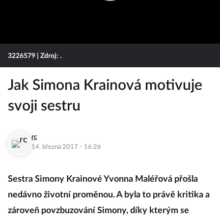
3226579
| Zdroj: .
Jak Simona Krainová motivuje
svoji sestru
rc
·
14. března 2017
16:26
Sestra Simony Krainové Yvonna Maléřová přošla
nedávno životní proměnou. A byla to právě kritika a
zároveň povzbuzování Simony, díky kterým se