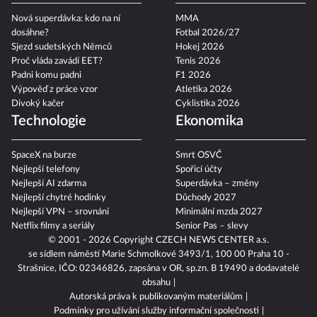
Nová superdávka: kdo na ní
MMA
dosáhne?
Fotbal 2026/27
Sjezd sudetských Němců
Hokej 2026
Proč vláda zavádí EET?
Tenis 2026
Padni komu padni
F1 2026
Výpověď z práce vzor
Atletika 2026
Divoký kačer
Cyklistika 2026
Technologie
Ekonomika
SpaceX na burze
Smrt OSVČ
Nejlepší telefony
Spořicí účty
Nejlepší AI zdarma
Superdávka – změny
Nejlepší chytré hodinky
Důchody 2027
Nejlepší VPN – srovnání
Minimální mzda 2027
Netflix filmy a seriály
Senior Pas – slevy
© 2001 - 2026 Copyright
CZECH NEWS CENTER a.s.
se sídlem náměstí Marie Schmolkové 3493/1, 100 00 Praha 10 -
Strašnice, IČO: 02346826, zapsána v OR, sp.zn. B 19490 a dodavatelé
obsahu
Autorská práva k publikovaným materiálům
Podmínky pro užívání služby informační společnosti