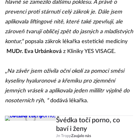
hlavně se zamezilo dalšímu poklesu. A právě o
prevenci proti stárnutí celý zákrok je. Dále jsem
aplikovala liftingové nitě, které také zpevňují, ale
zároveň tvarují obličej zpět do jasných a mladistvých
kontur,“
popsala zákrok lékařka estetické medicíny
MUDr. Eva Urbánková
z Kliniky YES VISAGE.
„
Na závěr jsem oživila oční okolí za pomoci směsi
kyseliny hyaluronové a křemíku pro zjemnění
jemných vrásek a aplikovala jeden mililitr výplně do
nosoterních rýh, “
dodává lékařka.
Švédka točí porno, co
baví i ženy
Jn Tropp
Zaujalo nás