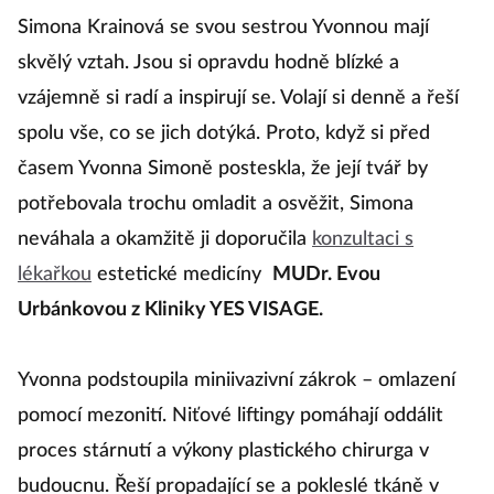
Simona Krainová se svou sestrou Yvonnou mají
skvělý vztah. Jsou si opravdu hodně blízké a
vzájemně si radí a inspirují se. Volají si denně a řeší
spolu vše, co se jich dotýká. Proto, když si před
časem Yvonna Simoně posteskla, že její tvář by
potřebovala trochu omladit a osvěžit, Simona
neváhala a okamžitě ji doporučila
konzultaci s
lékařkou
estetické medicíny
MUDr. Evou
Urbánkovou z Kliniky YES VISAGE.
Yvonna podstoupila miniivazivní zákrok – omlazení
pomocí mezonití. Niťové liftingy pomáhají oddálit
proces stárnutí a výkony plastického chirurga v
budoucnu. Řeší propadající se a pokleslé tkáně v