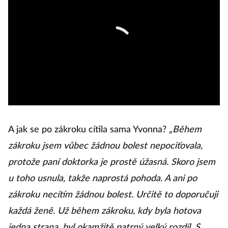
A jak se po zákroku cítila sama Yvonna?
„Během
zákroku jsem vůbec žádnou bolest nepociťovala,
protože paní doktorka je prostě úžasná. Skoro jsem
u toho usnula, takže naprostá pohoda. A ani po
zákroku necítím žádnou bolest. Určitě to doporučuji
každá ženě. Už během zákroku, kdy byla hotova
jedna strana, byl okamžitě patrný velký rozdíl. S