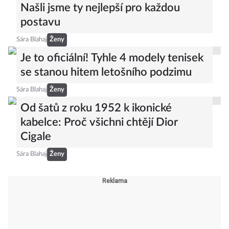
Našli jsme ty nejlepší pro každou
postavu
Sára Blahaj
Ženy
Je to oficiální! Tyhle 4 modely tenisek
se stanou hitem letošního podzimu
Sára Blahaj
Ženy
Od šatů z roku 1952 k ikonické
kabelce: Proč všichni chtějí Dior
Cigale
Sára Blahaj
Ženy