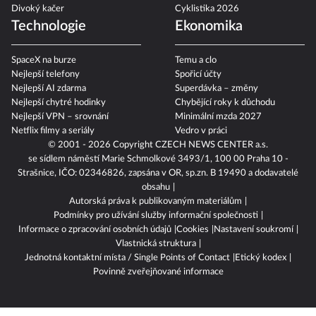
Divoký kačer
Cyklistika 2026
Technologie
Ekonomika
SpaceX na burze
Temu a clo
Nejlepší telefony
Spořicí účty
Nejlepší AI zdarma
Superdávka – změny
Nejlepší chytré hodinky
Chybějící roky k důchodu
Nejlepší VPN – srovnání
Minimální mzda 2027
Netflix filmy a seriály
Vedro v práci
© 2001 - 2026 Copyright
CZECH NEWS CENTER a.s.
se sídlem náměstí Marie Schmolkové 3493/1, 100 00 Praha 10 -
Strašnice, IČO: 02346826, zapsána v OR, sp.zn. B 19490 a dodavatelé
obsahu
Autorská práva k publikovaným materiálům
Podmínky pro užívání služby informační společnosti
Informace o zpracování osobních údajů
Cookies
Nastavení soukromí
Vlastnická struktura
Jednotná kontaktní místa / Single Points of Contact
Etický kodex
Povinně zveřejňované informace