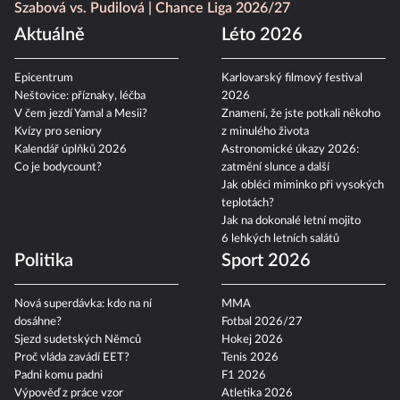
Szabová vs. Pudilová
Chance Liga 2026/27
Aktuálně
Léto 2026
Epicentrum
Karlovarský filmový festival
Neštovice: příznaky, léčba
2026
V čem jezdí Yamal a Mesii?
Znamení, že jste potkali někoho
Kvízy pro seniory
z minulého života
Kalendář úplňků 2026
Astronomické úkazy 2026:
Co je bodycount?
zatmění slunce a další
Jak obléci miminko při vysokých
teplotách?
Jak na dokonalé letní mojito
6 lehkých letních salátů
Politika
Sport 2026
Nová superdávka: kdo na ní
MMA
dosáhne?
Fotbal 2026/27
Sjezd sudetských Němců
Hokej 2026
Proč vláda zavádí EET?
Tenis 2026
Padni komu padni
F1 2026
Výpověď z práce vzor
Atletika 2026