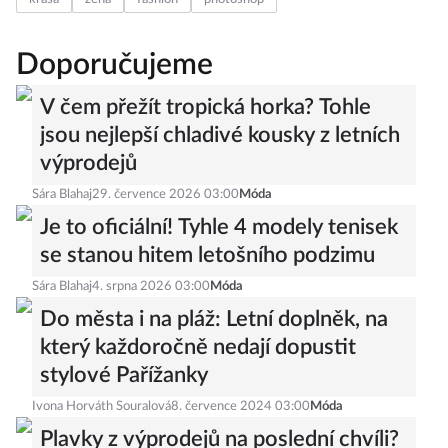
Doporučujeme
V čem přežít tropická horka? Tohle
jsou nejlepší chladivé kousky z letních
výprodejů
Sára Blahaj
29. července 2026 03:00
Móda
Je to oficiální! Tyhle 4 modely tenisek
se stanou hitem letošního podzimu
Sára Blahaj
4. srpna 2026 03:00
Móda
Do města i na pláž: Letní doplněk, na
který každoročně nedají dopustit
stylové Pařížanky
Ivona Horváth Souralová
8. července 2024 03:00
Móda
Plavky z výprodejů na poslední chvíli?