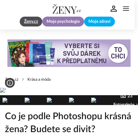
Ženy.cz
Moje psychologie
Moje zdraví
Zeny.cz
Krása a móda
23
Fotogalerie
Co je podle Photoshopu krásná
žena? Budete se divit?