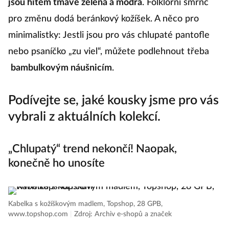
jsou hitem tmavě zelená a modrá
. Folklorní šmrnc
pro změnu dodá beránkový kožíšek. A něco pro
minimalistky: Jestli jsou pro vás chlupaté pantofle
nebo psaníčko „zu viel“, můžete podlehnout třeba
bambulkovým náušnicím
.
Podívejte se, jaké kousky jsme pro vás
vybrali z aktuálních kolekcí.
„Chlupatý“ trend nekončí! Naopak,
konečně ho unosíte
Kabelka s kožíškovým madlem, Topshop, 28 GPB,
www.topshop.com
|
Zdroj: Archiv e-shopů a značek