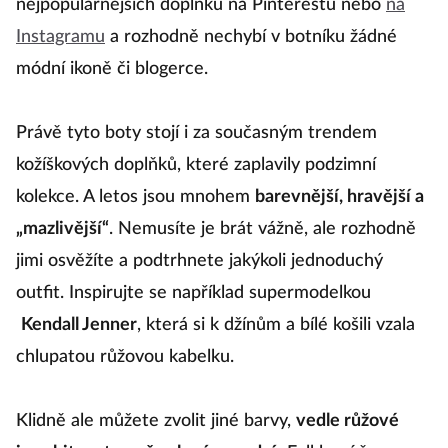
nejpopulárnějších doplňků na Pinterestu nebo
na
Instagramu
a rozhodně nechybí v botníku žádné
módní ikoně či blogerce.
Právě tyto boty stojí i za současným trendem
kožíškových doplňků, které zaplavily podzimní
kolekce. A letos jsou mnohem
barevnější, hravější a
„mazlivější“
. Nemusíte je brát vážně, ale rozhodně
jimi osvěžíte a podtrhnete jakýkoli jednoduchý
outfit. Inspirujte se například supermodelkou
Kendall Jenner
, která si k džínům a bílé košili vzala
chlupatou růžovou kabelku.
Klidně ale můžete zvolit jiné barvy,
vedle růžové