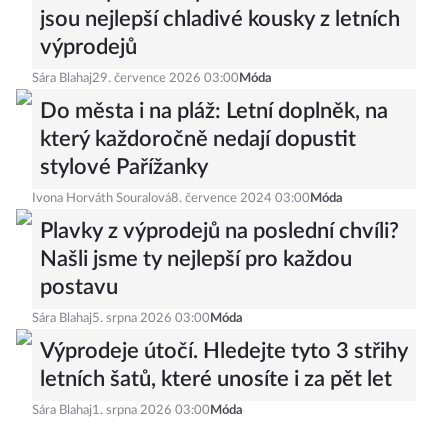
jsou nejlepší chladivé kousky z letních
výprodejů
Sára Blahaj
29. července 2026 03:00
Móda
Do města i na pláž: Letní doplněk, na
který každoročně nedají dopustit
stylové Pařížanky
Ivona Horváth Souralová
8. července 2024 03:00
Móda
Plavky z výprodejů na poslední chvíli?
Našli jsme ty nejlepší pro každou
postavu
Sára Blahaj
5. srpna 2026 03:00
Móda
Výprodeje útočí. Hledejte tyto 3 střihy
letních šatů, které unosíte i za pět let
Sára Blahaj
1. srpna 2026 03:00
Móda