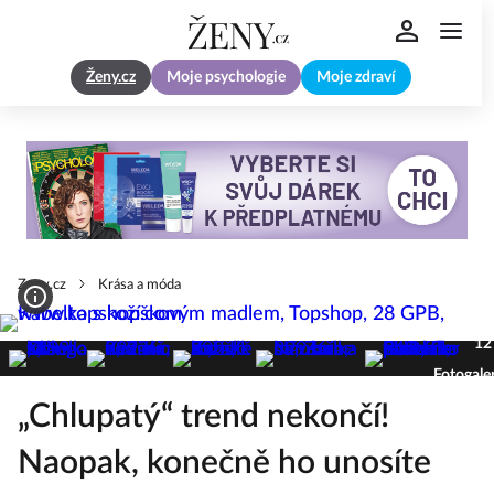
Ženy.cz
Moje psychologie
Moje zdraví
Zeny.cz
Krása a móda
12
Fotogale
„Chlupatý“ trend nekončí!
Naopak, konečně ho unosíte