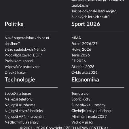
teplotách?
Jak na dokonalé letní mojito
6 lehkých letních salátů
Politika
Sport 2026
Nová superdávka: kdo na ní
MMA
dosáhne?
Fotbal 2026/27
Sjezd sudetských Němců
Hokej 2026
Proč vláda zavádí EET?
Tenis 2026
Padni komu padni
F1 2026
Výpověď z práce vzor
Atletika 2026
Divoký kačer
Cyklistika 2026
Technologie
Ekonomika
SpaceX na burze
Temu a clo
Nejlepší telefony
Spořicí účty
Nejlepší AI zdarma
Superdávka – změny
Nejlepší chytré hodinky
Chybějící roky k důchodu
Nejlepší VPN – srovnání
Minimální mzda 2027
Netflix filmy a seriály
Vedro v práci
© 2001 - 2026 Copyright
CZECH NEWS CENTER a.s.