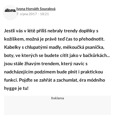
Ivona Horváth Souralová
·
7. srpna 2017
18:21
Jestli vás v létě příliš nebraly trendy doplňky s
kožíškem, možná je právě teď čas to přehodnotit.
Kabelky s chlupatými madly, měkoučká psaníčka,
boty, ve kterých se budete cítit jako v bačkůrkách...
jsou stále žhavým trendem, který navíc s
nadcházejícím podzimem bude plnit i praktickou
funkci. Pojďte se zahřát a zachumlat, éra módního
hygge je tu!