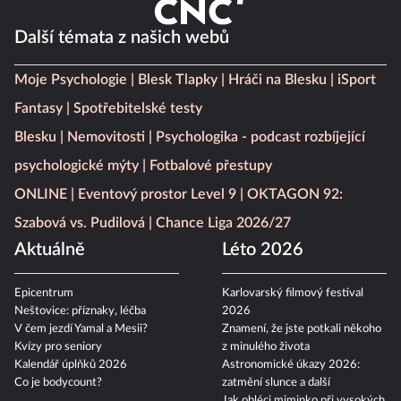
Další témata z našich webů
Moje Psychologie
Blesk Tlapky
Hráči na Blesku
iSport
Fantasy
Spotřebitelské testy
Blesku
Nemovitosti
Psychologika - podcast rozbíjející
psychologické mýty
Fotbalové přestupy
ONLINE
Eventový prostor Level 9
OKTAGON 92:
Szabová vs. Pudilová
Chance Liga 2026/27
Aktuálně
Léto 2026
Epicentrum
Karlovarský filmový festival
Neštovice: příznaky, léčba
2026
V čem jezdí Yamal a Mesii?
Znamení, že jste potkali někoho
Kvízy pro seniory
z minulého života
Kalendář úplňků 2026
Astronomické úkazy 2026:
Co je bodycount?
zatmění slunce a další
Jak obléci miminko při vysokých