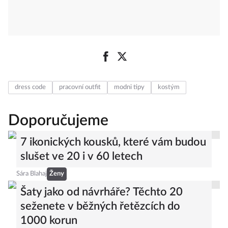
dress code
pracovní outfit
modni tipy
kostým
Doporučujeme
7 ikonických kousků, které vám budou
slušet ve 20 i v 60 letech
Sára Blahaj
Ženy
Šaty jako od návrháře? Těchto 20
seženete v běžných řetězcích do
1000 korun