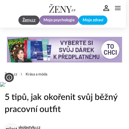
Ženy.cz
Moje psychologie
Moje zdraví
Zeny.cz
Krása a móda
5 tipů, jak okořenit svůj běžný
pracovní outfit
skolastylu.cz