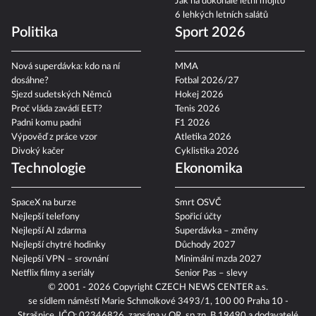
Jak na dokonalé letní mojito
6 lehkých letních salátů
Politika
Sport 2026
Nová superdávka: kdo na ní
MMA
dosáhne?
Fotbal 2026/27
Sjezd sudetských Němců
Hokej 2026
Proč vláda zavádí EET?
Tenis 2026
Padni komu padni
F1 2026
Výpověď z práce vzor
Atletika 2026
Divoký kačer
Cyklistika 2026
Technologie
Ekonomika
SpaceX na burze
Smrt OSVČ
Nejlepší telefony
Spořicí účty
Nejlepší AI zdarma
Superdávka – změny
Nejlepší chytré hodinky
Důchody 2027
Nejlepší VPN – srovnání
Minimální mzda 2027
Netflix filmy a seriály
Senior Pas – slevy
© 2001 - 2026 Copyright
CZECH NEWS CENTER a.s.
se sídlem náměstí Marie Schmolkové 3493/1, 100 00 Praha 10 -
Strašnice, IČO: 02346826, zapsána v OR, sp.zn. B 19490 a dodavatelé