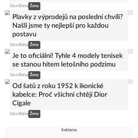
Sára Blahaj
Ženy
Plavky z výprodejů na poslední chvíli?
Našli jsme ty nejlepší pro každou
postavu
Sára Blahaj
Ženy
Je to oficiální! Tyhle 4 modely tenisek
se stanou hitem letošního podzimu
Sára Blahaj
Ženy
Od šatů z roku 1952 k ikonické
kabelce: Proč všichni chtějí Dior
Cigale
Sára Blahaj
Ženy