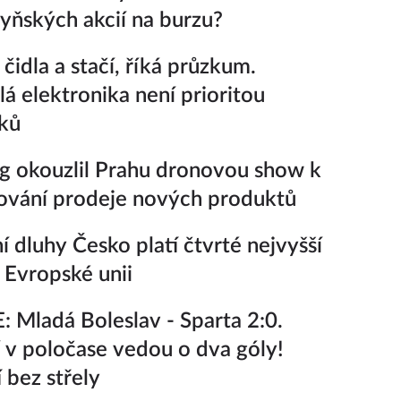
zyňských akcií na burzu?
čidla a stačí, říká průzkum.
lá elektronika není prioritou
ků
 okouzlil Prahu dronovou show k
ování prodeje nových produktů
ní dluhy Česko platí čtvrté nejvyšší
 Evropské unii
 Mladá Boleslav - Sparta 2:0.
v poločase vedou o dva góly!
 bez střely