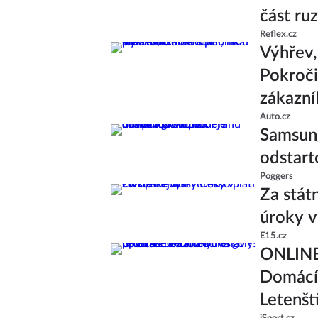
část ru
Reflex.cz
Výhřev, 
Pokroči
zákazní
Auto.cz
Samsung
odstart
Poggers
Za stát
úroky v
E15.cz
ONLINE:
Domácí 
Letenští