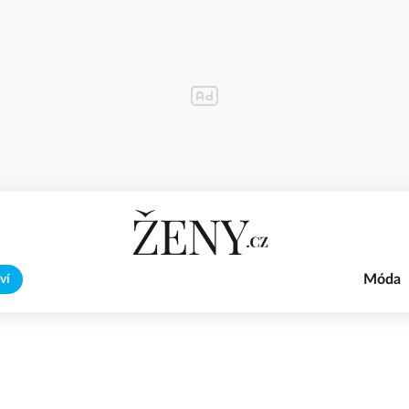
Móda
ví