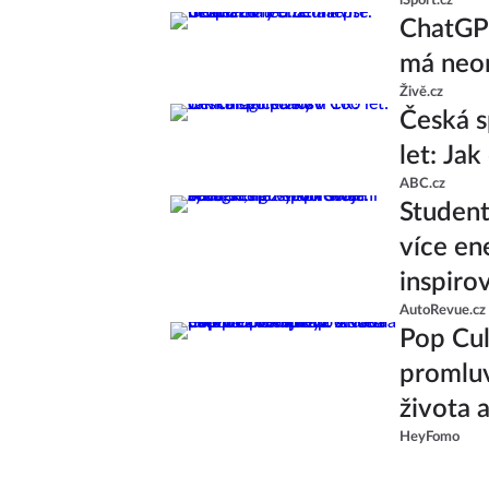
iSport.cz
ChatGPT
má neom
Živě.cz
Česká s
let: Ja
ABC.cz
Studenti
více en
inspiro
AutoRevue.cz
Pop Cul
promluv
života 
HeyFomo
od skup