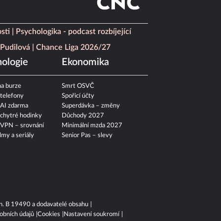
sti
Psychologika - podcast rozbíjející
Pudilová
Chance Liga 2026/27
ologie
Ekonomika
a burze
Smrt OSVČ
 telefony
Spořicí účty
 AI zdarma
Superdávka – změny
 chytré hodinky
Důchody 2027
 VPN – srovnání
Minimální mzda 2027
ilmy a seriály
Senior Pas – slevy
n. B 19490 a dodavatelé obsahu
obních údajů
Cookies
Nastavení soukromí