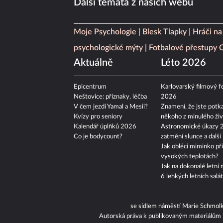
Další témata z našich webů
Moje Psychologie
Blesk Tlapky
Hráči na
psychologické mýty
Fotbalové přestupy
Aktuálně
Léto 2026
Epicentrum
Karlovarský filmový fe
Neštovice: příznaky, léčba
2026
V čem jezdí Yamal a Mesii?
Znamení, že jste potka
Kvízy pro seniory
někoho z minulého živ
Kalendář úplňků 2026
Astronomické úkazy 
Co je bodycount?
zatmění slunce a další
Jak obléci miminko při
vysokých teplotách?
Jak na dokonalé letní 
6 lehkých letních salá
se sídlem náměstí Marie Schmol
Autorská práva k publikovaným materiálům