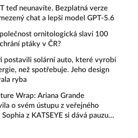
 teď neunavíte. Bezplatná verze
ezený chat a lepší model GPT-5.6
polečnost ornitologická slaví 100
k chrání ptáky v ČR?
 postavili solární auto, které vyrobí
ergie, než spotřebuje. Jeho design
vala ryba
ture Wrap: Ariana Grande
ila o svém ústupu z veřejného
a Sophia z KATSEYE si dává pauzu
iny