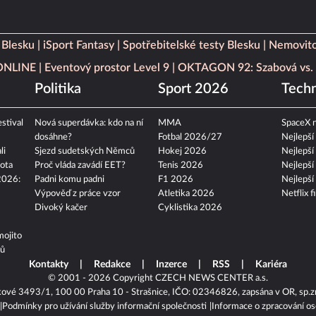
 Blesku
iSport Fantasy
Spotřebitelské testy Blesku
Nemovito
 ONLINE
Eventový prostor Level 9
OKTAGON 92: Szabová vs. 
Politika
Sport 2026
Techn
stival
Nová superdávka: kdo na ní
MMA
SpaceX n
dosáhne?
Fotbal 2026/27
Nejlepší
li
Sjezd sudetských Němců
Hokej 2026
Nejlepší
ota
Proč vláda zavádí EET?
Tenis 2026
Nejlepší
2026:
Padni komu padni
F1 2026
Nejlepší
Výpověď z práce vzor
Atletika 2026
Netflix f
Divoký kačer
Cyklistika 2026
mojito
tů
Kontakty
Redakce
Inzerce
RSS
Kariéra
© 2001 - 2026 Copyright
CZECH NEWS CENTER a.s.
kové 3493/1, 100 00 Praha 10 - Strašnice, IČO: 02346826, zapsána v OR, sp.z
Podmínky pro užívání služby informační společnosti
Informace o zpracování os