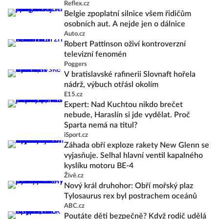
Reflex.cz
Belgie zpoplatní silnice všem řidičům
osobních aut. A nejde jen o dálnice
Auto.cz
Robert Pattinson oživí kontroverzní
televizní fenomén
Poggers
V bratislavské rafinerii Slovnaft hořela
nádrž, výbuch otřásl okolím
E15.cz
Expert: Nad Kuchtou nikdo brečet
nebude, Haraslín si jde vydělat. Proč
Sparta nemá na titul?
iSport.cz
Záhada obří exploze rakety New Glenn se
vyjasňuje. Selhal hlavní ventil kapalného
kyslíku motoru BE-4
Živě.cz
Nový král druhohor: Obří mořský plaz
Tylosaurus rex byl postrachem oceánů
ABC.cz
Poutáte děti bezpečně? Když rodič udělá