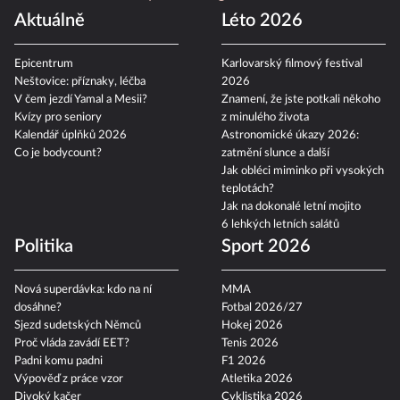
Aktuálně
Léto 2026
Epicentrum
Karlovarský filmový festival
Neštovice: příznaky, léčba
2026
V čem jezdí Yamal a Mesii?
Znamení, že jste potkali někoho
Kvízy pro seniory
z minulého života
Kalendář úplňků 2026
Astronomické úkazy 2026:
Co je bodycount?
zatmění slunce a další
Jak obléci miminko při vysokých
teplotách?
Jak na dokonalé letní mojito
6 lehkých letních salátů
Politika
Sport 2026
Nová superdávka: kdo na ní
MMA
dosáhne?
Fotbal 2026/27
Sjezd sudetských Němců
Hokej 2026
Proč vláda zavádí EET?
Tenis 2026
Padni komu padni
F1 2026
Výpověď z práce vzor
Atletika 2026
Divoký kačer
Cyklistika 2026