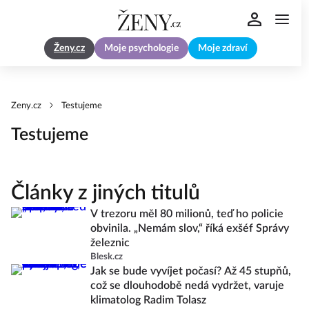
Ženy.cz
Moje psychologie
Moje zdraví
Zeny.cz
Testujeme
Testujeme
Články z jiných titulů
V trezoru měl 80 milionů, teď ho policie
obvinila. „Nemám slov,“ říká exšéf Správy
železnic
Blesk.cz
Jak se bude vyvíjet počasí? Až 45 stupňů,
což se dlouhodobě nedá vydržet, varuje
klimatolog Radim Tolasz