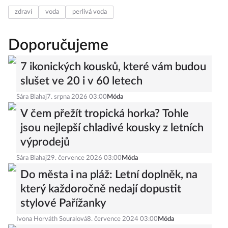
zdraví
voda
perlivá voda
Doporučujeme
7 ikonických kousků, které vám budou
slušet ve 20 i v 60 letech
Sára Blahaj
7. srpna 2026 03:00
Móda
V čem přežít tropická horka? Tohle
jsou nejlepší chladivé kousky z letních
výprodejů
Sára Blahaj
29. července 2026 03:00
Móda
Do města i na pláž: Letní doplněk, na
který každoročně nedají dopustit
stylové Pařížanky
Ivona Horváth Souralová
8. července 2024 03:00
Móda