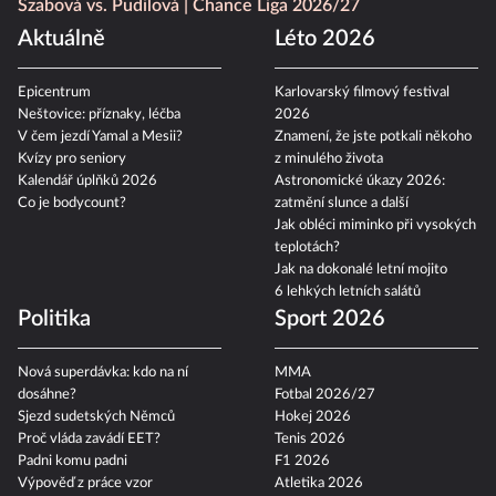
Szabová vs. Pudilová
Chance Liga 2026/27
Aktuálně
Léto 2026
Epicentrum
Karlovarský filmový festival
Neštovice: příznaky, léčba
2026
V čem jezdí Yamal a Mesii?
Znamení, že jste potkali někoho
Kvízy pro seniory
z minulého života
Kalendář úplňků 2026
Astronomické úkazy 2026:
Co je bodycount?
zatmění slunce a další
Jak obléci miminko při vysokých
teplotách?
Jak na dokonalé letní mojito
6 lehkých letních salátů
Politika
Sport 2026
Nová superdávka: kdo na ní
MMA
dosáhne?
Fotbal 2026/27
Sjezd sudetských Němců
Hokej 2026
Proč vláda zavádí EET?
Tenis 2026
Padni komu padni
F1 2026
Výpověď z práce vzor
Atletika 2026