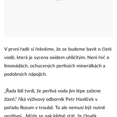
V první řadě si řekněme, že se budeme bavit o čisté
vodě, která je sycena oxidem uhličitým. Není řeč o
limonádách, ochucených perlivých minerálkách a
podobných nápojích.
„Řada lidí tvrdí, že perlivá voda jim lépe zažene
žízeň,“ říká výživový odborník Petr Havlíček v
pořadu Rozum v troubě. To ale nemusí být nutně
pozitivní. „Může se pak klidně stát, že člověk