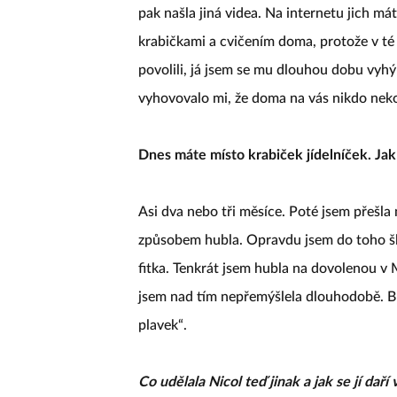
pak našla jiná videa. Na internetu jich má
krabičkami a cvičením doma, protože v té 
povolili, já jsem se mu dlouhou dobu vyhý
vyhovovalo mi, že doma na vás nikdo nek
Dnes máte místo krabiček jídelníček. Jak 
Asi dva nebo tři měsíce. Poté jsem přešla 
způsobem hubla. Opravdu jsem do toho šla
fitka. Tenkrát jsem hubla na dovolenou v 
jsem nad tím nepřemýšlela dlouhodobě. Br
plavek“.
Co udělala Nicol teď jinak a jak se jí da