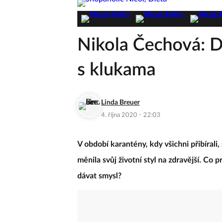
Nikola Čechová: D
s klukama
Linda Breuer
·
4. října 2020
22:03
V období karantény, kdy všichni přibírali
měnila svůj životní styl na zdravější. Co 
dávat smysl?