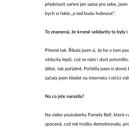
představit vaření jen sama pro sebe, jsem 
bych si řekla „a teď budu hubnout“.
To znamená, že kromě solidarity to byly 
Přesně tak. Říkala jsem si, že ho v tom po
vždycky lepší, což se nám i dost potvrdil
dělat, tak pořádně. Pořídila jsem si domů
začala jsem hledat na internetu cvičící vid
Na co jste narazila?
Na videa youtuberky Pamely Reif, která cvi
zpocená, což mě trošku demotivovalo, prot