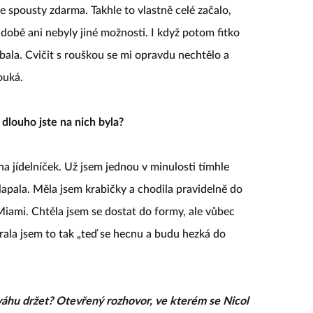
te spousty zdarma. Takhle to vlastně celé začalo,
době ani nebyly jiné možnosti. I když potom fitko
bala. Cvičit s rouškou se mi opravdu nechtělo a
ouká.
dlouho jste na nich byla?
na jídelníček. Už jsem jednou v minulosti tímhle
pala. Měla jsem krabičky a chodila pravidelně do
Miami. Chtěla jsem se dostat do formy, ale vůbec
ala jsem to tak „teď se hecnu a budu hezká do
ří váhu držet? Otevřený rozhovor, ve kterém se Nicol