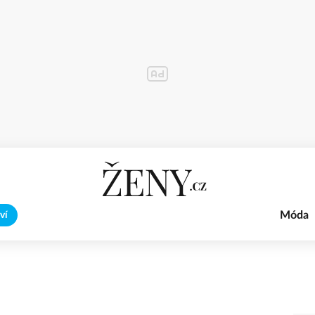
Móda
ví