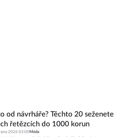
ko od návrháře? Těchto 20 seženete
ch řetězcích do 1000 korun
srpna 2026 03:00
Móda