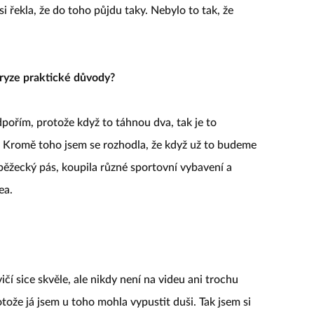
si řekla, že do toho půjdu taky. Nebylo to tak, že
i ryze praktické důvody?
dpořím, protože když to táhnou dva, tak je to
o. Kromě toho jsem se rozhodla, že když už to budeme
 běžecký pás, koupila různé sportovní vybavení a
ea.
čí sice skvěle, ale nikdy není na videu ani trochu
ože já jsem u toho mohla vypustit duši. Tak jsem si