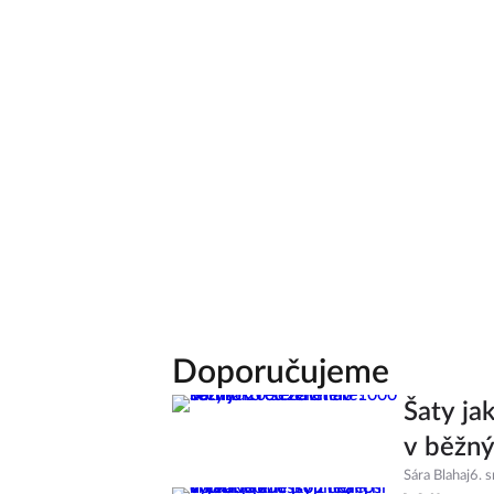
Doporučujeme
Šaty ja
v běžný
Sára Blahaj
6. 