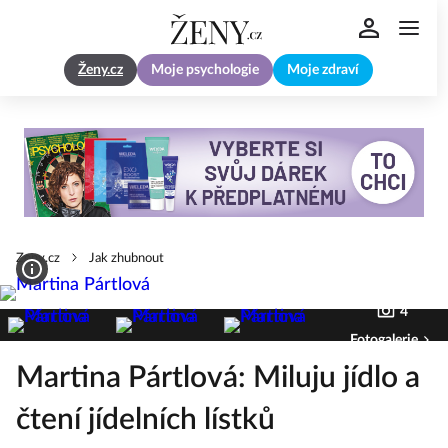
Ženy.cz
Moje psychologie
Moje zdraví
Zeny.cz
Jak zhubnout
4
Fotogalerie
Martina Pártlová: Miluju jídlo a
čtení jídelních lístků