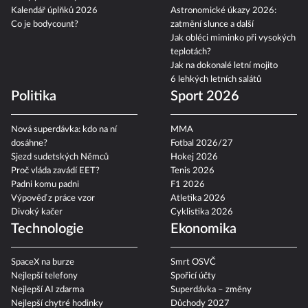
Kalendář úplňků 2026
Astronomické úkazy 2026:
Co je bodycount?
zatmění slunce a další
Jak obléci miminko při vysokých
teplotách?
Jak na dokonalé letní mojito
6 lehkých letních salátů
Politika
Sport 2026
Nová superdávka: kdo na ní
MMA
dosáhne?
Fotbal 2026/27
Sjezd sudetských Němců
Hokej 2026
Proč vláda zavádí EET?
Tenis 2026
Padni komu padni
F1 2026
Výpověď z práce vzor
Atletika 2026
Divoký kačer
Cyklistika 2026
Technologie
Ekonomika
SpaceX na burze
Smrt OSVČ
Nejlepší telefony
Spořicí účty
Nejlepší AI zdarma
Superdávka – změny
Nejlepší chytré hodinky
Důchody 2027