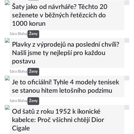
Šaty jako od návrháře? Těchto 20
seženete v běžných řetězcích do
1000 korun
Sára Blahaj
Ženy
Plavky z výprodejů na poslední chvíli?
Našli jsme ty nejlepší pro každou
postavu
Sára Blahaj
Ženy
Je to oficiální! Tyhle 4 modely tenisek
se stanou hitem letošního podzimu
Sára Blahaj
Ženy
Od šatů z roku 1952 k ikonické
kabelce: Proč všichni chtějí Dior
Cigale