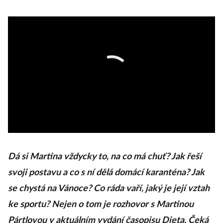
Dá si Martina vždycky to, na co má chuť? Jak řeší
svoji postavu a co s ní dělá domácí karanténa? Jak
se chystá na Vánoce? Co ráda vaří, jaký je její vztah
ke sportu? Nejen o tom je rozhovor s Martinou
Pártlovou v aktuálním vydání časopisu Dieta. Čeká