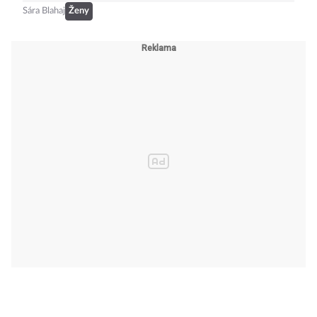
Sára Blahaj
Ženy