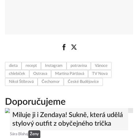
dieta
recept
Instagram
potravina
Vánoce
chlebíček
Ostrava
Martina Pártlová
TV Nova
Nikol Štíbrová
Čechomor
České Budějovice
Doporučujeme
Miluje ji i Zendaya! Sukně, která udělá
stylový outfit z obyčejného trička
Sára Blahaj
Ženy