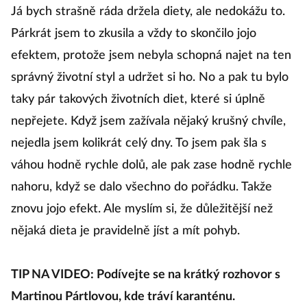
Já bych strašně ráda držela diety, ale nedokážu to.
Párkrát jsem to zkusila a vždy to skončilo jojo
efektem, protože jsem nebyla schopná najet na ten
správný životní styl a udržet si ho. No a pak tu bylo
taky pár takových životních diet, které si úplně
nepřejete. Když jsem zažívala nějaký krušný chvíle,
nejedla jsem kolikrát celý dny. To jsem pak šla s
váhou hodně rychle dolů, ale pak zase hodně rychle
nahoru, když se dalo všechno do pořádku. Takže
znovu jojo efekt. Ale myslím si, že důležitější než
nějaká dieta je pravidelně jíst a mít pohyb.
TIP NA VIDEO: Podívejte se na krátký rozhovor s
Martinou Pártlovou, kde tráví karanténu.