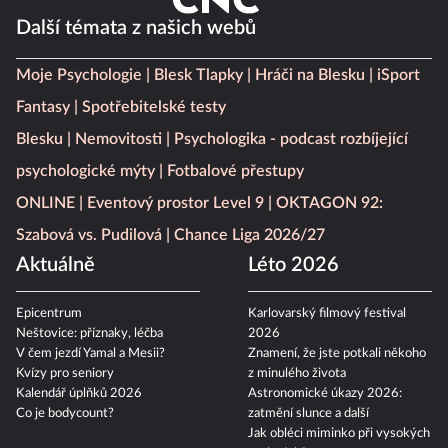
Další témata z našich webů
Moje Psychologie
Blesk Tlapky
Hráči na Blesku
iSport
Fantasy
Spotřebitelské testy
Blesku
Nemovitosti
Psychologika - podcast rozbíjející
psychologické mýty
Fotbalové přestupy
ONLINE
Eventový prostor Level 9
OKTAGON 92:
Szabová vs. Pudilová
Chance Liga 2026/27
Aktuálně
Léto 2026
Epicentrum
Karlovarský filmový festival
Neštovice: příznaky, léčba
2026
V čem jezdí Yamal a Mesii?
Znamení, že jste potkali někoho
Kvízy pro seniory
z minulého života
Kalendář úplňků 2026
Astronomické úkazy 2026:
Co je bodycount?
zatmění slunce a další
Jak obléci miminko při vysokých