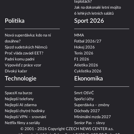
teplotách?
Jak na dokonalé letní mojito
6 lehkých letních salátů
Politika
Sport 2026
Nová superdávka: kdo na ní
MMA
dosáhne?
Fotbal 2026/27
Sjezd sudetských Němců
Hokej 2026
Proč vláda zavádí EET?
Tenis 2026
Padni komu padni
F1 2026
Výpověď z práce vzor
Atletika 2026
Divoký kačer
Cyklistika 2026
Technologie
Ekonomika
SpaceX na burze
Smrt OSVČ
Nejlepší telefony
Spořicí účty
Nejlepší AI zdarma
Superdávka – změny
Nejlepší chytré hodinky
Důchody 2027
Nejlepší VPN – srovnání
Minimální mzda 2027
Netflix filmy a seriály
Senior Pas – slevy
© 2001 - 2026 Copyright
CZECH NEWS CENTER a.s.