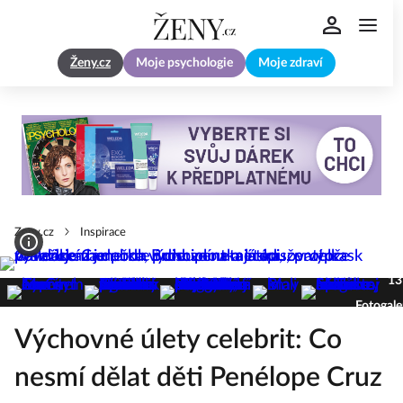
Ženy.cz
Moje psychologie
Moje zdraví
Zeny.cz
Inspirace
13
Fotogale
Výchovné úlety celebrit: Co
nesmí dělat děti Penélope Cruz