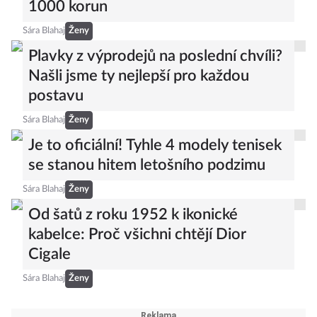
1000 korun
Sára Blahaj
Ženy
Plavky z výprodejů na poslední chvíli?
Našli jsme ty nejlepší pro každou
postavu
Sára Blahaj
Ženy
Je to oficiální! Tyhle 4 modely tenisek
se stanou hitem letošního podzimu
Sára Blahaj
Ženy
Od šatů z roku 1952 k ikonické
kabelce: Proč všichni chtějí Dior
Cigale
Sára Blahaj
Ženy