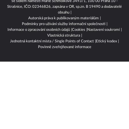
se sídlem náměstí Marie Schmolkové 3493/1, 100 00 Praha 10 -
Strašnice, IČO: 02346826, zapsána v OR, sp.zn. B 19490 a dodavatelé
obsahu
Autorská práva k publikovaným materiálům
Podmínky pro užívání služby informační společnosti
Informace o zpracování osobních údajů
Cookies
Nastavení soukromí
Vlastnická struktura
Jednotná kontaktní místa / Single Points of Contact
Etický kodex
Povinně zveřejňované informace