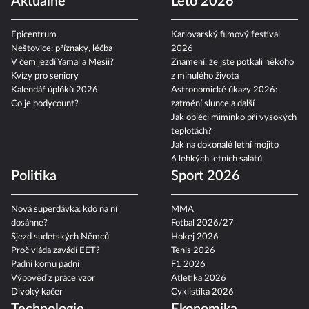
Aktuálně
Léto 2026
Epicentrum
Karlovarský filmový festival
Neštovice: příznaky, léčba
2026
V čem jezdí Yamal a Mesii?
Znamení, že jste potkali někoho
Kvízy pro seniory
z minulého života
Kalendář úplňků 2026
Astronomické úkazy 2026:
Co je bodycount?
zatmění slunce a další
Jak obléci miminko při vysokých
teplotách?
Jak na dokonalé letní mojito
6 lehkých letních salátů
Politika
Sport 2026
Nová superdávka: kdo na ní
MMA
dosáhne?
Fotbal 2026/27
Sjezd sudetských Němců
Hokej 2026
Proč vláda zavádí EET?
Tenis 2026
Padni komu padni
F1 2026
Výpověď z práce vzor
Atletika 2026
Divoký kačer
Cyklistika 2026