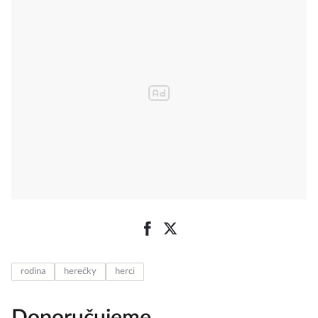
rodina
herečky
herci