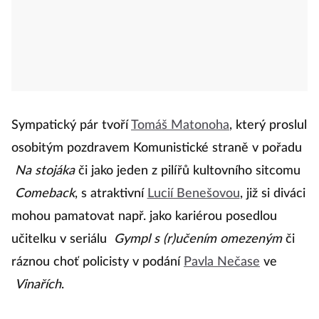
Sympatický pár tvoří
Tomáš Matonoha
, který proslul
osobitým pozdravem Komunistické straně v pořadu
Na stojáka
či jako jeden z pilířů kultovního sitcomu
Comeback
, s atraktivní
Lucií Benešovou
, již si diváci
mohou pamatovat např. jako kariérou posedlou
učitelku v seriálu
Gympl s (r)učením omezeným
či
ráznou choť policisty v podání
Pavla Nečase
ve
Vinařích
.