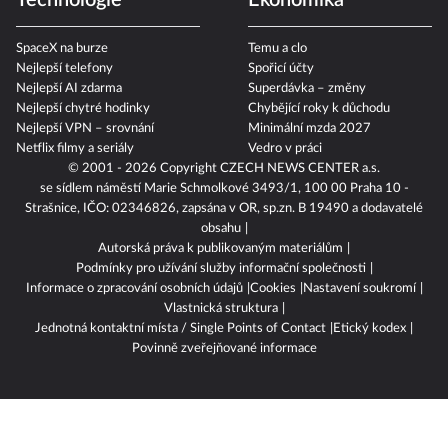
Technologie
Ekonomika
SpaceX na burze
Temu a clo
Nejlepší telefony
Spořicí účty
Nejlepší AI zdarma
Superdávka – změny
Nejlepší chytré hodinky
Chybějící roky k důchodu
Nejlepší VPN – srovnání
Minimální mzda 2027
Netflix filmy a seriály
Vedro v práci
© 2001 - 2026 Copyright
CZECH NEWS CENTER a.s.
se sídlem náměstí Marie Schmolkové 3493/1, 100 00 Praha 10 -
Strašnice, IČO: 02346826, zapsána v OR, sp.zn. B 19490 a dodavatelé
obsahu
Autorská práva k publikovaným materiálům
Podmínky pro užívání služby informační společnosti
Informace o zpracování osobních údajů
Cookies
Nastavení soukromí
Vlastnická struktura
Jednotná kontaktní místa / Single Points of Contact
Etický kodex
Povinně zveřejňované informace