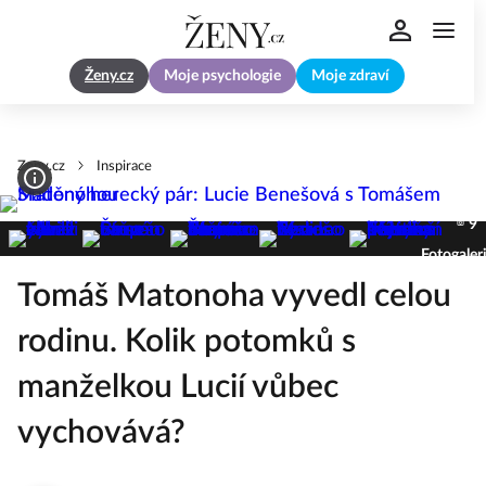
Ženy.cz
Moje psychologie
Moje zdraví
Zeny.cz
Inspirace
9
Fotogaler
Tomáš Matonoha vyvedl celou
rodinu. Kolik potomků s
manželkou Lucií vůbec
vychovává?