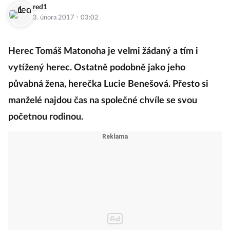
red1
·
3. února 2017
03:02
Herec Tomáš Matonoha je velmi žádaný a tím i
vytížený herec. Ostatně podobně jako jeho
půvabná žena, herečka Lucie Benešová. Přesto si
manželé najdou čas na společné chvíle se svou
početnou rodinou.