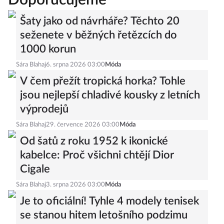
Doporučujeme
Šaty jako od návrháře? Těchto 20
seženete v běžných řetězcích do
1000 korun
Sára Blahaj
6. srpna 2026 03:00
Móda
V čem přežít tropická horka? Tohle
jsou nejlepší chladivé kousky z letních
výprodejů
Sára Blahaj
29. července 2026 03:00
Móda
Od šatů z roku 1952 k ikonické
kabelce: Proč všichni chtějí Dior
Cigale
Sára Blahaj
3. srpna 2026 03:00
Móda
Je to oficiální! Tyhle 4 modely tenisek
se stanou hitem letošního podzimu