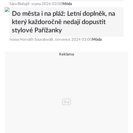
Sára Blahaj
4. srpna 2026 03:00
Móda
Do města i na pláž: Letní doplněk, na
který každoročně nedají dopustit
stylové Pařížanky
Ivona Horváth Souralová
8. července 2024 03:00
Móda