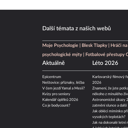
Další témata z našich webů
Moje Psychologie
Blesk Tlapky
Hráči na
psychologické mýty
Fotbalové přestupy
Aktuálně
Léto 2026
Epicentrum
Karlovarský filmový fe
Neštovice: příznaky, léčba
2026
V čem jezdí Yamal a Mesii?
Znamení, že jste potka
Kvízy pro seniory
někoho z minulého živ
Kalendář úplňků 2026
Astronomické úkazy 
Co je bodycount?
zatmění slunce a další
Jak obléci miminko při
vysokých teplotách?
Jak na dokonalé letní 