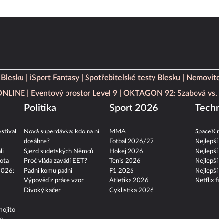
 Blesku
iSport Fantasy
Spotřebitelské testy Blesku
Nemovito
 ONLINE
Eventový prostor Level 9
OKTAGON 92: Szabová vs. 
Politika
Sport 2026
Techn
stival
Nová superdávka: kdo na ní
MMA
SpaceX n
dosáhne?
Fotbal 2026/27
Nejlepší
li
Sjezd sudetských Němců
Hokej 2026
Nejlepší
ota
Proč vláda zavádí EET?
Tenis 2026
Nejlepší
2026:
Padni komu padni
F1 2026
Nejlepší
Výpověď z práce vzor
Atletika 2026
Netflix f
Divoký kačer
Cyklistika 2026
mojito