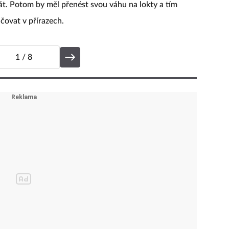
rát. Potom by měl přenést svou váhu na lokty a tím
čovat v přírazech.
1
/ 8