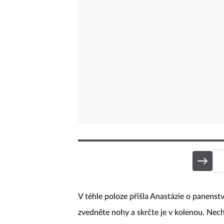
V téhle poloze přišla Anastázie o panenství
zvedněte nohy a skrčte je v kolenou. Nec