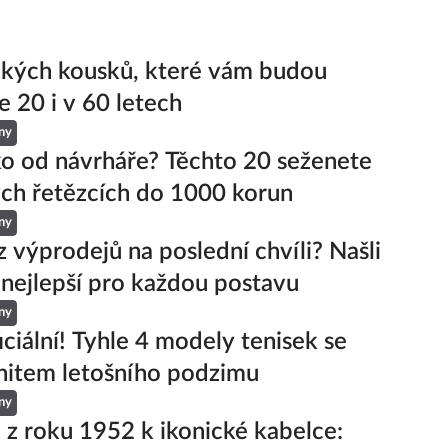
ckých kousků, které vám budou
e 20 i v 60 letech
ny
ko od návrháře? Těchto 20 seženete
ch řetězcích do 1000 korun
ny
z výprodejů na poslední chvíli? Našli
 nejlepší pro každou postavu
ny
iciální! Tyhle 4 modely tenisek se
hitem letošního podzimu
ny
 z roku 1952 k ikonické kabelce: