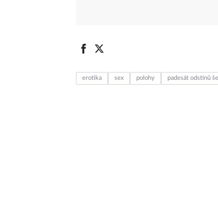
erotika
sex
polohy
padesát odstínů še