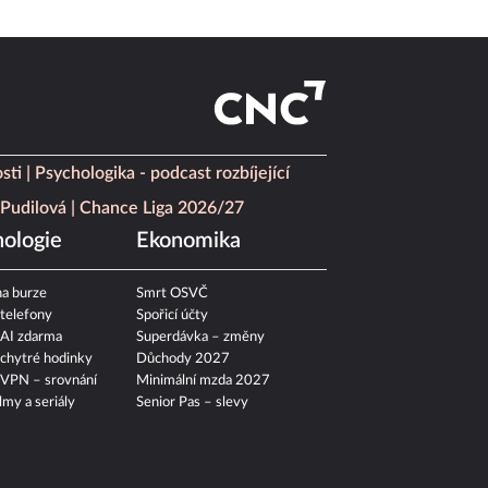
sti
Psychologika - podcast rozbíjející
Pudilová
Chance Liga 2026/27
ologie
Ekonomika
a burze
Smrt OSVČ
 telefony
Spořicí účty
 AI zdarma
Superdávka – změny
 chytré hodinky
Důchody 2027
 VPN – srovnání
Minimální mzda 2027
ilmy a seriály
Senior Pas – slevy