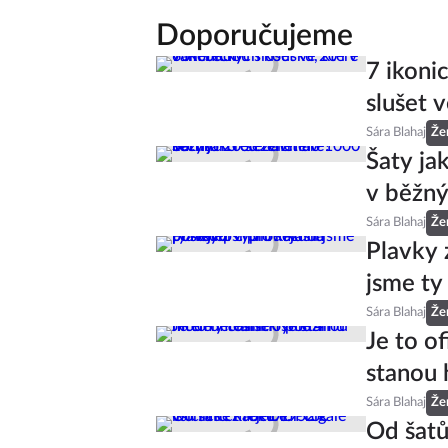
Doporučujeme
7 ikoni
slušet v
Sára Blahaj
Že
Šaty ja
v běžný
Sára Blahaj
Že
Plavky 
jsme ty
Sára Blahaj
Že
Je to of
stanou 
Sára Blahaj
Že
Od šatů