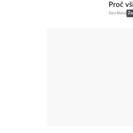
Proč vš
Sára Blahaj
Že