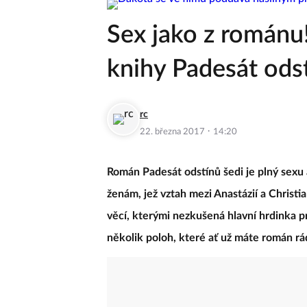
Sex jako z románu!
knihy Padesát ods
rc
·
22. března 2017
14:20
Román Padesát odstínů šedi je plný sexu 
ženám, jež vztah mezi Anastázií a Christi
věcí, kterými nezkušená hlavní hrdinka p
několik poloh, které ať už máte román rá