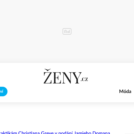
Móda
ví