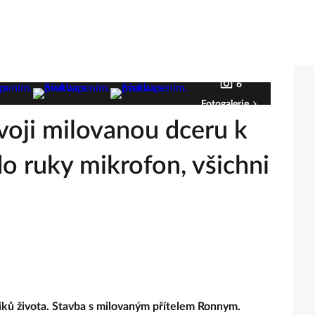
6
Fotogalerie
voji milovanou dceru k
do ruky mikrofon, všichni
iků života. Stavba s milovaným přítelem Ronnym.