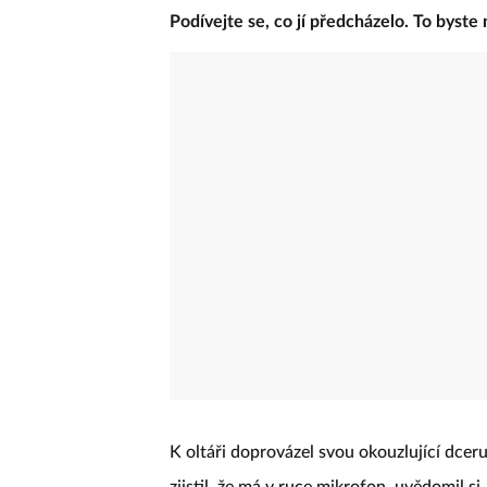
Podívejte se, co jí předcházelo. To byste
K oltáři doprovázel svou okouzlující dceru,
zjistil, že má v ruce mikrofon, uvědomil s