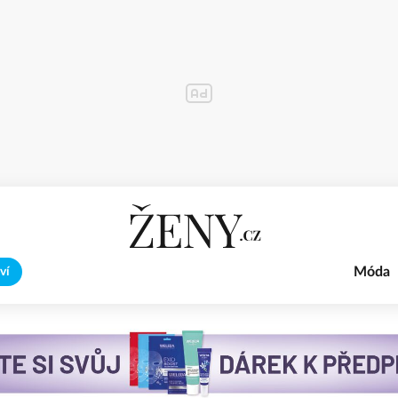
Móda
ví