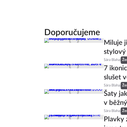
Doporučujeme
Miluje 
stylový
Sára Blahaj
Že
7 ikoni
slušet v
Sára Blahaj
Že
Šaty ja
v běžný
Sára Blahaj
Že
Plavky 