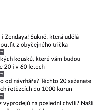
ji i Zendaya! Sukně, která udělá
 outfit z obyčejného trička
ny
ckých kousků, které vám budou
e 20 i v 60 letech
ny
ko od návrháře? Těchto 20 seženete
ch řetězcích do 1000 korun
ny
z výprodejů na poslední chvíli? Našli