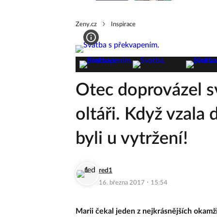
Zeny.cz
Inspirace
Otec doprovázel s
oltáři. Když vzala 
byli u vytržení!
red1
·
16. března 2017
15:54
Marii čekal jeden z nejkrásnějších okamž