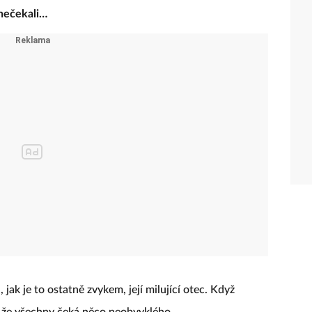
 nečekali…
 jak je to ostatně zvykem, její milující otec. Když
i, že všechny čeká něco neobvyklého.