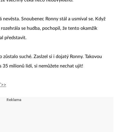
ná nevěsta. Snoubenec Ronny stál a usmíval se. Když
a rozehrála se hudba, pochopil, že tento okamžik
al představit.
 zůstalo suché. Zaslzel si i dojatý Ronny. Takovou
35 milionů lidí, si nemůžete nechat ujít!
T>>