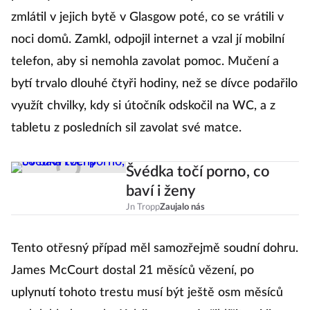
zmlátil v jejich bytě v Glasgow poté, co se vrátili v
noci domů. Zamkl, odpojil internet a vzal jí mobilní
telefon, aby si nemohla zavolat pomoc. Mučení a
bytí trvalo dlouhé čtyři hodiny, než se dívce podařilo
využít chvilky, kdy si útočník odskočil na WC, a z
tabletu z posledních sil zavolat své matce.
Švédka točí porno, co
baví i ženy
Jn Tropp
Zaujalo nás
Tento otřesný případ měl samozřejmě soudní dohru.
James McCourt dostal 21 měsíců vězení, po
uplynutí tohoto trestu musí být ještě osm měsíců