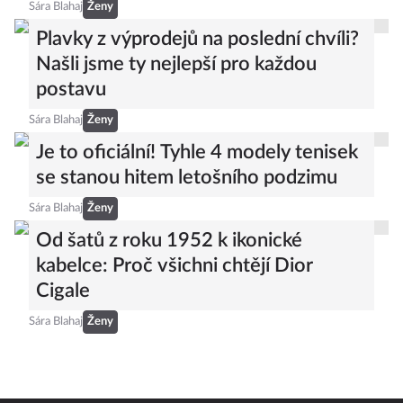
Sára Blahaj
Ženy
Plavky z výprodejů na poslední chvíli?
Našli jsme ty nejlepší pro každou
postavu
Sára Blahaj
Ženy
Je to oficiální! Tyhle 4 modely tenisek
se stanou hitem letošního podzimu
Sára Blahaj
Ženy
Od šatů z roku 1952 k ikonické
kabelce: Proč všichni chtějí Dior
Cigale
Sára Blahaj
Ženy