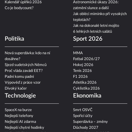
Kalendář úplňků 2026
Astronomické úkazy 2026:
Co je bodycount?
zatmění slunce a další
Jak obléci miminko při vysokých
teplotách?
Jak na dokonalé letní mojito
6 lehkých letních salátů
Politika
Sport 2026
Nová superdávka: kdo na ní
MMA
dosáhne?
Fotbal 2026/27
Sjezd sudetských Němců
Hokej 2026
Proč vláda zavádí EET?
Tenis 2026
Padni komu padni
F1 2026
Výpověď z práce vzor
Atletika 2026
Divoký kačer
Cyklistika 2026
Technologie
Ekonomika
SpaceX na burze
Smrt OSVČ
Nejlepší telefony
Spořicí účty
Nejlepší AI zdarma
Superdávka – změny
Nejlepší chytré hodinky
Důchody 2027