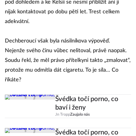
pod dohledem a ke Kelsii se nesmí přiblížit ani ji
nijak kontaktovat po dobu pěti let. Trest celkem
adekvátní.
Dechberoucí však byla násilníkova výpověď.
Nejenže svého činu vůbec nelitoval, právě naopak.
Soudu řekl, že měl právo přítelkyni takto „zmalovat“,
protože mu odmítla dát cigaretu. To je síla… Co
říkáte?
Švédka točí porno, co
baví i ženy
Jn Tropp
Zaujalo nás
Švédka točí porno, co