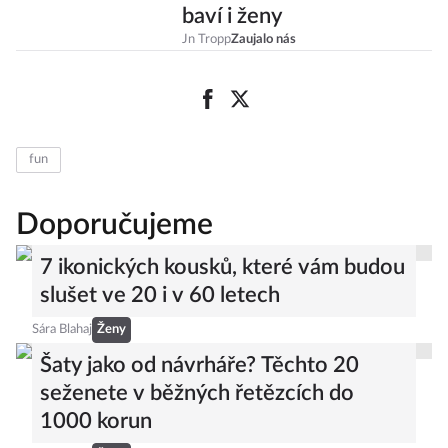
baví i ženy
Jn Tropp
Zaujalo nás
fun
Doporučujeme
7 ikonických kousků, které vám budou
slušet ve 20 i v 60 letech
Sára Blahaj
Ženy
Šaty jako od návrháře? Těchto 20
seženete v běžných řetězcích do
1000 korun