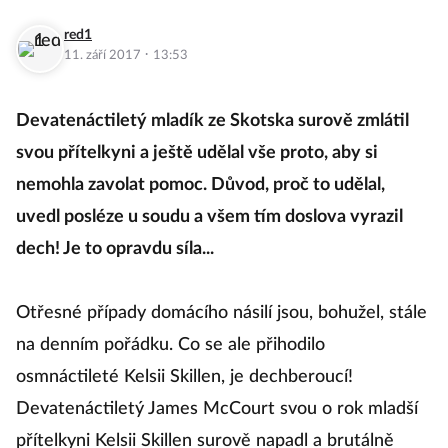
red1
·
11. září 2017
13:53
Devatenáctiletý mladík ze Skotska surově zmlátil
svou přítelkyni a ještě udělal vše proto, aby si
nemohla zavolat pomoc. Důvod, proč to udělal,
uvedl posléze u soudu a všem tím doslova vyrazil
dech! Je to opravdu síla...
Otřesné případy domácího násilí jsou, bohužel, stále
na denním pořádku. Co se ale přihodilo
osmnáctileté Kelsii Skillen, je dechberoucí!
Devatenáctiletý James McCourt svou o rok mladší
přítelkyni Kelsii Skillen surově napadl a brutálně