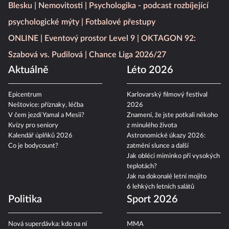
Blesku
Nemovitosti
Psychologika - podcast rozbíjející
psychologické mýty
Fotbalové přestupy
ONLINE
Eventový prostor Level 9
OKTAGON 92:
Szabová vs. Pudilová
Chance Liga 2026/27
Aktuálně
Léto 2026
Epicentrum
Karlovarský filmový festival
Neštovice: příznaky, léčba
2026
V čem jezdí Yamal a Mesii?
Znamení, že jste potkali někoho
Kvízy pro seniory
z minulého života
Kalendář úplňků 2026
Astronomické úkazy 2026:
Co je bodycount?
zatmění slunce a další
Jak obléci miminko při vysokých
teplotách?
Jak na dokonalé letní mojito
6 lehkých letních salátů
Politika
Sport 2026
Nová superdávka: kdo na ní
MMA