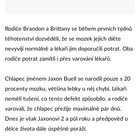
Rodiče Brandon a Brittany se během prvních týdnů
těhotenství dozvěděli, že se mozek jejich díěte
nevyvíjí normálně a lékaři jim doporučili potrat. Oba
rodiče potrat zamítli i přes varování lékařů.
Chlapec jménem Jaxon Buell se narodil pouze s 20
procenty mozku, většina lebky u něj chybí. Lékaři
neměli tušení, co tento defekt způsobilo, a rodiče
varovali, že chlapec přežije maximálně pár dnů.
Dnes je však Jaxonovi 2 a půl roku a předpověď o
délce života dále úspěšně poráží.