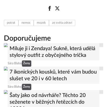
potrat
nemoc
mozek
ze světa zdraví
Doporučujeme
Miluje ji i Zendaya! Sukně, která udělá
stylový outfit z obyčejného trička
Sára Blahaj
Ženy
7 ikonických kousků, které vám budou
slušet ve 20 i v 60 letech
Sára Blahaj
Ženy
Šaty jako od návrháře? Těchto 20
seženete v běžných řetězcích do