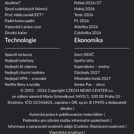
dosáhne?
Fotbal 2026/27
Sjezd sudetských Němců
Hokej 2026
Proč vláda zavádí EET?
Tenis 2026
Padni komu padni
F1 2026
Výpověď z práce vzor
Atletika 2026
Divoký kačer
Cyklistika 2026
Technologie
Ekonomika
SpaceX na burze
Smrt OSVČ
Nejlepší telefony
Spořicí účty
Nejlepší AI zdarma
Superdávka – změny
Nejlepší chytré hodinky
Důchody 2027
Nejlepší VPN – srovnání
Minimální mzda 2027
Netflix filmy a seriály
Senior Pas – slevy
© 2001 - 2026 Copyright
CZECH NEWS CENTER a.s.
se sídlem náměstí Marie Schmolkové 3493/1, 100 00 Praha 10 -
Strašnice, IČO: 02346826, zapsána v OR, sp.zn. B 19490 a dodavatelé
obsahu
Autorská práva k publikovaným materiálům
Podmínky pro užívání služby informační společnosti
Informace o zpracování osobních údajů
Cookies
Nastavení soukromí
Vlastnická struktura