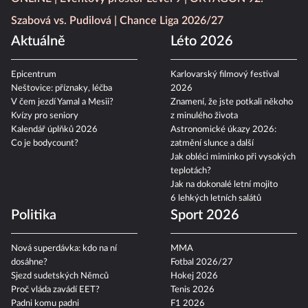
Szabová vs. Pudilová
Chance Liga 2026/27
Aktuálně
Léto 2026
Epicentrum
Karlovarský filmový festival
Neštovice: příznaky, léčba
2026
V čem jezdí Yamal a Mesii?
Znamení, že jste potkali někoho
Kvízy pro seniory
z minulého života
Kalendář úplňků 2026
Astronomické úkazy 2026:
Co je bodycount?
zatmění slunce a další
Jak obléci miminko při vysokých
teplotách?
Jak na dokonalé letní mojito
6 lehkých letních salátů
Politika
Sport 2026
Nová superdávka: kdo na ní
MMA
dosáhne?
Fotbal 2026/27
Sjezd sudetských Němců
Hokej 2026
Proč vláda zavádí EET?
Tenis 2026
Padni komu padni
F1 2026