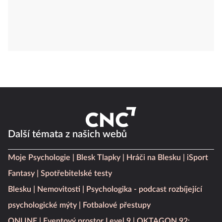
Další témata z našich webů
Moje Psychologie
Blesk Tlapky
Hráči na Blesku
iSport
Fantasy
Spotřebitelské testy
Blesku
Nemovitosti
Psychologika - podcast rozbíjející
psychologické mýty
Fotbalové přestupy
ONLINE
Eventový prostor Level 9
OKTAGON 92: