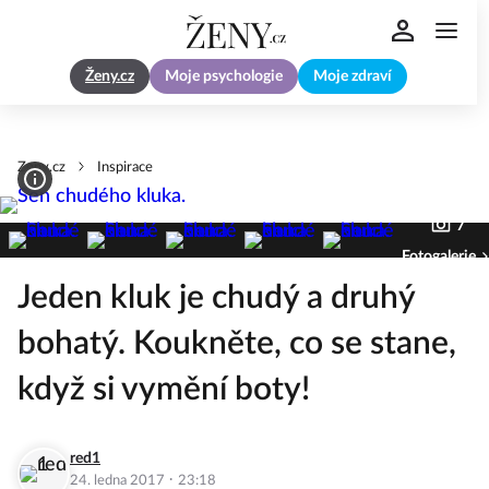
Ženy.cz
Moje psychologie
Moje zdraví
Zeny.cz
Inspirace
7
Fotogalerie
Jeden kluk je chudý a druhý
bohatý. Koukněte, co se stane,
když si vymění boty!
red1
·
24. ledna 2017
23:18