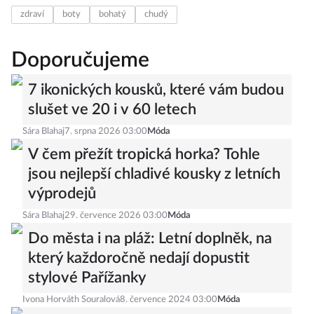
zdraví
boty
bohatý
chudý
Doporučujeme
7 ikonických kousků, které vám budou
slušet ve 20 i v 60 letech
Sára Blahaj
7. srpna 2026 03:00
Móda
V čem přežít tropická horka? Tohle
jsou nejlepší chladivé kousky z letních
výprodejů
Sára Blahaj
29. července 2026 03:00
Móda
Do města i na pláž: Letní doplněk, na
který každoročně nedají dopustit
stylové Pařížanky
Ivona Horváth Souralová
8. července 2024 03:00
Móda