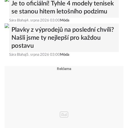
Je to oficiální! Tyhle 4 modely tenisek
se stanou hitem letošního podzimu
Sára Blahaj
4. srpna 2026 03:00
Móda
Plavky z výprodejů na poslední chvíli?
Našli jsme ty nejlepší pro každou
postavu
Sára Blahaj
5. srpna 2026 03:00
Móda