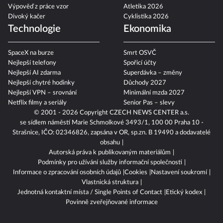
Výpověď z práce vzor
Atletika 2026
Divoký kačer
Cyklistika 2026
Technologie
Ekonomika
SpaceX na burze
Smrt OSVČ
Nejlepší telefony
Spořicí účty
Nejlepší AI zdarma
Superdávka – změny
Nejlepší chytré hodinky
Důchody 2027
Nejlepší VPN – srovnání
Minimální mzda 2027
Netflix filmy a seriály
Senior Pas – slevy
© 2001 - 2026 Copyright
CZECH NEWS CENTER a.s.
se sídlem náměstí Marie Schmolkové 3493/1, 100 00 Praha 10 -
Strašnice, IČO: 02346826, zapsána v OR, sp.zn. B 19490 a dodavatelé
obsahu
Autorská práva k publikovaným materiálům
Podmínky pro užívání služby informační společnosti
Informace o zpracování osobních údajů
Cookies
Nastavení soukromí
Vlastnická struktura
Jednotná kontaktní místa / Single Points of Contact
Etický kodex
Povinně zveřejňované informace