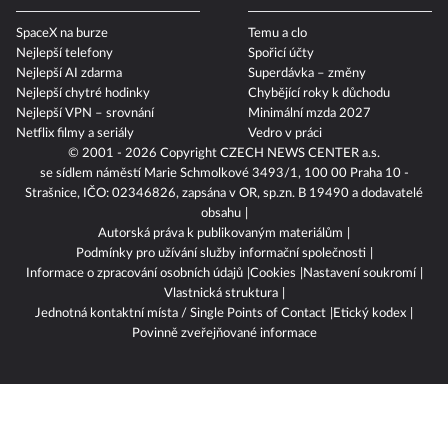
SpaceX na burze
Temu a clo
Nejlepší telefony
Spořicí účty
Nejlepší AI zdarma
Superdávka – změny
Nejlepší chytré hodinky
Chybějící roky k důchodu
Nejlepší VPN – srovnání
Minimální mzda 2027
Netflix filmy a seriály
Vedro v práci
© 2001 - 2026 Copyright
CZECH NEWS CENTER a.s.
se sídlem náměstí Marie Schmolkové 3493/1, 100 00 Praha 10 -
Strašnice, IČO: 02346826, zapsána v OR, sp.zn. B 19490 a dodavatelé
obsahu
Autorská práva k publikovaným materiálům
Podmínky pro užívání služby informační společnosti
Informace o zpracování osobních údajů
Cookies
Nastavení soukromí
Vlastnická struktura
Jednotná kontaktní místa / Single Points of Contact
Etický kodex
Povinně zveřejňované informace