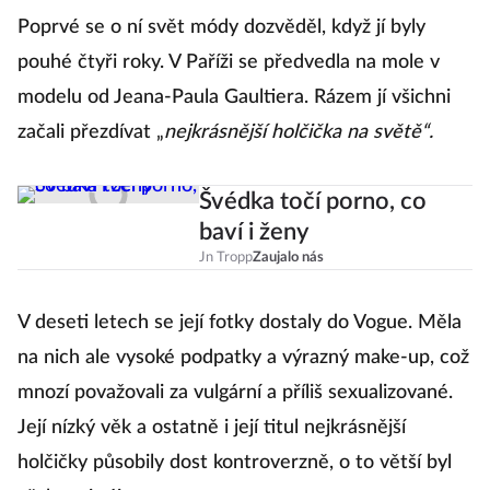
Poprvé se o ní svět módy dozvěděl, když jí byly
pouhé čtyři roky. V Paříži se předvedla na mole v
modelu od Jeana-Paula Gaultiera. Rázem jí všichni
začali přezdívat „
nejkrásnější holčička na světě“.
Švédka točí porno, co
baví i ženy
Jn Tropp
Zaujalo nás
V deseti letech se její fotky dostaly do Vogue. Měla
na nich ale vysoké podpatky a výrazný make-up, což
mnozí považovali za vulgární a příliš sexualizované.
Její nízký věk a ostatně i její titul nejkrásnější
holčičky působily dost kontroverzně, o to větší byl