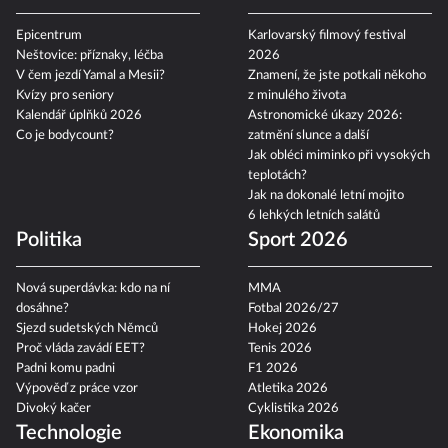
Epicentrum
Karlovarský filmový festival
Neštovice: příznaky, léčba
2026
V čem jezdí Yamal a Mesii?
Znamení, že jste potkali někoho
Kvízy pro seniory
z minulého života
Kalendář úplňků 2026
Astronomické úkazy 2026:
Co je bodycount?
zatmění slunce a další
Jak obléci miminko při vysokých
teplotách?
Jak na dokonalé letní mojito
6 lehkých letních salátů
Politika
Sport 2026
Nová superdávka: kdo na ní
MMA
dosáhne?
Fotbal 2026/27
Sjezd sudetských Němců
Hokej 2026
Proč vláda zavádí EET?
Tenis 2026
Padni komu padni
F1 2026
Výpověď z práce vzor
Atletika 2026
Divoký kačer
Cyklistika 2026
Technologie
Ekonomika