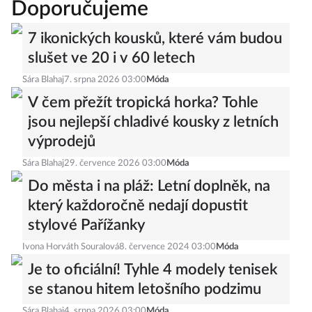
Doporučujeme
7 ikonických kousků, které vám budou
slušet ve 20 i v 60 letech
Sára Blahaj
7. srpna 2026 03:00
Móda
V čem přežít tropická horka? Tohle
jsou nejlepší chladivé kousky z letních
výprodejů
Sára Blahaj
29. července 2026 03:00
Móda
Do města i na pláž: Letní doplněk, na
který každoročně nedají dopustit
stylové Pařížanky
Ivona Horváth Souralová
8. července 2024 03:00
Móda
Je to oficiální! Tyhle 4 modely tenisek
se stanou hitem letošního podzimu
Sára Blahaj
4. srpna 2026 03:00
Móda