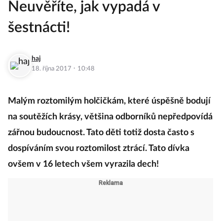
Neuvěříte, jak vypadá v
šestnácti!
haj
·
18. října 2017
10:48
Malým roztomilým holčičkám, které úspěšně bodují
na soutěžích krásy, většina odborníků nepředpovídá
zářnou budoucnost. Tato děti totiž dosta často s
dospíváním svou roztomilost ztrácí. Tato dívka
ovšem v 16 letech všem vyrazila dech!