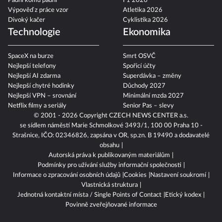
Padni komu padni
F1 2026
Výpověď z práce vzor
Atletika 2026
Divoký kačer
Cyklistika 2026
Technologie
Ekonomika
SpaceX na burze
Smrt OSVČ
Nejlepší telefony
Spořicí účty
Nejlepší AI zdarma
Superdávka – změny
Nejlepší chytré hodinky
Důchody 2027
Nejlepší VPN – srovnání
Minimální mzda 2027
Netflix filmy a seriály
Senior Pas – slevy
© 2001 - 2026 Copyright
CZECH NEWS CENTER a.s.
se sídlem náměstí Marie Schmolkové 3493/1, 100 00 Praha 10 -
Strašnice, IČO: 02346826, zapsána v OR, sp.zn. B 19490 a dodavatelé
obsahu
Autorská práva k publikovaným materiálům
Podmínky pro užívání služby informační společnosti
Informace o zpracování osobních údajů
Cookies
Nastavení soukromí
Vlastnická struktura
Jednotná kontaktní místa / Single Points of Contact
Etický kodex
Povinně zveřejňované informace