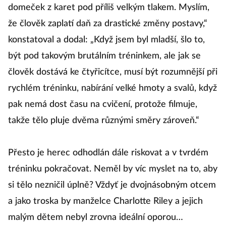
domeček z karet pod příliš velkým tlakem. Myslím,
že člověk zaplatí daň za drastické změny postavy,“
konstatoval a dodal: „Když jsem byl mladší, šlo to,
být pod takovým brutálním tréninkem, ale jak se
člověk dostává ke čtyřicítce, musí být rozumnější při
rychlém tréninku, nabírání velké hmoty a svalů, když
pak nemá dost času na cvičení, protože filmuje,
takže tělo pluje dvěma různými směry zároveň.“
Přesto je herec odhodlán dále riskovat a v tvrdém
tréninku pokračovat. Neměl by víc myslet na to, aby
si tělo nezničil úplně? Vždyť je dvojnásobným otcem
a jako troska by manželce Charlotte Riley a jejich
malým dětem nebyl zrovna ideální oporou…