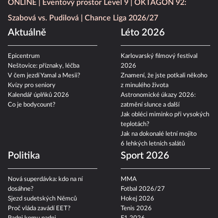
ONLINE
Eventový prostor Level 9
OKTAGON 92:
Szabová vs. Pudilová
Chance Liga 2026/27
Aktuálně
Léto 2026
Epicentrum
Karlovarský filmový festival
Neštovice: příznaky, léčba
2026
V čem jezdí Yamal a Mesii?
Znamení, že jste potkali někoho
Kvízy pro seniory
z minulého života
Kalendář úplňků 2026
Astronomické úkazy 2026:
Co je bodycount?
zatmění slunce a další
Jak obléci miminko při vysokých
teplotách?
Jak na dokonalé letní mojito
6 lehkých letních salátů
Politika
Sport 2026
Nová superdávka: kdo na ní
MMA
dosáhne?
Fotbal 2026/27
Sjezd sudetských Němců
Hokej 2026
Proč vláda zavádí EET?
Tenis 2026