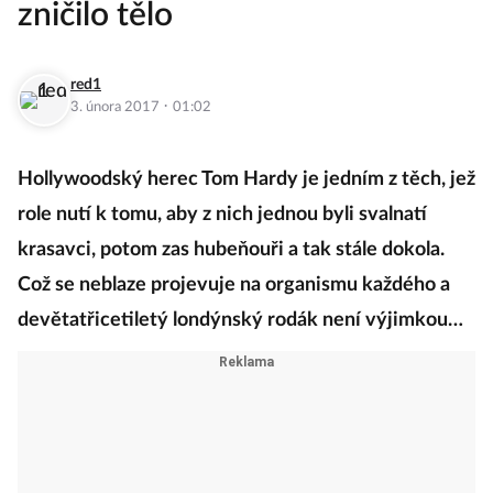
zničilo tělo
red1
·
3. února 2017
01:02
Hollywoodský herec Tom Hardy je jedním z těch, jež
role nutí k tomu, aby z nich jednou byli svalnatí
krasavci, potom zas hubeňouři a tak stále dokola.
Což se neblaze projevuje na organismu každého a
devětatřicetiletý londýnský rodák není výjimkou…