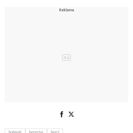
hubnutí
herectví
herci