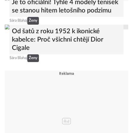
Je to oficiální! Tyhle 4 modely tenisek
se stanou hitem letošního podzimu
Sára Blahaj
Ženy
Od šatů z roku 1952 k ikonické
kabelce: Proč všichni chtějí Dior
Cigale
Sára Blahaj
Ženy