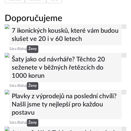
Doporučujeme
7 ikonických kousků, které vám budou
slušet ve 20 i v 60 letech
Sára Blahaj
Ženy
Šaty jako od návrháře? Těchto 20
seženete v běžných řetězcích do
1000 korun
Sára Blahaj
Ženy
Plavky z výprodejů na poslední chvíli?
Našli jsme ty nejlepší pro každou
postavu
Sára Blahaj
Ženy