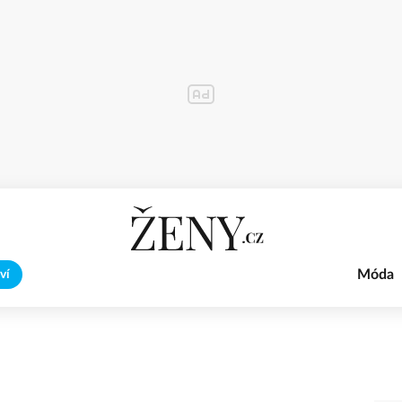
Móda
ví