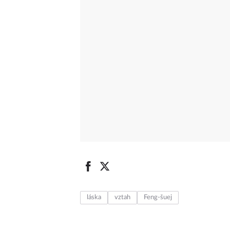
láska
vztah
Feng-šuej