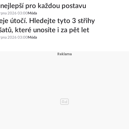
 nejlepší pro každou postavu
srpna 2026 03:00
Móda
je útočí. Hledejte tyto 3 střihy
šatů, které unosíte i za pět let
srpna 2026 03:00
Móda