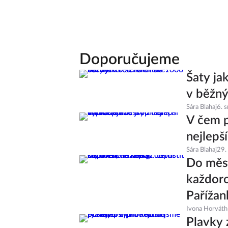
Doporučujeme
Šaty ja
v běžný
Sára Blahaj
6. 
V čem p
nejlepš
Sára Blahaj
29.
Do měst
každoro
Pařížan
Ivona Horváth
Plavky 