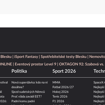
 Blesku
iSport Fantasy
Spotřebitelské testy Blesku
Nemovito
 ONLINE
Eventový prostor Level 9
OKTAGON 92: Szabová vs. 
Politika
Sport 2026
Techn
stival
Nová superdávka: kdo na ní
MMA
SpaceX n
dosáhne?
Fotbal 2026/27
Nejlepší
li
Sjezd sudetských Němců
Hokej 2026
Nejlepší
ota
Proč vláda zavádí EET?
Tenis 2026
Nejlepší
2026:
Padni komu padni
F1 2026
Nejlepší