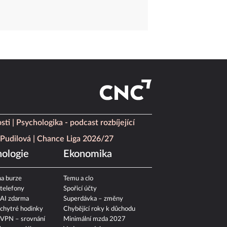
sti
Psychologika - podcast rozbíjející
Pudilová
Chance Liga 2026/27
ologie
Ekonomika
a burze
Temu a clo
 telefony
Spořicí účty
 AI zdarma
Superdávka – změny
 chytré hodinky
Chybějící roky k důchodu
 VPN – srovnání
Minimální mzda 2027