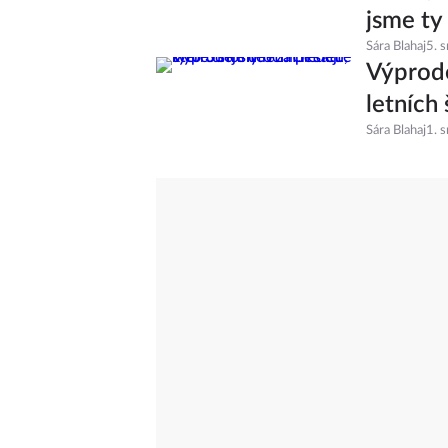
jsme ty
Sára Blahaj
5. 
Výprode
letních 
Sára Blahaj
1. 