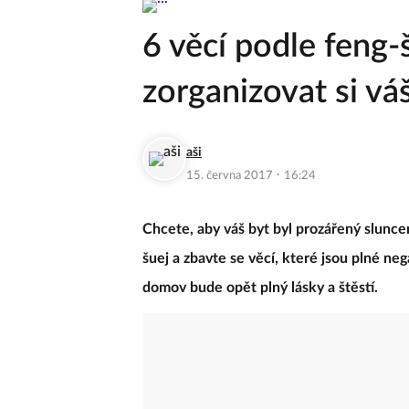
6 věcí podle feng
zorganizovat si v
aši
·
15. června 2017
16:24
Chcete, aby váš byt byl prozářený slunc
šuej a zbavte se věcí, které jsou plné neg
domov bude opět plný lásky a štěstí.