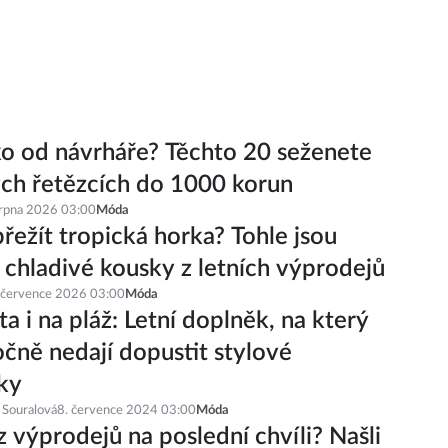
ko od návrháře? Těchto 20 seženete
ch řetězcích do 1000 korun
srpna 2026 03:00
Móda
řežít tropická horka? Tohle jsou
í chladivé kousky z letních výprodejů
 července 2026 03:00
Móda
a i na pláž: Letní doplněk, na který
čně nedají dopustit stylové
ky
 Souralová
8. července 2024 03:00
Móda
z výprodejů na poslední chvíli? Našli