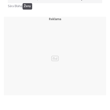
Sára Blahaj
Ženy