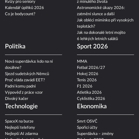
Kvízy pro seniory
z minulého života
Kalendář úplňků 2026
Astronomické úkazy 2026:
Co je bodycount?
zatmění slunce a další
Jak obléci miminko při vysokých
teplotách?
Jak na dokonalé letní mojito
6 lehkých letních salátů
Politika
Sport 2026
Nová superdávka: kdo na ní
MMA
dosáhne?
Fotbal 2026/27
Sjezd sudetských Němců
Hokej 2026
Proč vláda zavádí EET?
Tenis 2026
Padni komu padni
F1 2026
Výpověď z práce vzor
Atletika 2026
Divoký kačer
Cyklistika 2026
Technologie
Ekonomika
SpaceX na burze
Smrt OSVČ
Nejlepší telefony
Spořicí účty
Nejlepší AI zdarma
Superdávka – změny