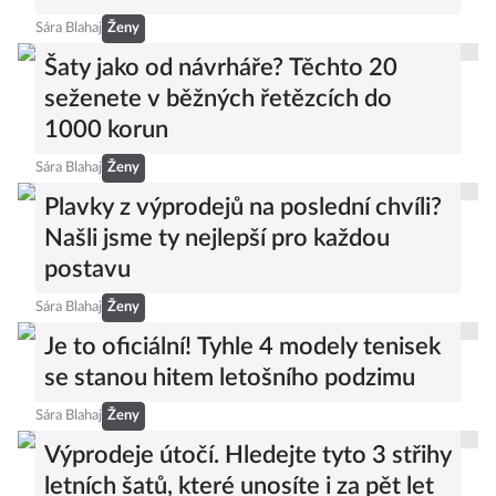
Sára Blahaj
Ženy
Šaty jako od návrháře? Těchto 20
seženete v běžných řetězcích do
1000 korun
Sára Blahaj
Ženy
Plavky z výprodejů na poslední chvíli?
Našli jsme ty nejlepší pro každou
postavu
Sára Blahaj
Ženy
Je to oficiální! Tyhle 4 modely tenisek
se stanou hitem letošního podzimu
Sára Blahaj
Ženy
Výprodeje útočí. Hledejte tyto 3 střihy
letních šatů, které unosíte i za pět let