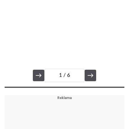
n
mů
h
t
1
/ 6