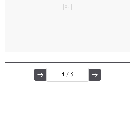
1
/ 6
Z
Po
je
p