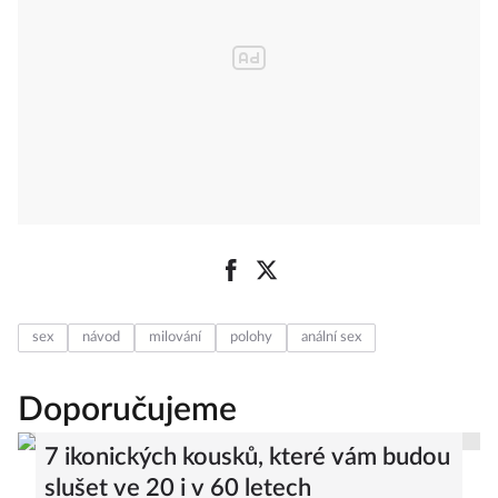
sex
návod
milování
polohy
anální sex
Doporučujeme
7 ikonických kousků, které vám budou
slušet ve 20 i v 60 letech