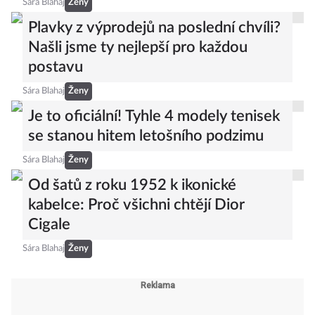
Sára Blahaj
Ženy
Plavky z výprodejů na poslední chvíli?
Našli jsme ty nejlepší pro každou
postavu
Sára Blahaj
Ženy
Je to oficiální! Tyhle 4 modely tenisek
se stanou hitem letošního podzimu
Sára Blahaj
Ženy
Od šatů z roku 1952 k ikonické
kabelce: Proč všichni chtějí Dior
Cigale
Sára Blahaj
Ženy