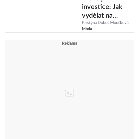
investice: Jak
vydělat na
luxusních
Kristýna Dobeš Moučková
Móda
kabelkách a
vintage
oblečení?