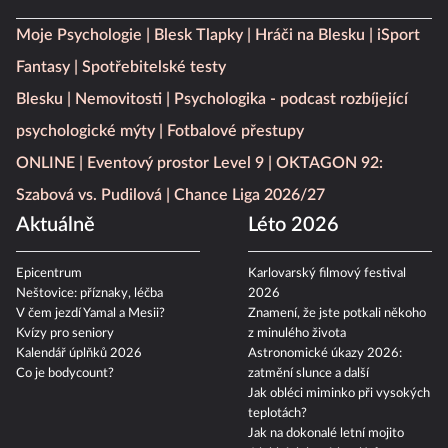
Moje Psychologie
Blesk Tlapky
Hráči na Blesku
iSport
Fantasy
Spotřebitelské testy
Blesku
Nemovitosti
Psychologika - podcast rozbíjející
psychologické mýty
Fotbalové přestupy
ONLINE
Eventový prostor Level 9
OKTAGON 92:
Szabová vs. Pudilová
Chance Liga 2026/27
Aktuálně
Léto 2026
Epicentrum
Karlovarský filmový festival
Neštovice: příznaky, léčba
2026
V čem jezdí Yamal a Mesii?
Znamení, že jste potkali někoho
Kvízy pro seniory
z minulého života
Kalendář úplňků 2026
Astronomické úkazy 2026:
Co je bodycount?
zatmění slunce a další
Jak obléci miminko při vysokých
teplotách?
Jak na dokonalé letní mojito