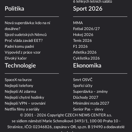
6 lehkých letních salátů
Politika
Sport 2026
Nová superdávka: kdo na ní
MMA
dosáhne?
Fotbal 2026/27
Sjezd sudetských Němců
Hokej 2026
Proč vláda zavádí EET?
Tenis 2026
Padni komu padni
F1 2026
Výpověď z práce vzor
Atletika 2026
Divoký kačer
Cyklistika 2026
Technologie
Ekonomika
SpaceX na burze
Smrt OSVČ
Nejlepší telefony
Spořicí účty
Nejlepší AI zdarma
Superdávka – změny
Nejlepší chytré hodinky
Důchody 2027
Nejlepší VPN – srovnání
Minimální mzda 2027
Netflix filmy a seriály
Senior Pas – slevy
© 2001 - 2026 Copyright
CZECH NEWS CENTER a.s.
se sídlem náměstí Marie Schmolkové 3493/1, 100 00 Praha 10 -
Strašnice, IČO: 02346826, zapsána v OR, sp.zn. B 19490 a dodavatelé