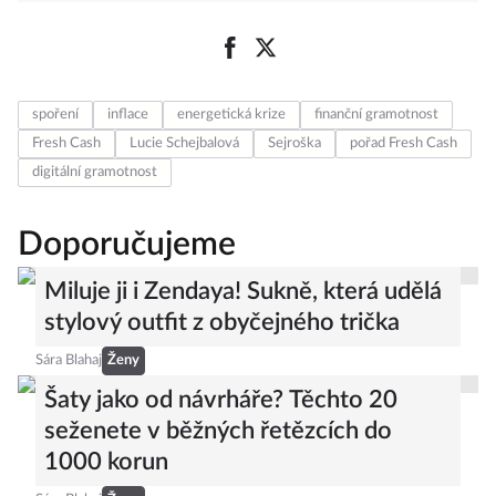
spoření
inflace
energetická krize
finanční gramotnost
Fresh Cash
Lucie Schejbalová
Sejroška
pořad Fresh Cash
digitální gramotnost
Doporučujeme
Miluje ji i Zendaya! Sukně, která udělá
stylový outfit z obyčejného trička
Sára Blahaj
Ženy
Šaty jako od návrháře? Těchto 20
seženete v běžných řetězcích do
1000 korun