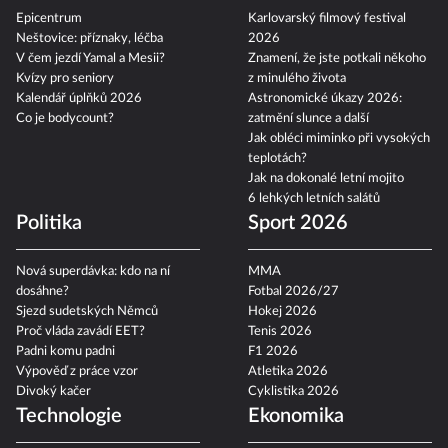
Epicentrum
Karlovarský filmový festival
Neštovice: příznaky, léčba
2026
V čem jezdí Yamal a Mesii?
Znamení, že jste potkali někoho
Kvízy pro seniory
z minulého života
Kalendář úplňků 2026
Astronomické úkazy 2026:
Co je bodycount?
zatmění slunce a další
Jak obléci miminko při vysokých
teplotách?
Jak na dokonalé letní mojito
6 lehkých letních salátů
Politika
Sport 2026
Nová superdávka: kdo na ní
MMA
dosáhne?
Fotbal 2026/27
Sjezd sudetských Němců
Hokej 2026
Proč vláda zavádí EET?
Tenis 2026
Padni komu padni
F1 2026
Výpověď z práce vzor
Atletika 2026
Divoký kačer
Cyklistika 2026
Technologie
Ekonomika