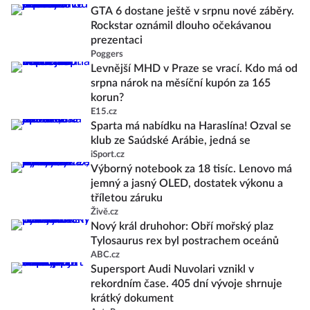
GTA 6 dostane ještě v srpnu nové záběry.
Rockstar oznámil dlouho očekávanou
prezentaci
Poggers
Levnější MHD v Praze se vrací. Kdo má od
srpna nárok na měsíční kupón za 165
korun?
E15.cz
Sparta má nabídku na Haraslína! Ozval se
klub ze Saúdské Arábie, jedná se
iSport.cz
Výborný notebook za 18 tisíc. Lenovo má
jemný a jasný OLED, dostatek výkonu a
tříletou záruku
Živě.cz
Nový král druhohor: Obří mořský plaz
Tylosaurus rex byl postrachem oceánů
ABC.cz
Supersport Audi Nuvolari vznikl v
rekordním čase. 405 dní vývoje shrnuje
krátký dokument