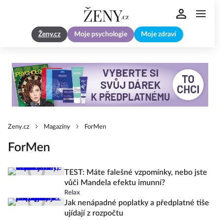
Ženy.cz
Moje psychologie
Moje zdraví
Zeny.cz
Magazíny
ForMen
ForMen
TEST: Máte falešné vzpomínky, nebo jste
vůči Mandela efektu imunní?
Relax
Jak nenápadné poplatky a předplatné tiše
ujídají z rozpočtu