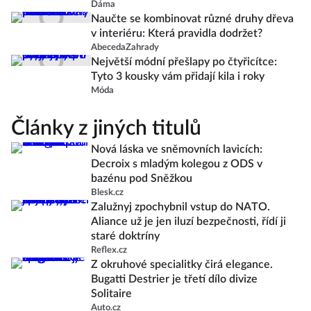
Dáma
Naučte se kombinovat různé druhy dřeva
v interiéru: Která pravidla dodržet?
AbecedaZahrady
Největší módní přešlapy po čtyřicítce:
Tyto 3 kousky vám přidají kila i roky
Móda
Články z jiných titulů
Nová láska ve sněmovních lavicích:
Decroix s mladým kolegou z ODS v
bazénu pod Sněžkou
Blesk.cz
Zalužnyj zpochybnil vstup do NATO.
Aliance už je jen iluzí bezpečnosti, řídí ji
staré doktríny
Reflex.cz
Z okruhové specialitky čirá elegance.
Bugatti Destrier je třetí dílo divize
Solitaire
Auto.cz