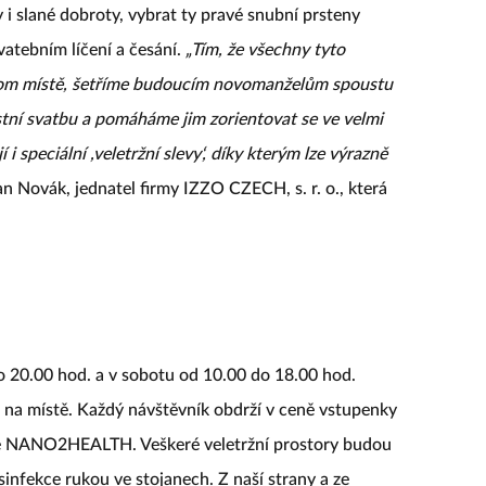
i slané dobroty, vybrat ty pravé snubní prsteny
vatebním líčení a česání.
„Tím, že všechny tyto
nom místě, šetříme budoucím novomanželům spoustu
astní svatbu a pomáháme jim zorientovat se ve velmi
i speciální ,veletržní slevy‘, díky kterým lze výrazně
an Novák, jednatel firmy IZZO CZECH, s. r. o., která
o 20.00 hod. a v sobotu od 10.00 do 18.00 hod.
na místě. Každý návštěvník obdrží v ceně vstupenky
e NANO2HEALTH. Veškeré veletržní prostory budou
sinfekce rukou ve stojanech. Z naší strany a ze