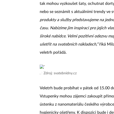
tak mohou vyzkoušet šaty, ochutnat dorty 
nebo se seznámit s aktuálními trendy ve s
produkty a služby představujeme na jed
času. Nabízíme jim inspiraci pro jejich vl
široké nabídce. Velmi pozitivní odezvu mají 
ušetřit na svatebních nákladech,“
říká Mil
veletrh pořádá.
.
|
Zdroj: svatebnidny.cz
Veletrh bude probíhat v pátek od 15.00 d
Vstupenky mohou zájemci zakoupit přímo 
ústenku z nanomateriálu českého výrobc
hygienicky ošetřeny. K dispozici bude i de