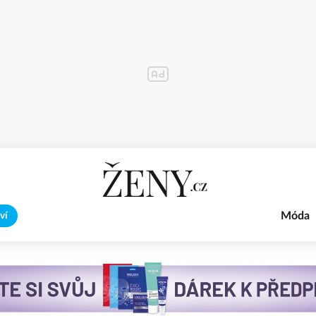
Móda
ví