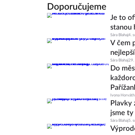
Doporučujeme
Je to of
stanou 
Sára Blahaj
4. 
V čem p
nejlepš
Sára Blahaj
29.
Do měst
každoro
Pařížan
Ivona Horváth
Plavky 
jsme ty
Sára Blahaj
5. 
Výprode