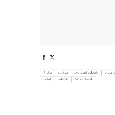
Praha
svatba
svatební veletrh
prclan
hotel
veletrh
Milan Novák