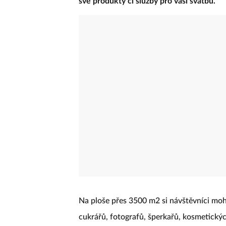
své produkty či služby pro vaši svatbu.
Na ploše přes 3500 m2 si návštěvníci mo
cukrářů, fotografů, šperkařů, kosmetickýc