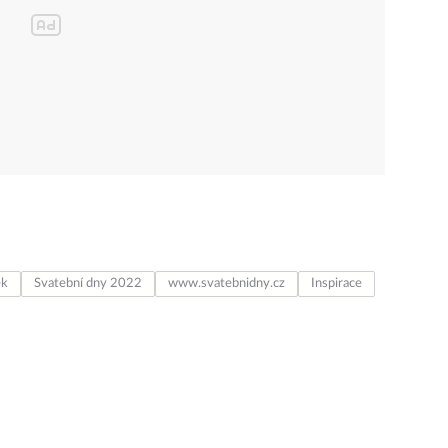
ek
Svatební dny 2022
www.svatebnidny.cz
Inspirace