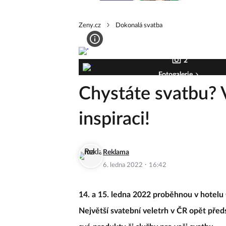
Zeny.cz
Dokonalá svatba
2
Fotogalerie
Chystáte svatbu? 
inspiraci!
Reklama
·
6. ledna 2022
16:42
14. a 15. ledna 2022 proběhnou v hotelu
Největší svatební veletrh v ČR opět před