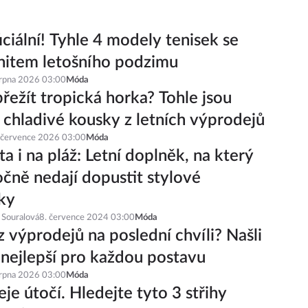
iciální! Tyhle 4 modely tenisek se
hitem letošního podzimu
srpna 2026 03:00
Móda
řežít tropická horka? Tohle jsou
í chladivé kousky z letních výprodejů
 července 2026 03:00
Móda
a i na pláž: Letní doplněk, na který
čně nedají dopustit stylové
ky
 Souralová
8. července 2024 03:00
Móda
z výprodejů na poslední chvíli? Našli
 nejlepší pro každou postavu
srpna 2026 03:00
Móda
je útočí. Hledejte tyto 3 střihy