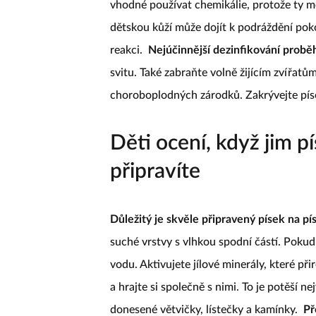
vhodné používat chemikálie, protože ty mo
dětskou kůží může dojít k podráždění pok
reakci.
Nejúčinnější dezinfikování probě
svitu. Také zabraňte volně žijícím zvířatům
choroboplodných zárodků. Zakrývejte píse
Děti ocení, když jim p
připravíte
Důležitý je skvěle připravený písek na pís
suché vrstvy s vlhkou spodní částí. Pokud 
vodu. Aktivujete jílové minerály, které př
a hrajte si společně s nimi. To je potěší n
donesené větvičky, lístečky a kamínky.
Př