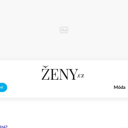
Móda
ví