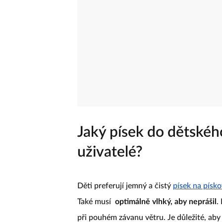
Jaký písek do dětského
uživatelé?
Děti preferují jemný a čistý
písek na písko
Také musí
optimálně vlhký, aby neprášil
.
při pouhém závanu větru. Je důležité, aby