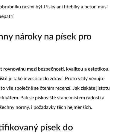
obrubníku nesmí být třísky ani hřebíky a beton musí
nepatří.
hny nároky na písek pro
ít rovnováhu mezi bezpečností, kvalitou a estetikou
.
iště
je také investice do zdraví. Proto vždy věnujte
o vše společně se čtením recenzí. Jak získáte jistotu
tifikátem
. Pak se pískoviště stane místem radosti a
všechny normy, i požadavky těch nejmenších.
tifikovaný písek do