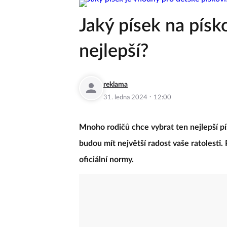
Jaký písek na písko
nejlepší?
reklama
·
31. ledna 2024
12:00
Mnoho rodičů chce vybrat ten nejlepší pí
budou mít největší radost vaše ratolesti. P
oficiální normy.