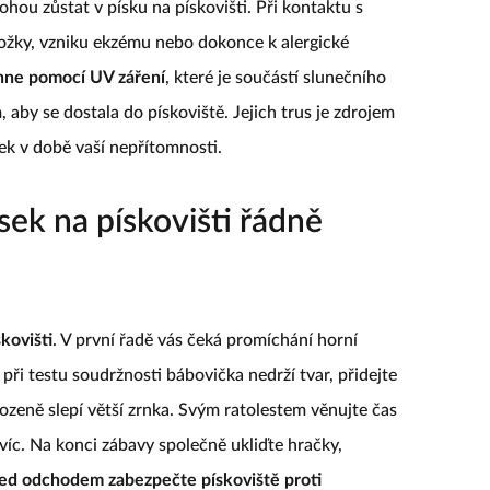
hou zůstat v písku na pískovišti. Při kontaktu s
ožky, vzniku ekzému nebo dokonce k alergické
hne
pomocí UV záření
, které je součástí slunečního
, aby se dostala do pískoviště. Jejich trus je zdrojem
k v době vaší nepřítomnosti.
ísek na pískovišti řádně
kovišti
. V první řadě vás čeká promíchání horní
při testu soudržnosti bábovička nedrží tvar, přidejte
irozeně slepí větší zrnka. Svým ratolestem věnujte čas
ejvíc. Na konci zábavy společně ukliďte hračky,
ed odchodem zabezpečte pískoviště proti