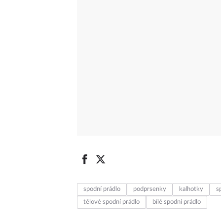
spodní prádlo
podprsenky
kalhotky
s
tělové spodní prádlo
bílé spodní prádlo