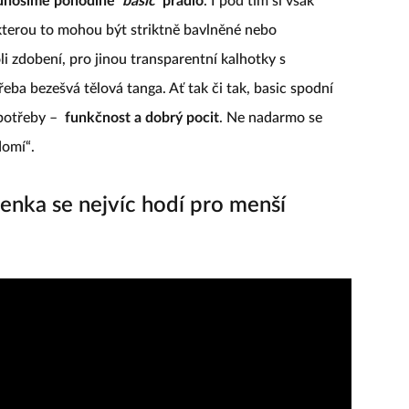
 unosíme pohodlné
basic
prádlo
. I pod tím si však
kterou to mohou být striktně bavlněné nebo
i zdobení, pro jinou transparentní kalhotky s
ba bezešvá tělová tanga. Ať tak či tak, basic spodní
potřeby –
funkčnost a dobrý pocit
. Ne nadarmo se
domí“.
nka se nejvíc hodí pro menší