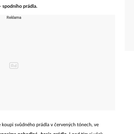
 šatníku a obnovení sbírky oblečení, bez kterého se
 spodního prádla.
e koupi svůdného prádla v červených tónech, ve