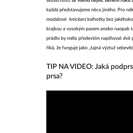
skutečnosti
ze všeho nejvíc během roku
každá představujeme něco jiného. Pro ně
modalové
knickers
kalhotky bez jakéhokol
krajkou a vysokým pasem anebo naopak tře
prádlo by mělo především naplňovat dvě 
říká, že funguje jako „tajná výztuž sebevě
TIP NA VIDEO: Jaká podprse
prsa?