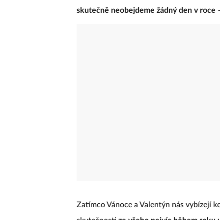
nabízí i jako příhodný čas na inventuru v
skutečně neobejdeme žádný den v roce –
Zatímco Vánoce a Valentýn nás vybízejí k