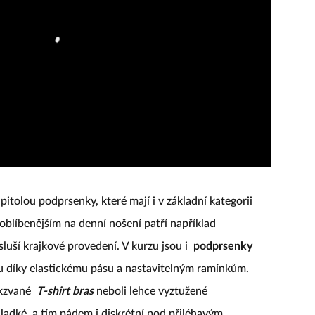
itolou podprsenky, které mají i v základní kategorii
joblíbenějším na denní nošení patří například
sluší krajkové provedení. V kurzu jsou i
podprsenky
ru díky elastickému pásu a nastavitelným ramínkům.
akzvané
T-shirt bras
neboli lehce vyztužené