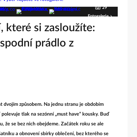
29
Fotogalerie
 které si zasloužíte:
 spodní prádlo z
t dvojím způsobem. Na jednu stranu je obdobím
í polevuje tlak na sezónní „must have“ kousky. Buď
ěru, že se bez nich obejdeme. Začátek roku se ale