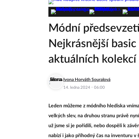
Módní předsevzetí,
Nejkrásnější basic
aktuálních kolekcí
Ivona Horváth Souralová
·
14. ledna 2024
06:00
Leden můžeme z módního hlediska vníma
velkých slev, na druhou stranu právě nyn
už jsme si je pořídili, nebo dospěli k záv