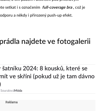
hladké, a tím pádem i diskrétní pod přiléhavým
ete setkat i s označením
full-coverage bra
,
což je
 podporu a někdy i přirozený push-up efekt.
rádla najdete ve fotogalerii
 šatníku 2024: 8 kousků, které se
 mít ve skříni (pokud už je tam dávno
)
 Souralová
Móda