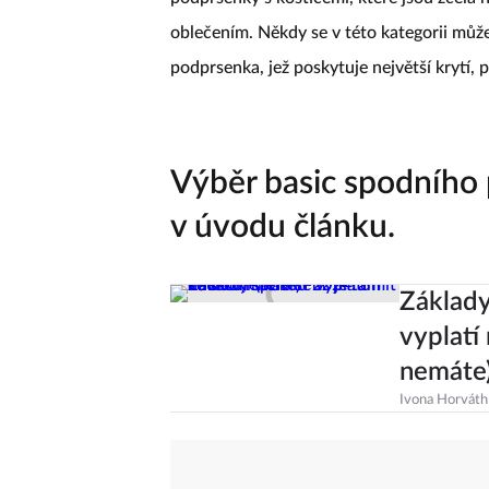
podprsenky s kosticemi, které jsou zcela 
oblečením. Někdy se v této kategorii můž
podprsenka, jež poskytuje největší krytí,
Výběr basic spodního p
v úvodu článku.
Základy
vyplatí
nemáte
Ivona Horváth