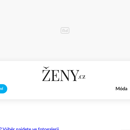
Móda
ví