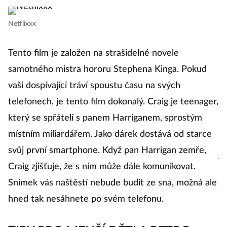
s
Netflixxx
Č
Tento film je založen na strašidelné novele
samotného mistra hororu Stephena Kinga. Pokud
Ro
vaši dospívající tráví spoustu času na svých
Pi
telefonech, je tento film dokonalý. Craig je teenager,
který se spřátelí s panem Harriganem, sprostým
Na
místním miliardářem. Jako dárek dostává od starce
čá
svůj první smartphone. Když pan Harrigan zemře,
je
Craig zjišťuje, že s ním může dále komunikovat.
út
Snímek vás naštěstí nebude budit ze sna, možná ale
si
hned tak nesáhnete po svém telefonu.
o
zc