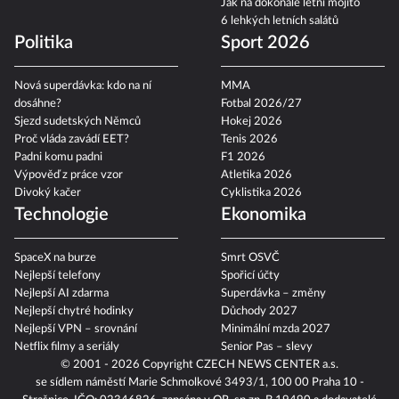
Jak na dokonalé letní mojito
6 lehkých letních salátů
Politika
Sport 2026
Nová superdávka: kdo na ní
MMA
dosáhne?
Fotbal 2026/27
Sjezd sudetských Němců
Hokej 2026
Proč vláda zavádí EET?
Tenis 2026
Padni komu padni
F1 2026
Výpověď z práce vzor
Atletika 2026
Divoký kačer
Cyklistika 2026
Technologie
Ekonomika
SpaceX na burze
Smrt OSVČ
Nejlepší telefony
Spořicí účty
Nejlepší AI zdarma
Superdávka – změny
Nejlepší chytré hodinky
Důchody 2027
Nejlepší VPN – srovnání
Minimální mzda 2027
Netflix filmy a seriály
Senior Pas – slevy
© 2001 - 2026 Copyright
CZECH NEWS CENTER a.s.
se sídlem náměstí Marie Schmolkové 3493/1, 100 00 Praha 10 -