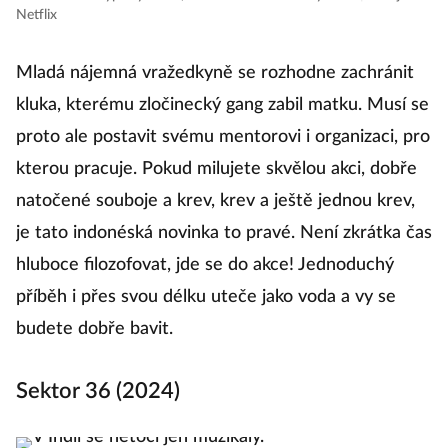
Netflix
Ne
Mladá nájemná vražedkyně se rozhodne zachránit
ho
kluka, kterému zločinecký gang zabil matku. Musí se
proto ale postavit svému mentorovi i organizaci, pro
N
kterou pracuje. Pokud milujete skvělou akci, dobře
a
natočené souboje a krev, krev a ještě jednou krev,
T
je tato indonéská novinka to pravé. Není zkrátka čas
h
hluboce filozofovat, jde se do akce! Jednoduchý
Ma
příběh i přes svou délku uteče jako voda a vy se
po
budete dobře bavit.
h
pe
Sektor 36 (2024)
O