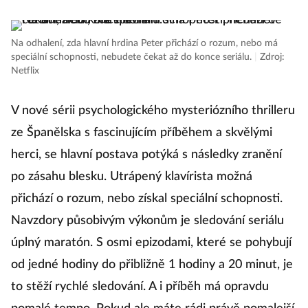
se
d
Na odhalení, zda hlavní hrdina Peter přichází o rozum, nebo má
speciální schopnosti, nebudete čekat až do konce seriálu.
|
Zdroj:
ro
Netflix
o
V nové sérii psychologického mysteriózního thrilleru
R
ze Španělska s fascinujícím příběhem a skvělými
herci, se hlavní postava potýká s následky zranění
S
po zásahu blesku. Utrápený klavírista možná
přichází o rozum, nebo získal speciální schopnosti.
Navzdory působivým výkonům je sledování seriálu
Na
Ba
úplný maratón. S osmi epizodami, které se pohybují
od jedné hodiny do přibližně 1 hodiny a 20 minut, je
Na
to stěží rychlé sledování. A i příběh má opravdu
a