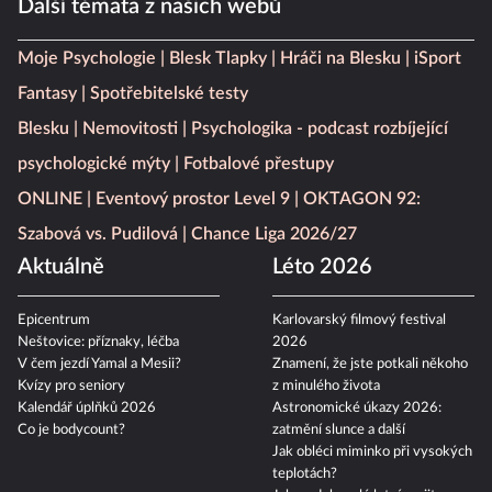
Další témata z našich webů
Moje Psychologie
Blesk Tlapky
Hráči na Blesku
iSport
Fantasy
Spotřebitelské testy
Blesku
Nemovitosti
Psychologika - podcast rozbíjející
psychologické mýty
Fotbalové přestupy
ONLINE
Eventový prostor Level 9
OKTAGON 92:
Szabová vs. Pudilová
Chance Liga 2026/27
Aktuálně
Léto 2026
Epicentrum
Karlovarský filmový festival
Neštovice: příznaky, léčba
2026
V čem jezdí Yamal a Mesii?
Znamení, že jste potkali někoho
Kvízy pro seniory
z minulého života
Kalendář úplňků 2026
Astronomické úkazy 2026:
Co je bodycount?
zatmění slunce a další
Jak obléci miminko při vysokých
teplotách?