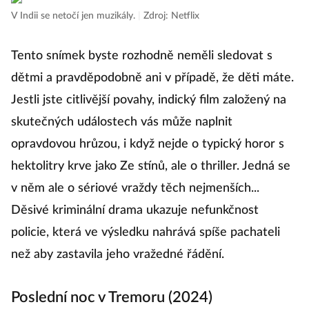
J
V Indii se netočí jen muzikály.
|
Zdroj: Netflix
c
Tento snímek byste rozhodně neměli sledovat s
dětmi a pravděpodobně ani v případě, že děti máte.
Je
Mo
Jestli jste citlivější povahy, indický film založený na
Zd
skutečných událostech vás může naplnit
opravdovou hrůzou, i když nejde o typický horor s
Se
hektolitry krve jako Ze stínů, ale o thriller. Jedná se
sv
v něm ale o sériové vraždy těch nejmenších...
mů
Děsivé kriminální drama ukazuje nefunkčnost
n
policie, která ve výsledku nahrává spíše pachateli
s
než aby zastavila jeho vražedné řádění.
po
po
Poslední noc v Tremoru (2024)
P