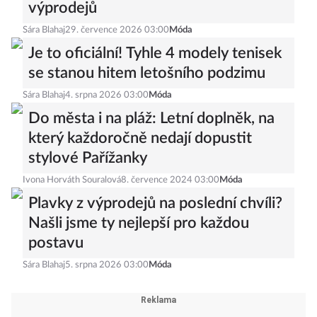
výprodejů
Sára Blahaj
29. července 2026 03:00
Móda
Je to oficiální! Tyhle 4 modely tenisek
se stanou hitem letošního podzimu
Sára Blahaj
4. srpna 2026 03:00
Móda
Do města i na pláž: Letní doplněk, na
který každoročně nedají dopustit
stylové Pařížanky
Ivona Horváth Souralová
8. července 2024 03:00
Móda
Plavky z výprodejů na poslední chvíli?
Našli jsme ty nejlepší pro každou
postavu
Sára Blahaj
5. srpna 2026 03:00
Móda