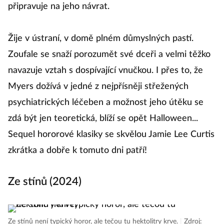
připravuje na jeho návrat.
do
Žije v ústraní, v domě plném důmyslných pastí.
P
Zoufale se snaží porozumět své dceři a velmi těžko
an
navazuje vztah s dospívající vnučkou. I přes to, že
M
Myers dožívá v jedné z nejpřísněji střežených
zt
psychiatrických léčeben a možnost jeho útěku se
za
zdá být jen teoretická, blíží se opět Halloween...
p
Sequel hororové klasiky se skvělou Jamie Lee Curtis
k
zkrátka a dobře k tomuto dni patří!
n
ne
Ze stínů (2024)
M
h
Ze stínů není typický horor, ale tečou tu hektolitry krve.
|
Zdroj: