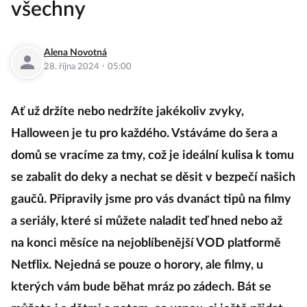
všechny
Alena Novotná
·
28. října 2024
05:00
Ať už držíte nebo nedržíte jakékoliv zvyky,
Halloween je tu pro každého. Vstáváme do šera a
domů se vracíme za tmy, což je ideální kulisa k tomu
se zabalit do deky a nechat se děsit v bezpečí našich
gaučů. Připravily jsme pro vás dvanáct tipů na filmy
a seriály, které si můžete naladit teď hned nebo až
na konci měsíce na nejoblíbenější VOD platformě
Netflix. Nejedná se pouze o horory, ale filmy, u
kterých vám bude běhat mráz po zádech. Bát se