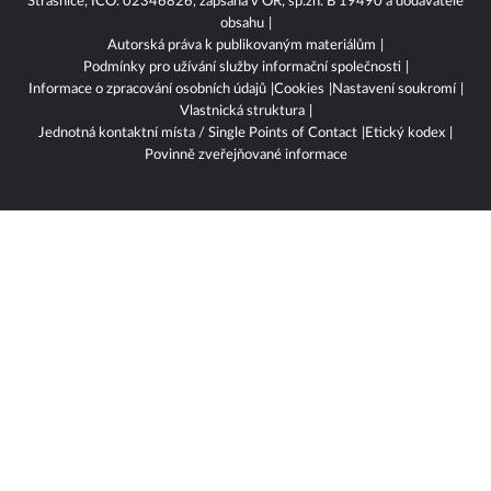
Strašnice, IČO: 02346826, zapsána v OR, sp.zn. B 19490 a dodavatelé
obsahu
Autorská práva k publikovaným materiálům
Podmínky pro užívání služby informační společnosti
Informace o zpracování osobních údajů
Cookies
Nastavení soukromí
Vlastnická struktura
Jednotná kontaktní místa / Single Points of Contact
Etický kodex
Povinně zveřejňované informace