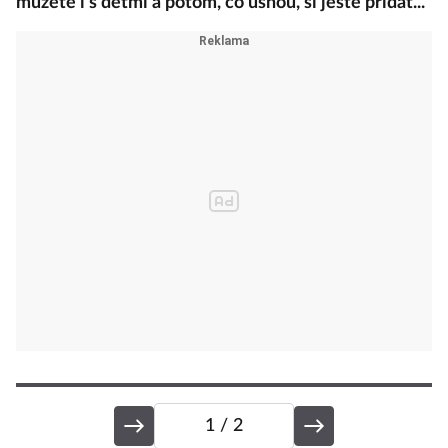
můžete i s dětmi a potom, co usnou, si ještě přidat...
1
/ 2