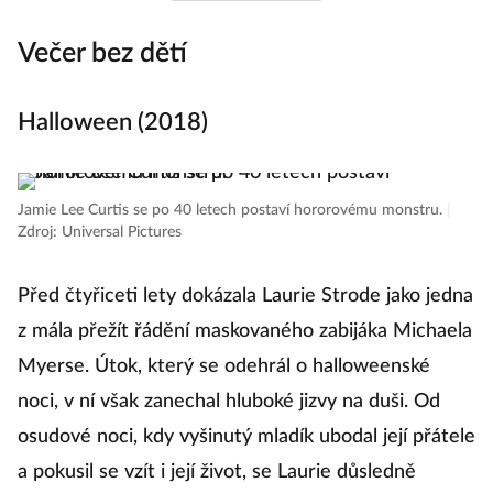
Večer bez dětí
Z
T
Halloween (2018)
Zl
Jamie Lee Curtis se po 40 letech postaví hororovému monstru.
|
Zdroj: Universal Pictures
P
h
Před čtyřiceti lety dokázala Laurie Strode jako jedna
s
z mála přežít řádění maskovaného zabijáka Michaela
f
Myerse. Útok, který se odehrál o halloweenské
an
noci, v ní však zanechal hluboké jizvy na duši. Od
zp
osudové noci, kdy vyšinutý mladík ubodal její přátele
m
a pokusil se vzít i její život, se Laurie důsledně
ne