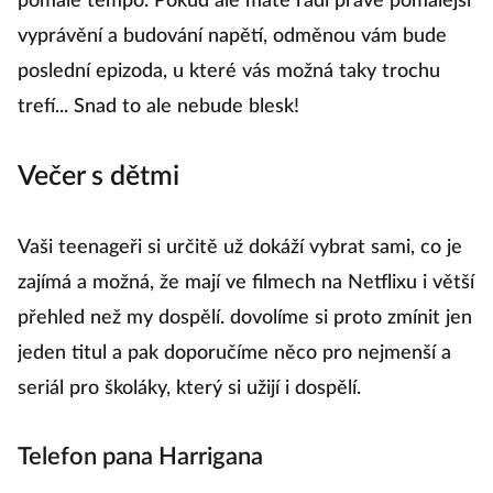
pomalé tempo. Pokud ale máte rádi právě pomalejší
m
vyprávění a budování napětí, odměnou vám bude
s
poslední epizoda, u které vás možná taky trochu
m
trefí... Snad to ale nebude blesk!
p
H
Večer s dětmi
p
p
Vaši teenageři si určitě už dokáží vybrat sami, co je
po
zajímá a možná, že mají ve filmech na Netflixu i větší
p
přehled než my dospělí. dovolíme si proto zmínit jen
jeden titul a pak doporučíme něco pro nejmenší a
T
seriál pro školáky, který si užijí i dospělí.
ob
d
Telefon pana Harrigana
k