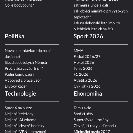
Co je bodycount?
zatmění slunce a další
Jak obléci miminko při vysokých
teplotách?
Jak na dokonalé letní mojito
6 lehkých letních salátů
Politika
Sport 2026
Nová superdávka: kdo na ní
MMA
dosáhne?
Fotbal 2026/27
Sjezd sudetských Němců
Hokej 2026
Proč vláda zavádí EET?
Tenis 2026
Padni komu padni
F1 2026
Výpověď z práce vzor
Atletika 2026
Divoký kačer
Cyklistika 2026
Technologie
Ekonomika
SpaceX na burze
Temu a clo
Nejlepší telefony
Spořicí účty
Nejlepší AI zdarma
Superdávka – změny
Nejlepší chytré hodinky
Chybějící roky k důchodu
Nejlepší VPN – srovnání
Minimální mzda 2027