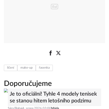
líčení
make-up
řasenka
Doporučujeme
Je to oficiální! Tyhle 4 modely tenisek
se stanou hitem letošního podzimu
Sára Blahaj
4. srpna 2026 03:00
Móda