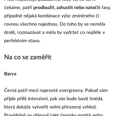
čekáme, patří
prodloužit, zahustit nebo natočit
řasy,
případně nějaká kombinace výše zmíněného či
rovnou všechno najednou. Do toho by se neměla
drolit, rozmazávat a měla by vydržet co nejdéle v
perfektním stavu.
Na co se zaměřit
Barva
Černá patří mezi naprosté evergreeny. Pokud vám
přijde příliš intenzivní, pak vás bude bavit hnědá,
která dokáže vytvořit velmi přirozený vzhled.
Pravidelně se objevují také řasenky modré nebo