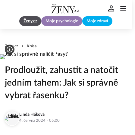
Ženy.cz
Moje psychologie
Moje zdraví
Zeny.cz
Krása
Prodloužit, zahustit a natočit
jedním tahem: Jak si správně
vybrat řasenku?
Linda Háková
·
4. června 2024
05:00