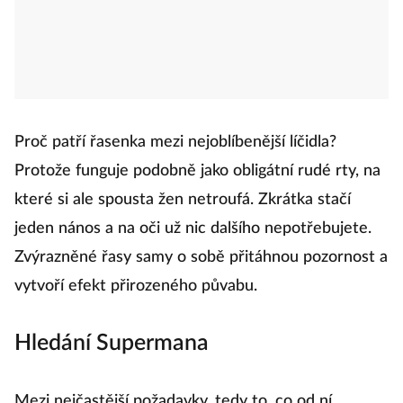
Proč patří řasenka mezi nejoblíbenější líčidla?
Protože funguje podobně jako obligátní rudé rty, na
které si ale spousta žen netroufá. Zkrátka stačí
jeden nános a na oči už nic dalšího nepotřebujete.
Zvýrazněné řasy samy o sobě přitáhnou pozornost a
vytvoří efekt přirozeného půvabu.
Hledání Supermana
Mezi nejčastější požadavky, tedy to, co od ní