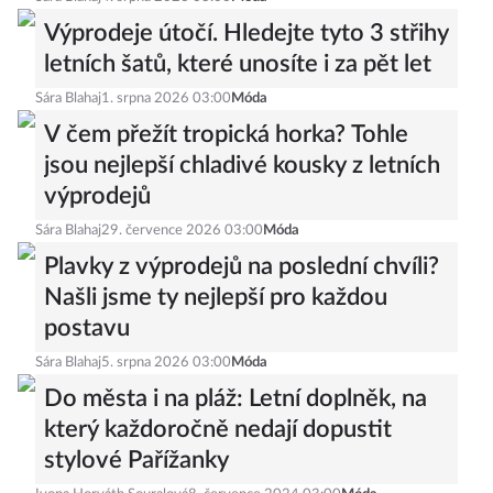
Výprodeje útočí. Hledejte tyto 3 střihy
letních šatů, které unosíte i za pět let
Sára Blahaj
1. srpna 2026 03:00
Móda
V čem přežít tropická horka? Tohle
jsou nejlepší chladivé kousky z letních
výprodejů
Sára Blahaj
29. července 2026 03:00
Móda
Plavky z výprodejů na poslední chvíli?
Našli jsme ty nejlepší pro každou
postavu
Sára Blahaj
5. srpna 2026 03:00
Móda
Do města i na pláž: Letní doplněk, na
který každoročně nedají dopustit
stylové Pařížanky