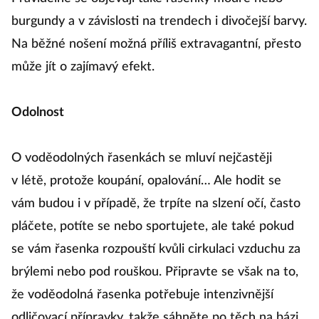
burgundy a v závislosti na trendech i divočejší barvy.
Na běžné nošení možná příliš extravagantní, přesto
může jít o zajímavý efekt.
Odolnost
O voděodolných řasenkách se mluví nejčastěji
v létě, protože koupání, opalování… Ale hodit se
vám budou i v případě, že trpíte na slzení očí, často
pláčete, potíte se nebo sportujete, ale také pokud
se vám řasenka rozpouští kvůli cirkulaci vzduchu za
brýlemi nebo pod rouškou. Připravte se však na to,
že voděodolná řasenka potřebuje intenzivnější
odličovací přípravky, takže sáhněte po těch na bázi