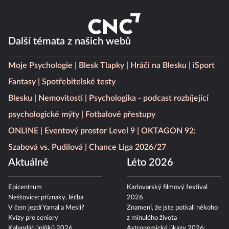
Další témata z našich webů
Moje Psychologie
Blesk Tlapky
Hráči na Blesku
iSport
Fantasy
Spotřebitelské testy
Blesku
Nemovitosti
Psychologika - podcast rozbíjející
psychologické mýty
Fotbalové přestupy
ONLINE
Eventový prostor Level 9
OKTAGON 92:
Szabová vs. Pudilová
Chance Liga 2026/27
Aktuálně
Léto 2026
Epicentrum
Karlovarský filmový festival
Neštovice: příznaky, léčba
2026
V čem jezdí Yamal a Mesii?
Znamení, že jste potkali někoho
Kvízy pro seniory
z minulého života
Kalendář úplňků 2026
Astronomické úkazy 2026: