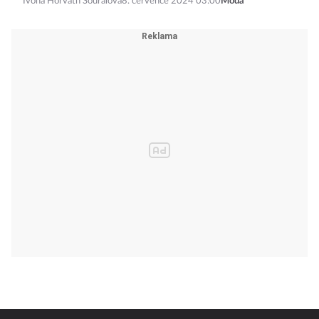
Ivona Horváth Souralová
8. července 2024 03:00
Móda