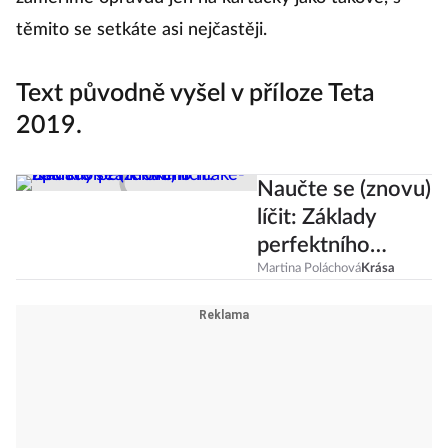
těmito se setkáte asi nejčastěji.
Text původně vyšel v příloze Teta
2019.
Naučte se (znovu)
líčit: Základy
perfektního
make-upu krok za
Martina Poláchová
Krása
krokem