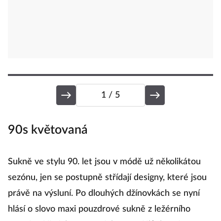
1
/ 5
90s květovaná
L
Sukně ve stylu 90. let jsou v módě už několikátou
U
sezónu, jen se postupně střídají designy, které jsou
c
právě na výsluní. Po dlouhých džínovkách se nyní
Wi
hlásí o slovo maxi pouzdrové sukně z ležérního
t