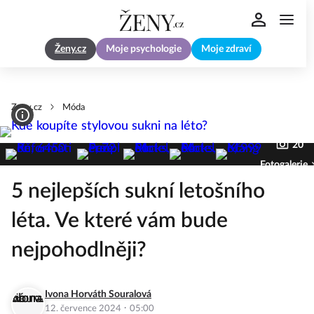
Ženy.cz
Moje psychologie
Moje zdraví
Zeny.cz
Móda
20
Fotogalerie
5 nejlepších sukní letošního
léta. Ve které vám bude
nejpohodlněji?
Ivona Horváth Souralová