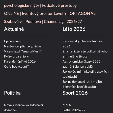
Blesku
Nemovitosti
Psychologika - podcast rozbíjející
psychologické mýty
Fotbalové přestupy
ONLINE
Eventový prostor Level 9
OKTAGON 92:
Szabová vs. Pudilová
Chance Liga 2026/27
Aktuálně
Léto 2026
Epicentrum
Karlovarský filmový festival
Neštovice: příznaky, léčba
2026
V čem jezdí Yamal a Mesii?
Znamení, že jste potkali někoho
Kvízy pro seniory
z minulého života
Kalendář úplňků 2026
Astronomické úkazy 2026:
Co je bodycount?
zatmění slunce a další
Jak obléci miminko při vysokých
teplotách?
Jak na dokonalé letní mojito
6 lehkých letních salátů
Politika
Sport 2026
Nová superdávka: kdo na ní
MMA