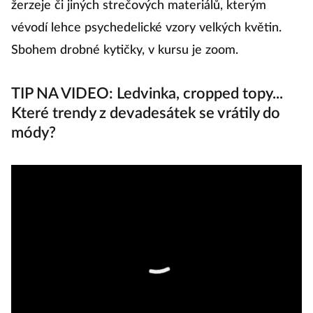
žerzeje či jiných strečových materiálů, kterým
ša
vévodí lehce psychedelické vzory velkých květin.
vy
Sbohem drobné kytičky, v kursu je zoom.
s
TIP NA VIDEO: Ledvinka, cropped topy...
Které trendy z devadesátek se vrátily do
módy?