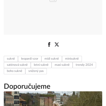
sukně
leopardí vzor
midi sukně
minisukně
saténová sukně
letní sukně
maxi sukně
trendy 2024
boho sukně
snížený pas
Doporučujeme