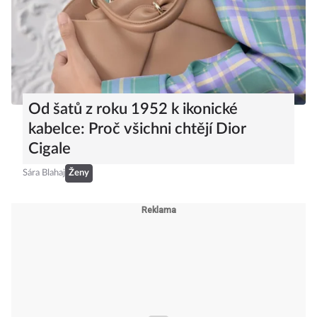
Od šatů z roku 1952 k ikonické
kabelce: Proč všichni chtějí Dior
Cigale
Sára Blahaj
Ženy