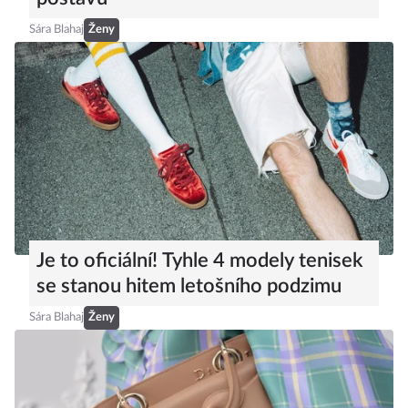
postavu
Sára Blahaj
Ženy
Je to oficiální! Tyhle 4 modely tenisek
se stanou hitem letošního podzimu
Sára Blahaj
Ženy