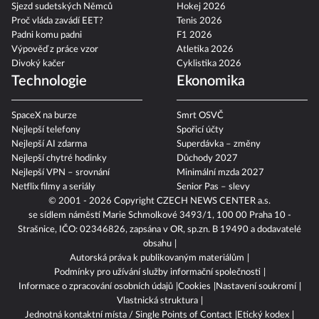
dosáhne?
Fotbal 2026/27
Sjezd sudetských Němců
Hokej 2026
Proč vláda zavádí EET?
Tenis 2026
Padni komu padni
F1 2026
Výpověď z práce vzor
Atletika 2026
Divoký kačer
Cyklistika 2026
Technologie
Ekonomika
SpaceX na burze
Smrt OSVČ
Nejlepší telefony
Spořicí účty
Nejlepší AI zdarma
Superdávka – změny
Nejlepší chytré hodinky
Důchody 2027
Nejlepší VPN – srovnání
Minimální mzda 2027
Netflix filmy a seriály
Senior Pas – slevy
© 2001 - 2026 Copyright
CZECH NEWS CENTER a.s.
se sídlem náměstí Marie Schmolkové 3493/1, 100 00 Praha 10 -
Strašnice, IČO: 02346826, zapsána v OR, sp.zn. B 19490 a dodavatelé
obsahu
Autorská práva k publikovaným materiálům
Podmínky pro užívání služby informační společnosti
Informace o zpracování osobních údajů
Cookies
Nastavení soukromí
Vlastnická struktura