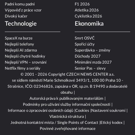
Padni komu padni
F1 2026
Výpověď z práce vzor
Atletika 2026
Divoký kačer
Cyklistika 2026
Technologie
Ekonomika
SpaceX na burze
Smrt OSVČ
Nejlepší telefony
Spořicí účty
Nejlepší AI zdarma
Superdávka – změny
Nejlepší chytré hodinky
Důchody 2027
Nejlepší VPN – srovnání
Minimální mzda 2027
Netflix filmy a seriály
Senior Pas – slevy
© 2001 - 2026 Copyright
CZECH NEWS CENTER a.s.
se sídlem náměstí Marie Schmolkové 3493/1, 100 00 Praha 10 -
Strašnice, IČO: 02346826, zapsána v OR, sp.zn. B 19490 a dodavatelé
obsahu
Autorská práva k publikovaným materiálům
Podmínky pro užívání služby informační společnosti
Informace o zpracování osobních údajů
Cookies
Nastavení soukromí
Vlastnická struktura
Jednotná kontaktní místa / Single Points of Contact
Etický kodex
Povinně zveřejňované informace