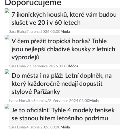
Doporučujeme
7 ikonických kousků, které vám budou
slušet ve 20 i v 60 letech
Sára Blahaj
7. srpna 2026 03:00
Móda
V čem přežít tropická horka? Tohle
jsou nejlepší chladivé kousky z letních
výprodejů
Sára Blahaj
29. července 2026 03:00
Móda
Do města i na pláž: Letní doplněk, na
který každoročně nedají dopustit
stylové Pařížanky
Ivona Horváth Souralová
8. července 2024 03:00
Móda
Je to oficiální! Tyhle 4 modely tenisek
se stanou hitem letošního podzimu
Sára Blahaj
4. srpna 2026 03:00
Móda