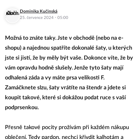
Dominika Kučinská
·
25. července 2024
05:00
Možná to znáte taky. Jste v obchodě (nebo na e-
shopu) a najednou spatříte dokonalé šaty, u kterých
jste si jistí, že by měly být vaše. Dokonce víte, že by
vám opravdu hodně slušely. Jenže tyto šaty mají
odhalená záda a vy máte prsa velikosti F.
Zamáčknete slzu, šaty vrátíte na štendr a jdete si
koupit takové, které si dokážou podat ruce s vaší
podprsenkou.
Přesně takové pocity prožívám při každém nákupu
oblečení. Tedy pardon, nechci křivdit
kalhotám
a