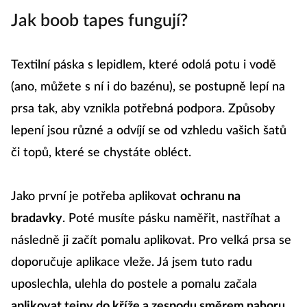
Jak boob tapes fungují?
Textilní páska s lepidlem, které odolá potu i vodě
(ano, můžete s ní i do bazénu), se postupně lepí na
prsa tak, aby vznikla potřebná podpora. Způsoby
lepení jsou různé a odvíjí se od vzhledu vašich šatů
či topů, které se chystáte obléct.
Jako první je potřeba aplikovat
ochranu na
bradavky
. Poté musíte pásku naměřit, nastříhat a
následně ji začít pomalu aplikovat. Pro velká prsa se
doporučuje aplikace vleže. Já jsem tuto radu
uposlechla, ulehla do postele a pomalu začala
aplikovat tejpy do kříže a zespodu směrem nahoru