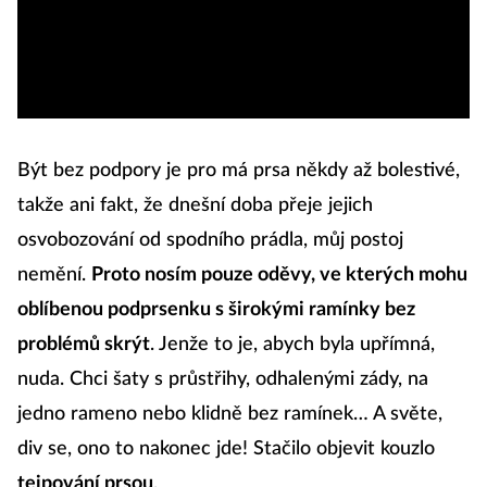
Být bez podpory je pro má prsa někdy až bolestivé,
takže ani fakt, že dnešní doba přeje jejich
osvobozování od spodního prádla, můj postoj
nemění.
Proto nosím pouze oděvy, ve kterých mohu
oblíbenou podprsenku s širokými ramínky bez
problémů skrýt
. Jenže to je, abych byla upřímná,
nuda. Chci šaty s průstřihy, odhalenými zády, na
jedno rameno nebo klidně bez ramínek… A světe,
div se, ono to nakonec jde! Stačilo objevit kouzlo
tejpování prsou
.