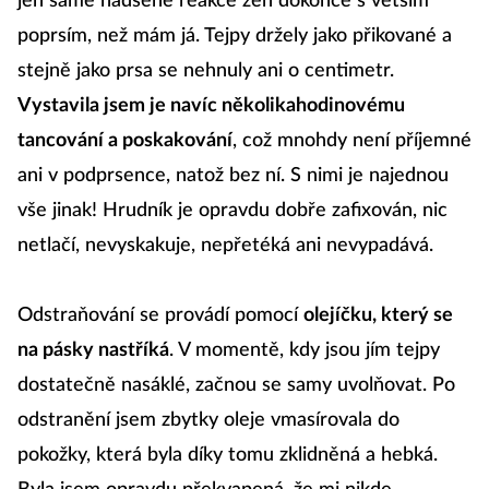
jen samé nadšené reakce žen dokonce s větším
poprsím, než mám já. Tejpy držely jako přikované a
stejně jako prsa se nehnuly ani o centimetr.
Vystavila jsem je navíc několikahodinovému
tancování a poskakování
, což mnohdy není příjemné
ani v podprsence, natož bez ní. S nimi je najednou
vše jinak! Hrudník je opravdu dobře zafixován, nic
netlačí, nevyskakuje, nepřetéká ani nevypadává.
Odstraňování se provádí pomocí
olejíčku, který se
na pásky nastříká
. V momentě, kdy jsou jím tejpy
dostatečně nasáklé, začnou se samy uvolňovat. Po
odstranění jsem zbytky oleje vmasírovala do
pokožky, která byla díky tomu zklidněná a hebká.