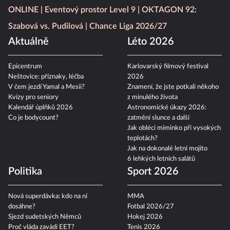
ONLINE
Eventový prostor Level 9
OKTAGON 92:
Szabová vs. Pudilová
Chance Liga 2026/27
Aktuálně
Léto 2026
Epicentrum
Karlovarský filmový festival
Neštovice: příznaky, léčba
2026
V čem jezdí Yamal a Mesii?
Znamení, že jste potkali někoho
Kvízy pro seniory
z minulého života
Kalendář úplňků 2026
Astronomické úkazy 2026:
Co je bodycount?
zatmění slunce a další
Jak obléci miminko při vysokých
teplotách?
Jak na dokonalé letní mojito
6 lehkých letních salátů
Politika
Sport 2026
Nová superdávka: kdo na ní
MMA
dosáhne?
Fotbal 2026/27
Sjezd sudetských Němců
Hokej 2026
Proč vláda zavádí EET?
Tenis 2026