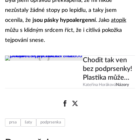
Byla jsem opravdu překvapená, že mi nikde
nezůstaly žádné stopy po lepidlu, a taky jsem
ocenila, že
jsou pásky hypoalergenní
. Jako
atopik
můžu s klidným srdcem říct, že i citlivá pokožka
tejpování snese.
Chodit tak ven
bez podprsenky!
Plastika může
pomoct s
Kateřina Horáková
Názory
psychikou i
šikanou
prsa
šaty
podprsenka