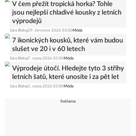
V čem přežít tropická horka? Tohle
jsou nejlepší chladivé kousky z letních
výprodejů
Sára Blahaj
29. července 2026 03:00
Móda
7 ikonických kousků, které vám budou
slušet ve 20 i v 60 letech
Sára Blahaj
7. srpna 2026 03:00
Móda
Výprodeje útočí. Hledejte tyto 3 střihy
letních šatů, které unosíte i za pět let
Sára Blahaj
1. srpna 2026 03:00
Móda