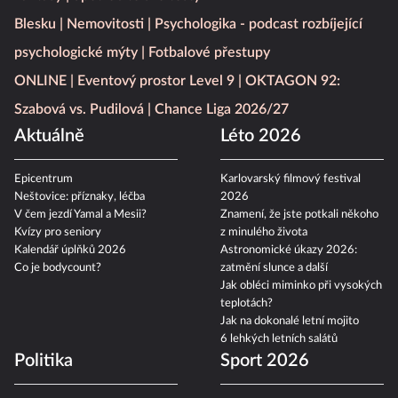
Blesku
Nemovitosti
Psychologika - podcast rozbíjející
psychologické mýty
Fotbalové přestupy
ONLINE
Eventový prostor Level 9
OKTAGON 92:
Szabová vs. Pudilová
Chance Liga 2026/27
Aktuálně
Léto 2026
Epicentrum
Karlovarský filmový festival
Neštovice: příznaky, léčba
2026
V čem jezdí Yamal a Mesii?
Znamení, že jste potkali někoho
Kvízy pro seniory
z minulého života
Kalendář úplňků 2026
Astronomické úkazy 2026:
Co je bodycount?
zatmění slunce a další
Jak obléci miminko při vysokých
teplotách?
Jak na dokonalé letní mojito
6 lehkých letních salátů
Politika
Sport 2026