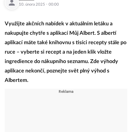
·
10. února 2025
00:00
Využijte akčních nabídek v aktuálním letáku a
nakupujte chytře s aplikací Můj Albert. S albertí
aplikací máte také knihovnu s tisíci recepty stále po
ruce – vyberte si recept a na jeden klik vložte
ingredience do nákupního seznamu. Zde výhody
aplikace nekončí, poznejte svět plný výhod s
Albertem.