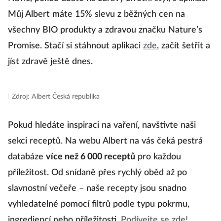
Můj Albert máte 15% slevu z běžných cen na
všechny BIO produkty a zdravou značku Nature’s
Promise. Stačí si stáhnout aplikaci
zde
, začít šetřit a
jíst zdravě ještě dnes.
|
Zdroj: Albert Česká republika
Pokud hledáte inspiraci na vaření, navštivte naši
sekci receptů. Na webu Albert na vás čeká pestrá
databáze
více než 6 000 receptů
pro každou
příležitost. Od snídaně přes rychlý oběd až po
slavnostní večeře – naše recepty jsou snadno
vyhledatelné pomocí filtrů podle typu pokrmu,
ingrediencí nebo příležitosti.
Podívejte se zde!