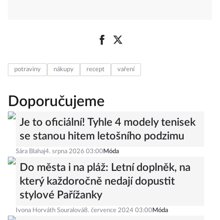
potraviny
nákupy
recept
vaření
Doporučujeme
Je to oficiální! Tyhle 4 modely tenisek
se stanou hitem letošního podzimu
Sára Blahaj
4. srpna 2026 03:00
Móda
Do města i na pláž: Letní doplněk, na
který každoročně nedají dopustit
stylové Pařížanky
Ivona Horváth Souralová
8. července 2024 03:00
Móda