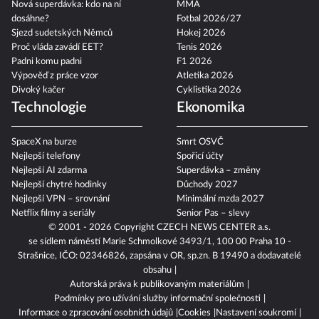
Nová superdávka: kdo na ní
MMA
dosáhne?
Fotbal 2026/27
Sjezd sudetských Němců
Hokej 2026
Proč vláda zavádí EET?
Tenis 2026
Padni komu padni
F1 2026
Výpověď z práce vzor
Atletika 2026
Divoký kačer
Cyklistika 2026
Technologie
Ekonomika
SpaceX na burze
Smrt OSVČ
Nejlepší telefony
Spořicí účty
Nejlepší AI zdarma
Superdávka – změny
Nejlepší chytré hodinky
Důchody 2027
Nejlepší VPN – srovnání
Minimální mzda 2027
Netflix filmy a seriály
Senior Pas – slevy
© 2001 - 2026 Copyright
CZECH NEWS CENTER a.s.
se sídlem náměstí Marie Schmolkové 3493/1, 100 00 Praha 10 -
Strašnice, IČO: 02346826, zapsána v OR, sp.zn. B 19490 a dodavatelé
obsahu
Autorská práva k publikovaným materiálům
Podmínky pro užívání služby informační společnosti
Informace o zpracování osobních údajů
Cookies
Nastavení soukromí