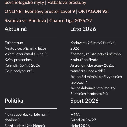
psychologické mýty
Fotbalové přestupy
ONLINE
Eventový prostor Level 9
OKTAGON 92:
Szabová vs. Pudilová
Chance Liga 2026/27
Aktuálně
Léto 2026
Epicentrum
Karlovarský filmový festival
Neštovice: příznaky, léčba
2026
V čem jezdí Yamal a Mesii?
Znamení, že jste potkali někoho
Kvízy pro seniory
z minulého života
Kalendář úplňků 2026
Astronomické úkazy 2026:
Co je bodycount?
zatmění slunce a další
Jak obléci miminko při vysokých
teplotách?
Jak na dokonalé letní mojito
6 lehkých letních salátů
Politika
Sport 2026
Nová superdávka: kdo na ní
MMA
dosáhne?
Fotbal 2026/27
Sjezd sudetských Němců
Hokej 2026