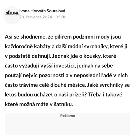
Ivona Horváth Souralová
·
28. července 2024
05:00
Asi se shodneme, že pilířem podzimní módy jsou
každoročně kabáty a další módní svrchníky, které ji
v podstatě definují. Jednak jde o kousky, které
často vyžadují vyšší investici, jednak na sebe
poutají nejvíc pozornosti a v neposlední řadě v nich
často trávíme celé dlouhé měsíce. Jaké svrchníky se
letos budou ucházet o naši přízeň? Třeba i takové,
které možná máte v šatníku.