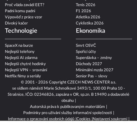
Proč vláda zavádí EET?
Tenis 2026
Padni komu padni
F1 2026
Výpověď z práce vzor
Atletika 2026
Divoký kačer
Cyklistika 2026
Technologie
Ekonomika
SpaceX na burze
Smrt OSVČ
Nejlepší telefony
Spořicí účty
Nejlepší AI zdarma
Superdávka – změny
Nejlepší chytré hodinky
Důchody 2027
Nejlepší VPN – srovnání
Minimální mzda 2027
Netflix filmy a seriály
Senior Pas – slevy
© 2001 - 2026 Copyright
CZECH NEWS CENTER a.s.
se sídlem náměstí Marie Schmolkové 3493/1, 100 00 Praha 10 -
Strašnice, IČO: 02346826, zapsána v OR, sp.zn. B 19490 a dodavatelé
obsahu
Autorská práva k publikovaným materiálům
Podmínky pro užívání služby informační společnosti
Informace o zpracování osobních údajů
Cookies
Nastavení soukromí
Vlastnická struktura
Jednotná kontaktní místa / Single Points of Contact
Etický kodex