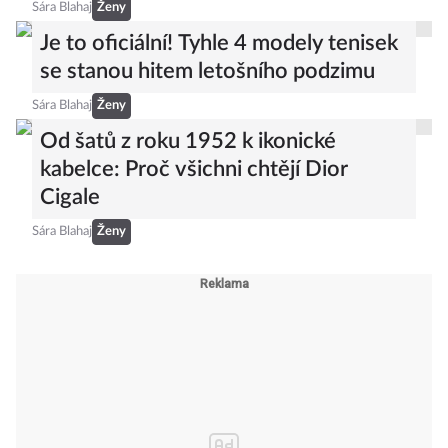
Sára Blahaj
Ženy
Je to oficiální! Tyhle 4 modely tenisek
se stanou hitem letošního podzimu
Sára Blahaj
Ženy
Od šatů z roku 1952 k ikonické
kabelce: Proč všichni chtějí Dior
Cigale
Sára Blahaj
Ženy