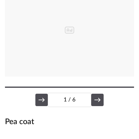
1
/ 6
Pea coat
K