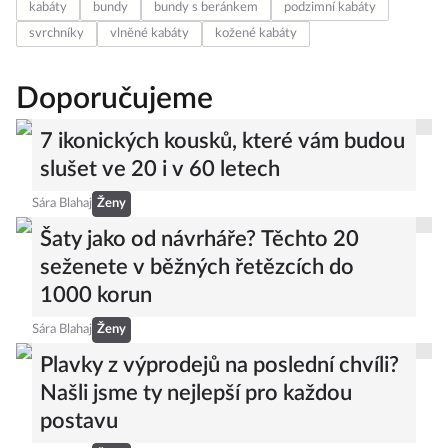
kabáty
bundy
bundy s beránkem
podzimní kabáty
svrchníky
vlněné kabáty
kožené kabáty
Doporučujeme
7 ikonických kousků, které vám budou
slušet ve 20 i v 60 letech
Sára Blahaj
Ženy
Šaty jako od návrháře? Těchto 20
seženete v běžných řetězcích do
1000 korun
Sára Blahaj
Ženy
Plavky z výprodejů na poslední chvíli?
Našli jsme ty nejlepší pro každou
postavu