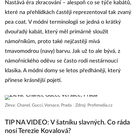
Nastává éra zkracování – alespoň co se týče kabátů,
J
které na přehlídkách častěji reprezentoval tak zvaný
le
pea coat. V módní terminologii se jedná o krátký
p
dvouřadý kabát, který měl primárně sloužit
te
námořníkům, proto také nejčastěji mívá
k
tmavomodrou (navy) barvu. Jak už to ale bývá, z
p
námořnického oděvu se často rodí nestárnoucí
kh
klasika. A módní domy se letos předhánějí, který
p
přinese krásnější pojetí.
c
Zleva: Chanel, Gucci, Versace, Prada
|
Zdroj: Profimedia.cz
Zl
TIP NA VIDEO: V šatníku slavných. Co ráda
nosí Terezie Kovalová?