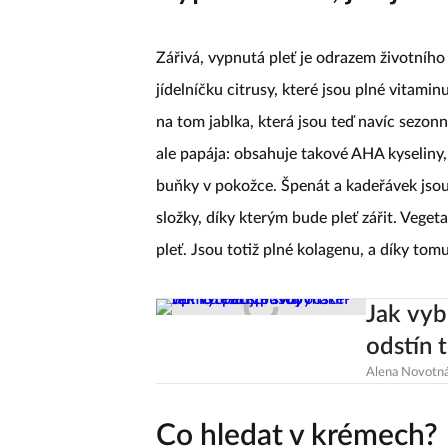
Zářivá, vypnutá pleť je odrazem životního
jídelníčku citrusy, které jsou plné vitam
na tom jablka, která jsou teď navíc sezon
ale papája: obsahuje takové AHA kyseliny,
buňky v pokožce. Špenát a kadeřávek jsou
složky, díky kterým bude pleť zářit. Vegetar
pleť. Jsou totiž plné kolagenu, a díky to
Jak vyb
odstín 
Alena Novotn
Co hledat v krémech?