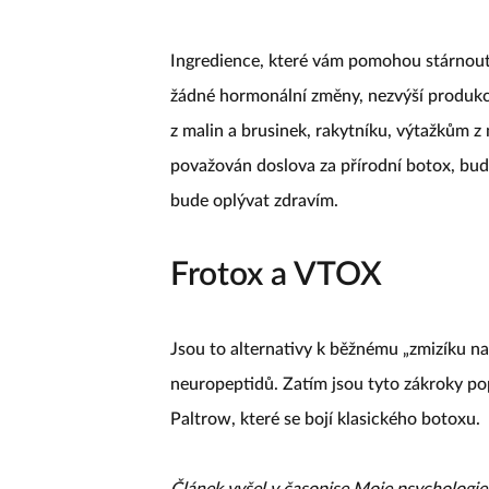
Ingredience, které vám pomohou stárnout 
žádné hormonální změny, nezvýší produkci
z malin a brusinek, rakytníku, výtažkům 
považován doslova za přírodní botox, bud
bude oplývat zdravím.
Frotox a VTOX
Jsou to alternativy k běžnému „zmizíku na 
neuropeptidů. Zatím jsou tyto zákroky p
Paltrow, které se bojí klasického botoxu.
Článek vyšel v časopise Moje psychologi