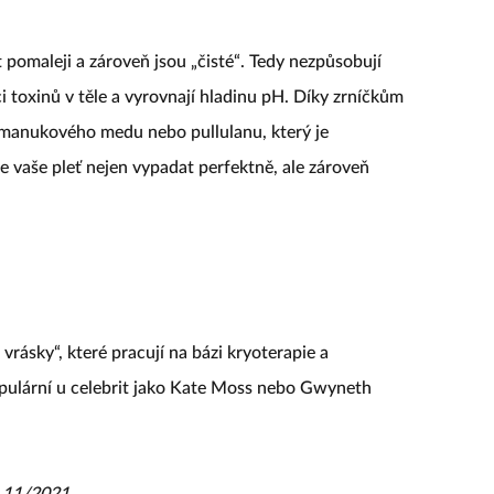
pomaleji a zároveň jsou „čisté“. Tedy nezpůsobují
 toxinů v těle a vyrovnají hladinu pH. Díky zrníčkům
z manukového medu nebo pullulanu, který je
e vaše pleť nejen vypadat perfektně, ale zároveň
vrásky“, které pracují na bázi kryoterapie a
opulární u celebrit jako Kate Moss nebo Gwyneth
e 11/2021