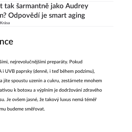
t tak šarmantně jako Audrey
? Odpovědí je smart aging
Krása
ence
žšími, nejrevolučnějšími preparáty. Pokud
 i UVB paprsky (denně, i teď během podzimu),
l a jíte spoustu uzenin a cukru, zestárnete mnohem
rnativou k botoxu a výplním je dodržování zdravého
esu. Je ovšem jasné, že takový luxus nemá téměř
erému budeme směřovat.