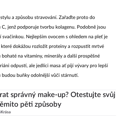
 stylu a způsobu stravování. Zařaďte proto do
inu C, jenž podporuje tvorbu kolagenu. Podobně jsou
ní svačinkou. Nejlepším ovocem s ohledem na pleť je
 které dokážou rozložit proteiny a rozpustit mrtvé
 bohaté na vitaminy, minerály a další prospěšné
iáni odpustí, ale jedlíci masa ať pijí vývary pro lepší
mu budou buňky odolnější vůči stárnutí.
rat správný make-up? Otestujte svůj
těmito pěti způsoby
á
Krása