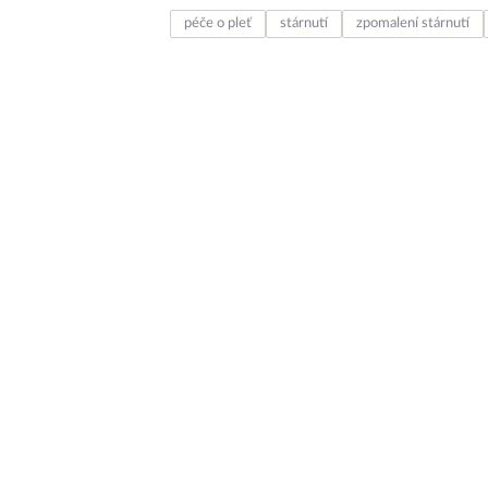
péče o pleť
stárnutí
zpomalení stárnutí