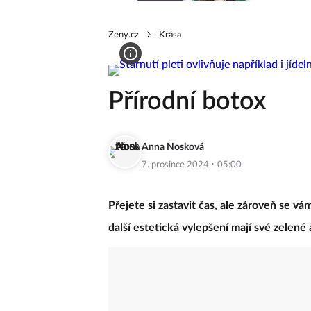
Zeny.cz
Krása
Přírodní botox
Anna Nosková
·
7. prosince 2024
05:00
Přejete si zastavit čas, ale zároveň se vá
další estetická vylepšení mají své zelené 