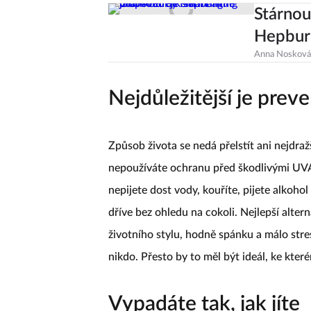
Stárnou
Hepburn
Anna Nosková
Nejdůležitější je prev
Způsob života se nedá přelstít ani nejdra
nepoužíváte ochranu před škodlivými UVA
nepijete dost vody, kouříte, pijete alkoho
dříve bez ohledu na cokoli. Nejlepší alte
životního stylu, hodně spánku a málo str
nikdo. Přesto by to měl být ideál, ke kt
Vypadáte tak, jak jíte