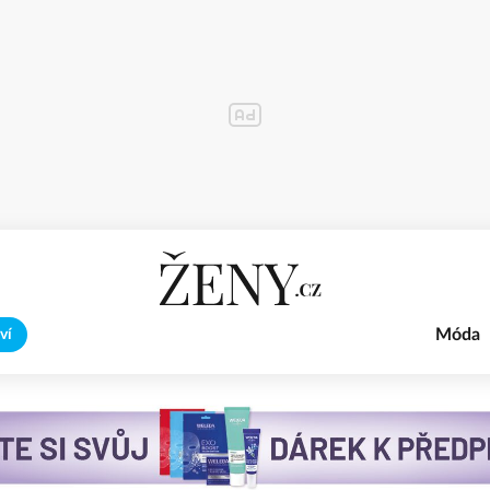
Móda
ví