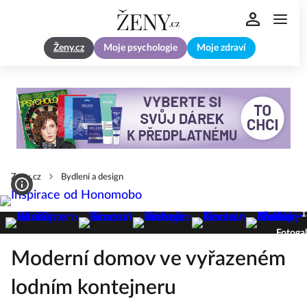
Ženy.cz
Moje psychologie
Moje zdraví
Zeny.cz
Bydlení a design
1
Fotogal
Moderní domov ve vyřazeném
lodním kontejneru