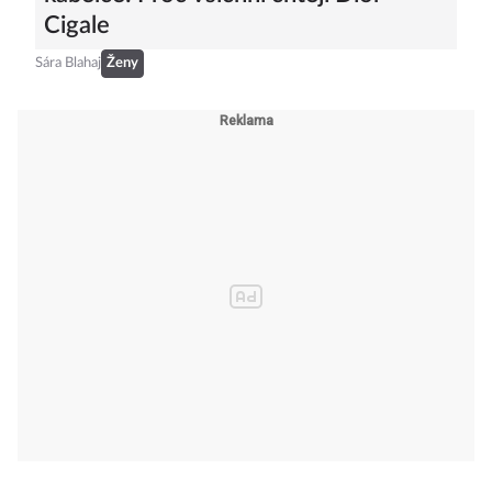
Cigale
Sára Blahaj
Ženy