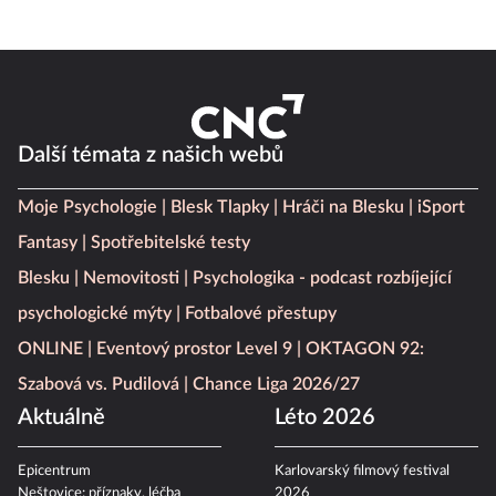
Další témata z našich webů
Moje Psychologie
Blesk Tlapky
Hráči na Blesku
iSport
Fantasy
Spotřebitelské testy
Blesku
Nemovitosti
Psychologika - podcast rozbíjející
psychologické mýty
Fotbalové přestupy
ONLINE
Eventový prostor Level 9
OKTAGON 92:
Szabová vs. Pudilová
Chance Liga 2026/27
Aktuálně
Léto 2026
Epicentrum
Karlovarský filmový festival
Neštovice: příznaky, léčba
2026