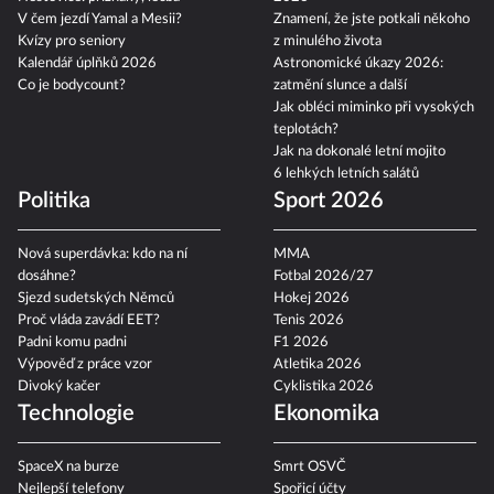
V čem jezdí Yamal a Mesii?
Znamení, že jste potkali někoho
Kvízy pro seniory
z minulého života
Kalendář úplňků 2026
Astronomické úkazy 2026:
Co je bodycount?
zatmění slunce a další
Jak obléci miminko při vysokých
teplotách?
Jak na dokonalé letní mojito
6 lehkých letních salátů
Politika
Sport 2026
Nová superdávka: kdo na ní
MMA
dosáhne?
Fotbal 2026/27
Sjezd sudetských Němců
Hokej 2026
Proč vláda zavádí EET?
Tenis 2026
Padni komu padni
F1 2026
Výpověď z práce vzor
Atletika 2026
Divoký kačer
Cyklistika 2026
Technologie
Ekonomika
SpaceX na burze
Smrt OSVČ
Nejlepší telefony
Spořicí účty