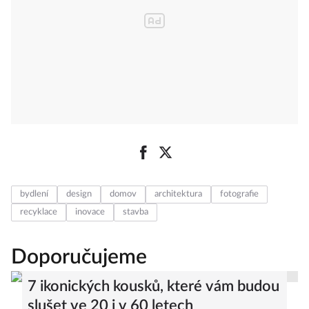
bydlení
design
domov
architektura
fotografie
recyklace
inovace
stavba
Doporučujeme
7 ikonických kousků, které vám budou
slušet ve 20 i v 60 letech