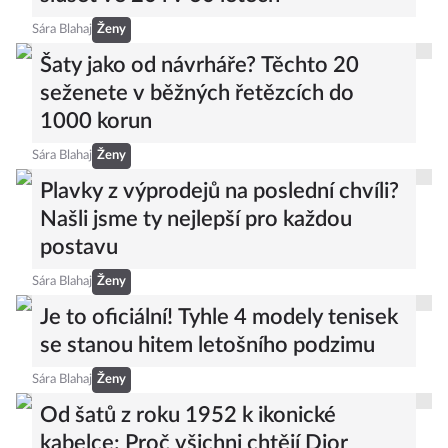
Sára Blahaj
Ženy
Šaty jako od návrháře? Těchto 20
seženete v běžných řetězcích do
1000 korun
Sára Blahaj
Ženy
Plavky z výprodejů na poslední chvíli?
Našli jsme ty nejlepší pro každou
postavu
Sára Blahaj
Ženy
Je to oficiální! Tyhle 4 modely tenisek
se stanou hitem letošního podzimu
Sára Blahaj
Ženy
Od šatů z roku 1952 k ikonické
kabelce: Proč všichni chtějí Dior