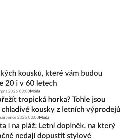
ckých kousků, které vám budou
e 20 i v 60 letech
srpna 2026 03:00
Móda
řežít tropická horka? Tohle jsou
í chladivé kousky z letních výprodejů
 července 2026 03:00
Móda
a i na pláž: Letní doplněk, na který
čně nedají dopustit stylové