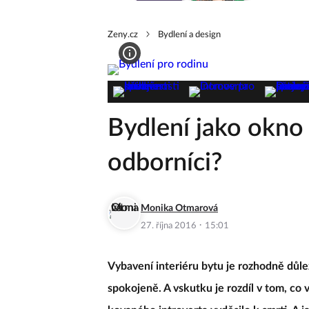
Zeny.cz
Bydlení a design
Bydlení jako okno 
odborníci?
Monika Otmarová
·
27. října 2016
15:01
Vybavení interiéru bytu je rozhodně důlež
spokojeně. A vskutku je rozdíl v tom, co