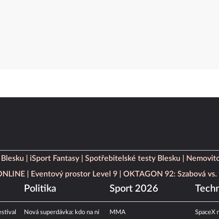
 Blesku
iSport Fantasy
Spotřebitelské testy Blesku
Nemovito
 ONLINE
Eventový prostor Level 9
OKTAGON 92: Szabová vs. 
Politika
Sport 2026
Techn
stival
Nová superdávka: kdo na ní
MMA
SpaceX n