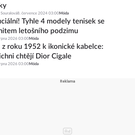
ky
 Souralová
8. července 2024 03:00
Móda
iciální! Tyhle 4 modely tenisek se
hitem letošního podzimu
srpna 2026 03:00
Móda
 z roku 1952 k ikonické kabelce:
ichni chtějí Dior Cigale
srpna 2026 03:00
Móda