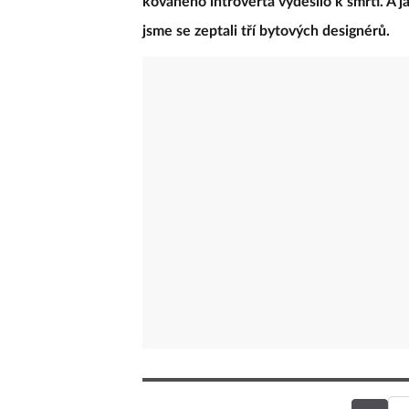
kovaného introverta vyděsilo k smrti. A j
jsme se zeptali tří bytových designérů.