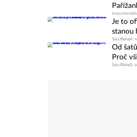
Pařížan
Ivona Horváth
Je to of
stanou 
Sára Blahaj
4. 
Od šatů
Proč vš
Sára Blahaj
3. 