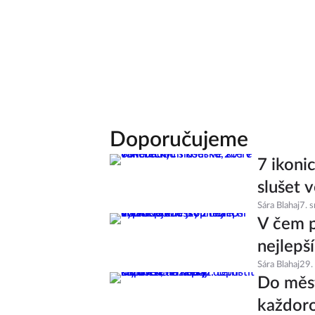
Doporučujeme
7 ikoni
slušet v
Sára Blahaj
7. 
V čem p
nejlepš
Sára Blahaj
29.
Do měst
každoro