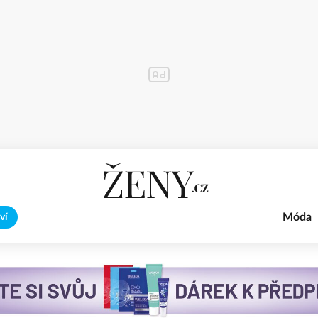
Móda
ví